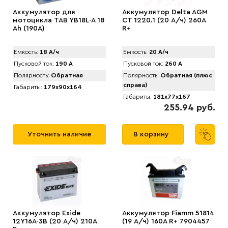
Аккумулятор для
Аккумулятор Delta AGM
мотоцикла TAB YB18L-A 18
СТ 1220.1 (20 А/ч) 260A
Ah (190А)
R+
Емкость:
18 А/ч
Емкость:
20 А/ч
Пусковой ток:
190 А
Пусковой ток:
260 А
Полярность:
Обратная
Полярность:
Обратная (плюс
справа)
Габариты:
179x90x164
Габариты:
181x77x167
255.94 руб.
Уточнить наличие
В корзину
Аккумулятор Exide
Аккумулятор Fiamm 51814
12Y16A-3B (20 А/ч) 210A
(19 А/ч) 160A R+ 7904457