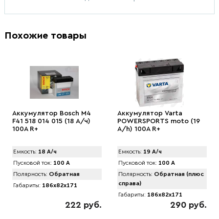
Похожие товары
Аккумулятор Bosch M4
Аккумулятор Varta
F41 518 014 015 (18 А/ч)
POWERSPORTS moto (19
100A R+
А/h) 100А R+
Емкость:
18 А/ч
Емкость:
19 А/ч
Пусковой ток:
100 А
Пусковой ток:
100 А
Полярность:
Обратная
Полярность:
Обратная (плюс
справа)
Габариты:
186x82x171
Габариты:
186x82x171
222 руб.
290 руб.