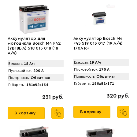
Аккумулятор для
Аккумулятор Bosch M4
мотоцикла Bosch M4 F42
F45 519 013 017 (19 А/ч)
(YB18L-A) 518 015 018 (18
170A R+
А/ч)
Емкость:
19 А/ч
Емкость:
18 А/ч
Пусковой ток:
170 А
Пусковой ток:
200 А
Полярность:
Обратная
Полярность:
Обратная
Габариты:
186x82x171
Габариты:
181x92x164
320 руб.
231 руб.
В корзину
В корзину