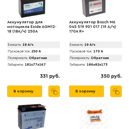
Аккумулятор для
Аккумулятор Bosch M6
мотоцикла Exide AGM12-
045 519 901 017 (19 А/ч)
18 (18А/ч) 250А
170A R+
Емкость:
18 А/ч
Емкость:
19 А/ч
Пусковой ток:
250 А
Пусковой ток:
170 А
Полярность:
Обратная
Полярность:
Обратная
Габариты:
181x77x167
Габариты:
186x82x173
331 руб.
350 руб.
В корзину
В корзину