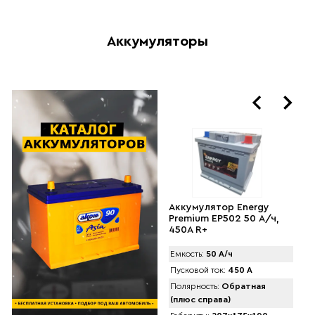
Аккумуляторы
Аккумулятор PLATIN
Аккумулятор Energy
SILVER (60 А/ч) 600A R+
Premium EP502 50 А/ч,
низкий
450A R+
Емкость:
60 А/ч
Емкость:
50 А/ч
Пусковой ток:
600 А
Пусковой ток:
450 А
Габариты:
242x175x175
Полярность:
Обратная
(плюс справа)