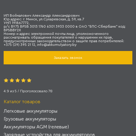
ИП Войналович Александр Александрович
Юр.адрес: г. Минск, ул.Сухаревская, д. 59, кв.7
УНП 191867772,
р/с BY75 BPSB 3013 1760 6301 3933 0000 в ОАО "БПС-Сбербанк" код:
BPSBBY2X
Номер и адрес электронной почты лица, уполномоченного
рассматривать обращения покупателей о нарушении их прав,
предусмотренных законодательством о защите прав потребителей:
+375 (29) 395 21 12, info@akkumulyatory.by
Заказать звонок
4.9
из
5
/ Проголосовало
78
Каталог товаров
Легковые аккумуляторы
Грузовые аккумуляторы
Аккумуляторы AGM (гелевые)
Зарядные устройства для аккумуляторов