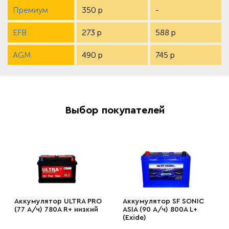
Премиум
350 р
-
EFB
273 р
588 р
AGM
490 р
745 р
Выбор покупателей
Аккумулятор ULTRA PRO
Аккумулятор SF SONIC
(77 А/ч) 780A R+ низкий
ASIA (90 А/ч) 800A L+
(Exide)