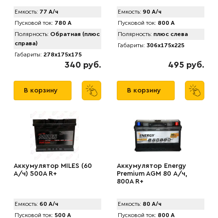
Емкость:
77 А/ч
Емкость:
90 А/ч
Пусковой ток:
780 А
Пусковой ток:
800 А
Полярность:
Обратная (плюс
Полярность:
плюс слева
справа)
Габариты:
306x175x225
Габариты:
278x175x175
340 руб.
495 руб.
В корзину
В корзину
Аккумулятор MILES (60
Аккумулятор Energy
А/ч) 500A R+
Premium AGM 80 А/ч,
800A R+
Емкость:
60 А/ч
Емкость:
80 А/ч
Пусковой ток:
500 А
Пусковой ток:
800 А