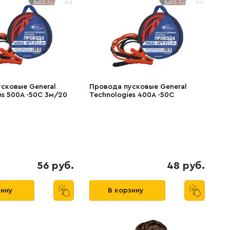
сковые General
Провода пусковые General
es 500A -50C 3м/20
Technologies 400A -50C
2.5м/20
56 руб.
48 руб.
зину
В корзину