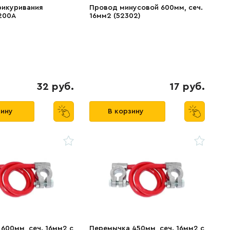
рикуривания
Провод минусовой 600мм, сеч.
200А
16мм2 (52302)
32 руб.
17 руб.
зину
В корзину
600мм, сеч. 16мм2 с
Перемычка 450мм, сеч. 16мм2 с