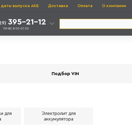
 даты выпуска АКБ
Доставка
Оплата
О компании
395-21-12
29)
ПН-ВС 8:00-21:00
Подбор VIN
и для
Электролит для
а
аккумулятора