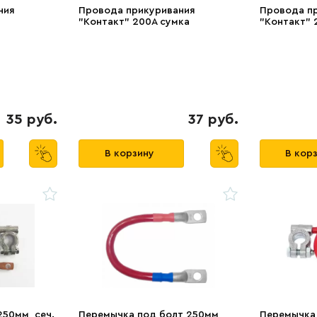
ния
Провода прикуривания
Провода п
"Контакт" 200А сумка
"Контакт" 
35 руб.
37 руб.
В корзину
В кор
50мм, сеч.
Перемычка под болт 250мм,
Перемычка 