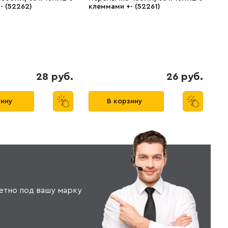
- (52262)
клеммами +- (52261)
28 руб.
26 руб.
зину
В корзину
етно под вашу марку