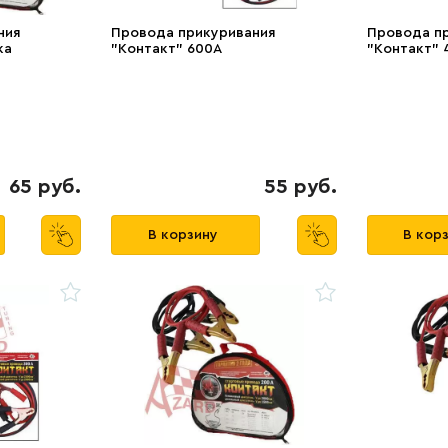
ния
Провода прикуривания
Провода п
ка
"Контакт" 600А
"Контакт" 
65 руб.
55 руб.
В корзину
В кор