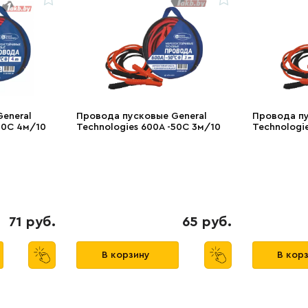
eneral
Провода пусковые General
Провода пу
50C 4м/10
Technologies 600A -50C 3м/10
Technologi
71 руб.
65 руб.
В корзину
В кор