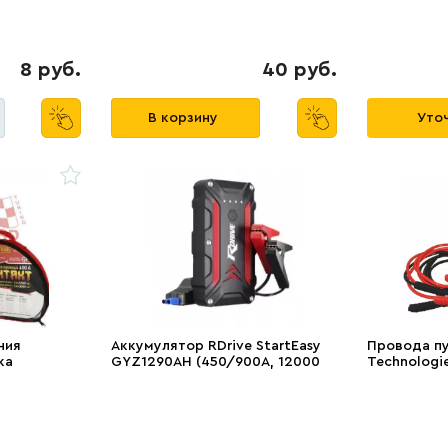
8 руб.
40 руб.
В корзину
Уточ
ния
Аккумулятор RDrive StаrtEasy
Провода пу
ка
GYZ1290AH (450/900A, 12000
Technologi
мАч, IP68)