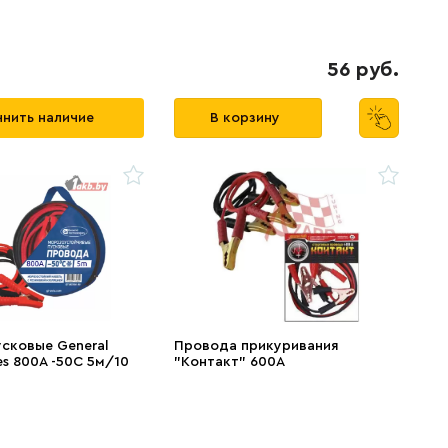
56 руб.
нить наличие
В корзину
сковые General
Провода прикуривания
es 800A -50C 5м/10
"Контакт" 600А