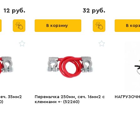
12 руб.
32 руб.
В корзину
В кор
еч. 35мм2
Перемычка 250мм, сеч. 16мм2 с
НАГРУЗОЧН
0)
клеммами +- (52260)