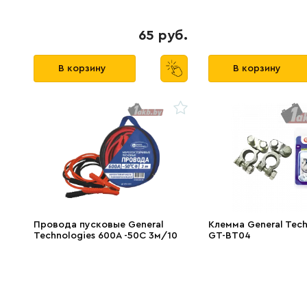
65 руб.
В корзину
В корзину
Провода пусковые General
Клемма General Tech
Technologies 600A -50C 3м/10
GT-BT04