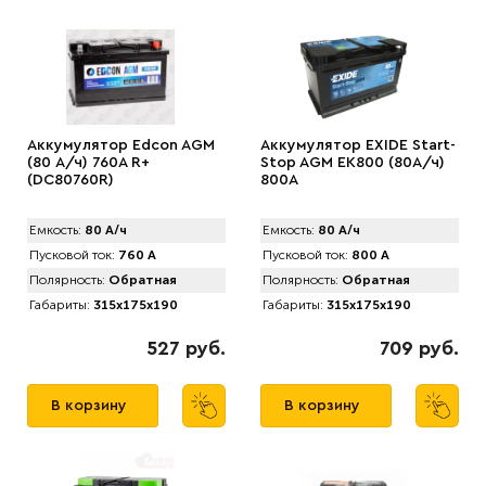
Аккумулятор Edcon AGM
Аккумулятор EXIDE Start-
(80 А/ч) 760A R+
Stop AGM EK800 (80А/ч)
(DC80760R)
800A
Емкость:
80 А/ч
Емкость:
80 А/ч
Пусковой ток:
760 А
Пусковой ток:
800 А
Полярность:
Обратная
Полярность:
Обратная
Габариты:
315x175x190
Габариты:
315x175x190
527 руб.
709 руб.
В корзину
В корзину