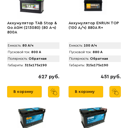
Аккумулятор TAB Stop &
Аккумулятор ENRUN TOP
Go AGM (213080) (80 А·ч)
(100 А/ч) 880A R+
800A
Емкость:
80 А/ч
Емкость:
100 А/ч
Пусковой ток:
800 А
Пусковой ток:
880 А
Полярность:
Обратная
Полярность:
Обратная
Габариты:
315x175x190
Габариты:
315x175x190
627 руб.
451 руб.
В корзину
В корзину