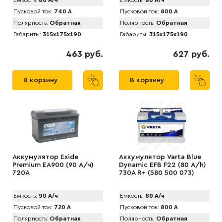
Емкость:
80 А/ч
Емкость:
80 А/ч
Пусковой ток:
740 А
Пусковой ток:
800 А
Полярность:
Обратная
Полярность:
Обратная
Габариты:
315x175x190
Габариты:
315x175x190
463 руб.
627 руб.
В корзину
В корзину
Аккумулятор Exide
Аккумулятор Varta Blue
Premium EA900 (90 А/ч)
Dynamic EFB F22 (80 А/h)
720A
730А R+ (580 500 073)
Емкость:
90 А/ч
Емкость:
80 А/ч
Пусковой ток:
720 А
Пусковой ток:
800 А
Полярность:
Обратная
Полярность:
Обратная