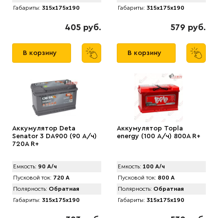
Габариты:
315x175x190
Габариты:
315x175x190
405 руб.
579 руб.
В корзину
В корзину
Аккумулятор Deta
Аккумулятор Topla
Senator 3 DA900 (90 А/ч)
energy (100 А/ч) 800А R+
720A R+
Емкость:
90 А/ч
Емкость:
100 А/ч
Пусковой ток:
720 А
Пусковой ток:
800 А
Полярность:
Обратная
Полярность:
Обратная
Габариты:
315x175x190
Габариты:
315x175x190