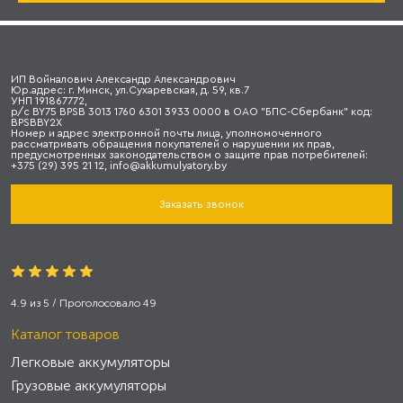
ИП Войналович Александр Александрович
Юр.адрес: г. Минск, ул.Сухаревская, д. 59, кв.7
УНП 191867772,
р/с BY75 BPSB 3013 1760 6301 3933 0000 в ОАО "БПС-Сбербанк" код:
BPSBBY2X
Номер и адрес электронной почты лица, уполномоченного
рассматривать обращения покупателей о нарушении их прав,
предусмотренных законодательством о защите прав потребителей:
+375 (29) 395 21 12, info@akkumulyatory.by
Заказать звонок
4.9
из
5
/ Проголосовало
49
Каталог товаров
Легковые аккумуляторы
Грузовые аккумуляторы