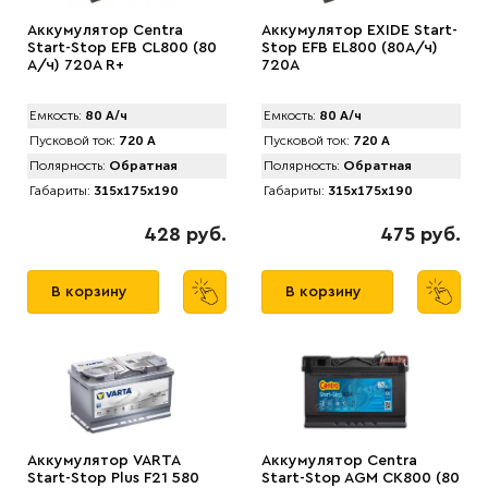
Аккумулятор Centra
Аккумулятор EXIDE Start-
Start-Stop EFB CL800 (80
Stop EFB EL800 (80А/ч)
А/ч) 720A R+
720A
Емкость:
80 А/ч
Емкость:
80 А/ч
Пусковой ток:
720 А
Пусковой ток:
720 А
Полярность:
Обратная
Полярность:
Обратная
Габариты:
315x175x190
Габариты:
315x175x190
428 руб.
475 руб.
В корзину
В корзину
Аккумулятор VARTA
Аккумулятор Centra
Start-Stop Plus F21 580
Start-Stop AGM CK800 (80