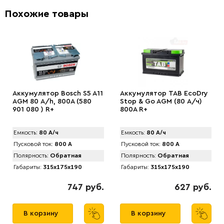
Похожие товары
Аккумулятор Bosch S5 A11
Аккумулятор TAB EcоDry
AGM 80 А/h, 800А (580
Stop & Go AGM (80 А/ч)
901 080 ) R+
800А R+
Емкость:
80 А/ч
Емкость:
80 А/ч
Пусковой ток:
800 А
Пусковой ток:
800 А
Полярность:
Обратная
Полярность:
Обратная
Габариты:
315x175x190
Габариты:
315x175x190
747 руб.
627 руб.
В корзину
В корзину