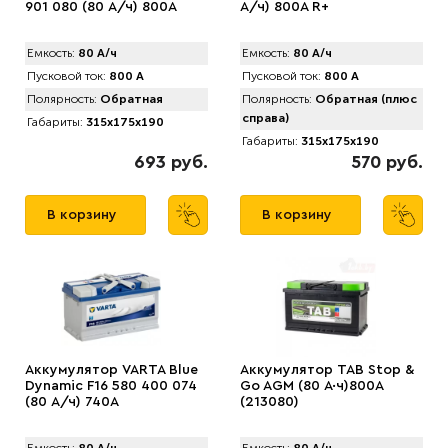
901 080 (80 А/ч) 800А
А/ч) 800A R+
Емкость:
80 А/ч
Емкость:
80 А/ч
Пусковой ток:
800 А
Пусковой ток:
800 А
Полярность:
Обратная
Полярность:
Обратная (плюс
справа)
Габариты:
315x175x190
Габариты:
315x175x190
693 руб.
570 руб.
В корзину
В корзину
Аккумулятор VARTA Blue
Аккумулятор TAB Stop &
Dynamic F16 580 400 074
Go AGM (80 А·ч)800А
(80 А/ч) 740А
(213080)