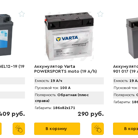
EL12-19 (19
Аккумулятор Varta
Аккумулято
POWERSPORTS moto (19 А/h)
901 017 (19
100А R+
Емкость:
19 А/ч
Емкость:
19 А
Пусковой ток:
100 А
Пусковой ток:
Полярность:
Обратная (плюс
Полярность:
О
справа)
Габариты:
186
Габариты:
186x82x171
409 руб.
290 руб.
В корзину
В кор