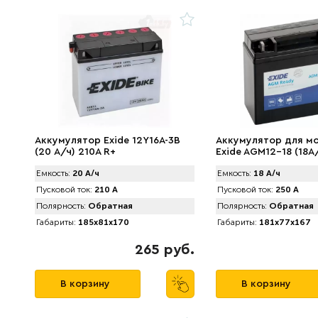
Аккумулятор Exide 12Y16A-3B
Аккумулятор для м
(20 А/ч) 210A R+
Exide AGM12-18 (18А
Емкость:
20 А/ч
Емкость:
18 А/ч
Пусковой ток:
210 А
Пусковой ток:
250 А
Полярность:
Обратная
Полярность:
Обратная
Габариты:
185x81x170
Габариты:
181x77x167
265 руб.
В корзину
В корзину