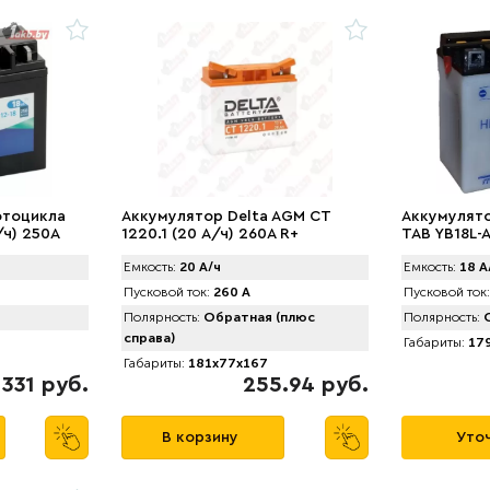
отоцикла
Аккумулятор Delta AGM СТ
Аккумулят
/ч) 250А
1220.1 (20 А/ч) 260A R+
TAB YB18L-A
Емкость:
20 А/ч
Емкость:
18 А
Пусковой ток:
260 А
Пусковой ток:
Полярность:
Обратная (плюс
Полярность:
О
справа)
Габариты:
179
Габариты:
181x77x167
331 руб.
255.94 руб.
В корзину
Уточ