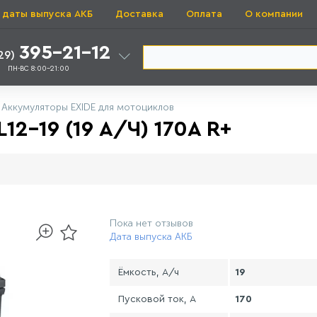
 даты выпуска АКБ
Доставка
Оплата
О компании
395-21-12
29)
ПН-ВС 8:00-21:00
Аккумуляторы EXIDE для мотоциклов
2-19 (19 А/Ч) 170A R+
Пока нет отзывов
Дата выпуска АКБ
Ёмкость, А/ч
19
Пусковой ток, А
170