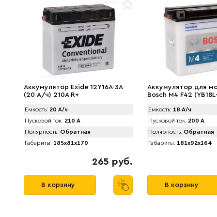
Аккумулятор Exide 12Y16A-3A
Аккумулятор для м
(20 А/ч) 210A R+
Bosch M4 F42 (YB18L-
018 (18 А/ч)
Емкость:
20 А/ч
Емкость:
18 А/ч
Пусковой ток:
210 А
Пусковой ток:
200 А
Полярность:
Обратная
Полярность:
Обратная
Габариты:
185x81x170
Габариты:
181x92x164
265 руб.
В корзину
В корзину