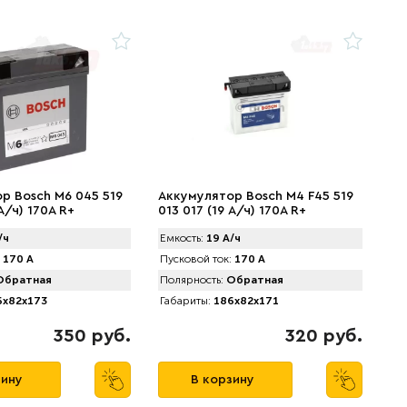
р Bosch M6 045 519
Аккумулятор Bosch M4 F45 519
 А/ч) 170A R+
013 017 (19 А/ч) 170A R+
/ч
Емкость:
19 А/ч
170 А
Пусковой ток:
170 А
братная
Полярность:
Обратная
x82x173
Габариты:
186x82x171
350 руб.
320 руб.
зину
В корзину