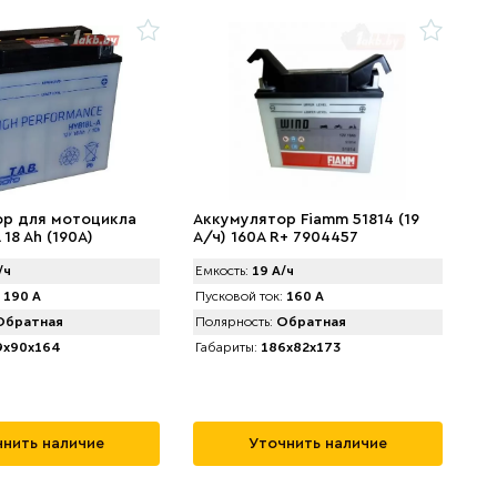
ор для мотоцикла
Аккумулятор Fiamm 51814 (19
 18 Ah (190А)
А/ч) 160A R+ 7904457
/ч
Емкость:
19 А/ч
190 А
Пусковой ток:
160 А
братная
Полярность:
Обратная
x90x164
Габариты:
186x82x173
нить наличие
Уточнить наличие