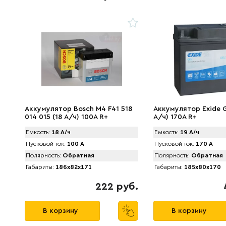
Аккумулятор Bosch M4 F41 518
Аккумулятор Exide G
014 015 (18 А/ч) 100A R+
А/ч) 170A R+
Емкость:
18 А/ч
Емкость:
19 А/ч
Пусковой ток:
100 А
Пусковой ток:
170 А
Полярность:
Обратная
Полярность:
Обратная
Габариты:
186x82x171
Габариты:
185x80x170
222 руб.
В корзину
В корзину