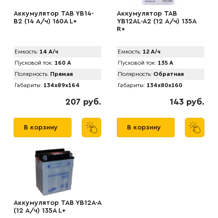
Аккумулятор TAB YB14-
Аккумулятор TAB
B2 (14 А/ч) 160A L+
YB12AL-A2 (12 А/ч) 135A
R+
Емкость:
14 А/ч
Емкость:
12 А/ч
Пусковой ток:
160 А
Пусковой ток:
135 А
Полярность:
Прямая
Полярность:
Обратная
Габариты:
134x89x164
Габариты:
134x80x160
207 руб.
143 руб.
В корзину
В корзину
Аккумулятор TAB YB12A-A
(12 А/ч) 135A L+