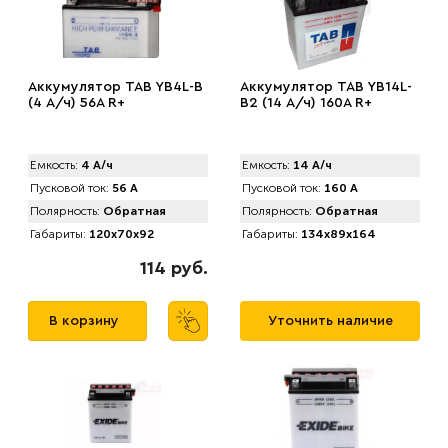
Аккумулятор TAB YB4L-B
Аккумулятор TAB YB14L-
(4 А/ч) 56A R+
B2 (14 А/ч) 160A R+
Емкость:
4 А/ч
Емкость:
14 А/ч
Пусковой ток:
56 А
Пусковой ток:
160 А
Полярность:
Обратная
Полярность:
Обратная
Габариты:
120x70x92
Габариты:
134x89x164
114 руб.
В корзину
Уточнить наличие