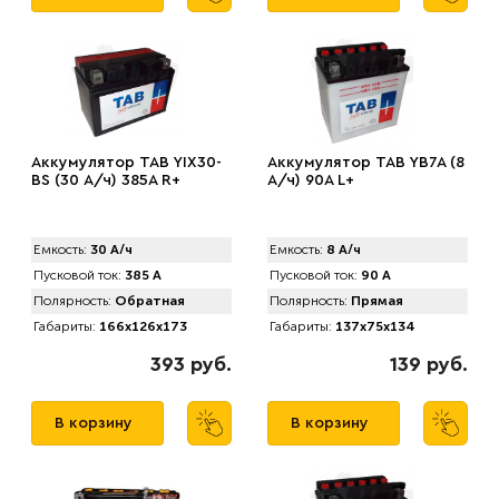
Аккумулятор TAB YIX30-
Аккумулятор TAB YB7A (8
BS (30 А/ч) 385A R+
А/ч) 90A L+
Емкость:
30 А/ч
Емкость:
8 А/ч
Пусковой ток:
385 А
Пусковой ток:
90 А
Полярность:
Обратная
Полярность:
Прямая
Габариты:
166x126x173
Габариты:
137x75x134
393 руб.
139 руб.
В корзину
В корзину