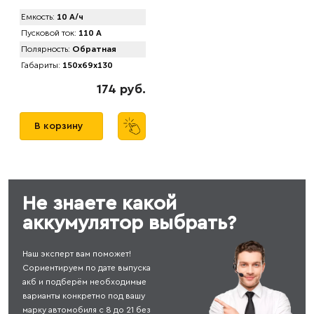
Емкость:
10 А/ч
Пусковой ток:
110 А
Полярность:
Обратная
Габариты:
150x69x130
174 руб.
В корзину
Не знаете какой
аккумулятор выбрать?
Наш эксперт вам поможет!
Сориентируем по дате выпуска
акб и подберём необходимые
варианты конкретно под вашу
марку автомобиля с 8 до 21 без