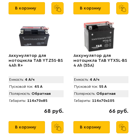
В корзину
В корзину
Аккумулятор для
Аккумулятор для
мотоцикла TAB YTZ5S-BS
мотоцикла TAB YTX5L-BS
4Ah R+
4 Ah (55А)
Емкость:
4 А/ч
Емкость:
4 А/ч
Пусковой ток:
45 А
Пусковой ток:
55 А
Полярность:
Обратная
Полярность:
Обратная
Габариты:
114x70x85
Габариты:
114x70x105
68 руб.
66 руб.
В корзину
В корзину