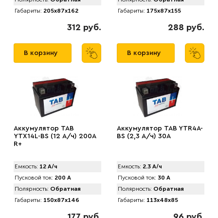
Габариты:
205x87x162
Габариты:
175x87x155
312 руб.
288 руб.
В корзину
В корзину
Аккумулятор TAB
Аккумулятор TAB YTR4A-
YTX14L-BS (12 А/ч) 200A
BS (2,3 А/ч) 30A
R+
Емкость:
12 А/ч
Емкость:
2.3 А/ч
Пусковой ток:
200 А
Пусковой ток:
30 А
Полярность:
Обратная
Полярность:
Обратная
Габариты:
150x87x146
Габариты:
113x48x85
177 руб.
96 руб.