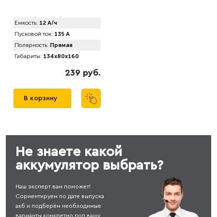
Емкость:
12 А/ч
Пусковой ток:
135 А
Полярность:
Прямая
Габариты:
134x80x160
239 руб.
В корзину
Не знаете какой
аккумулятор выбрать?
Наш эксперт вам поможет!
Сориентируем по дате выпуска
акб и подберём необходимые
варианты конкретно под вашу