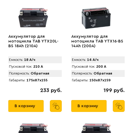
Аккумулятор для
Аккумулятор для
мотоцикла TAB YTX20L-
мотоцикла TAB YTX16-BS
BS 18Ah (210А)
14Ah (200А)
Емкость:
18 А/ч
Емкость:
14 А/ч
Пусковой ток:
210 А
Пусковой ток:
200 А
Полярность:
Обратная
Полярность:
Обратная
Габариты:
175x87x155
Габариты:
150x87x159
233 руб.
199 руб.
В корзину
В корзину