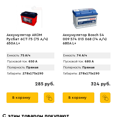
Аккумулятор AKOM
Аккумулятор Bosch S4
Русбат 6СТ-75 (75 А/ч)
009 574 013 068 (74 А/ч)
650A L+
680A L+
Емкость:
75 А/ч
Емкость:
74 А/ч
Пусковой ток:
650 А
Пусковой ток:
680 А
Полярность:
Прямая
Полярность:
Прямая
Габариты:
278x175x190
Габариты:
278x175x190
285 руб.
324 руб.
В корзину
В корзину
С этим товаром покупают