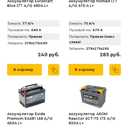
Аккумулятор Eurostart
Аккумулятор Nomad (77
Blue (77 А/ч) 680А L+
А/ч) 670 A L+
Емкость:
77 А/ч
Емкость:
75 А/ч
Пусковой ток:
680 А
Пусковой ток:
670 А
Полярность:
Прямая
Полярность:
Прямая (плюс
слева)
Габариты:
278x175x190
Габариты:
278x175x190
240 руб.
285 руб.
В корзину
В корзину
Аккумулятор Exide
Аккумулятор AКОМ
Premium EA681 (68 А/ч)
Reactor 6CT-75 (75 А/ч)
650A L+
820A L+