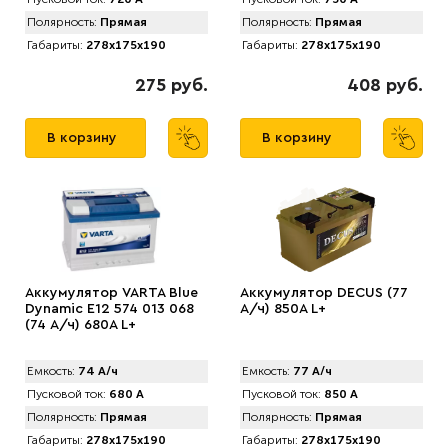
Полярность:
Прямая
Полярность:
Прямая
Габариты:
278x175x190
Габариты:
278x175x190
275 руб.
408 руб.
В корзину
В корзину
Аккумулятор VARTA Blue
Аккумулятор DECUS (77
Dynamic E12 574 013 068
А/ч) 850A L+
(74 А/ч) 680А L+
Емкость:
74 А/ч
Емкость:
77 А/ч
Пусковой ток:
680 А
Пусковой ток:
850 А
Полярность:
Прямая
Полярность:
Прямая
Габариты:
278x175x190
Габариты:
278x175x190