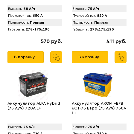
Емкость:
68 А/ч
Емкость:
75 А/ч
Пусковой ток:
650 А
Пусковой ток:
820 А
Полярность:
Прямая
Полярность:
Прямая
Габариты:
278x175x190
Габариты:
278x175x190
570 руб.
411 руб.
В корзину
В корзину
Аккумулятор АLFA Hybrid
Аккумулятор AKOM +EFB
(75 А/ч) 720A L+
6CT-75 Евро (75 А/ч) 750А
L+
Емкость:
75 А/ч
Емкость:
75 А/ч
Пусковой ток:
720 А
Пусковой ток:
750 А