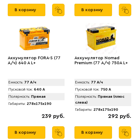
В корзину
В корзину
Аккумулятор FORA-S (77
Аккумулятор Nomad
А/ч) 640 A L+
Premium (77 А/ч) 750A L+
Емкость:
77 А/ч
Емкость:
77 А/ч
Пусковой ток:
640 А
Пусковой ток:
750 А
Полярность:
Прямая
Полярность:
Прямая (плюс
слева)
Габариты:
278x175x190
Габариты:
278x175x190
239 руб.
292 руб.
В корзину
В корзину