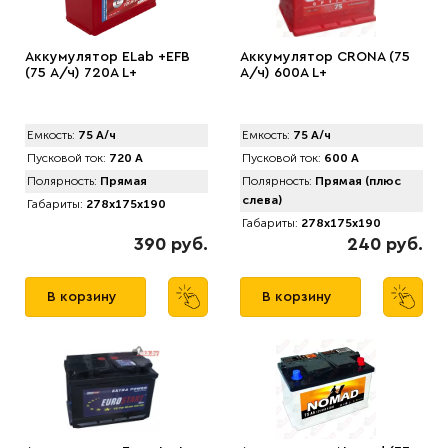
Аккумулятор ELab +EFB
Аккумулятор CRONA (75
(75 А/ч) 720A L+
А/ч) 600A L+
Емкость:
75 А/ч
Емкость:
75 А/ч
Пусковой ток:
720 А
Пусковой ток:
600 А
Полярность:
Прямая
Полярность:
Прямая (плюс
слева)
Габариты:
278x175x190
Габариты:
278x175x190
390 руб.
240 руб.
В корзину
В корзину