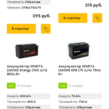
Полярность:
Обратная
215 руб.
Габариты:
278x175x175
295 руб.
В корзину
В корзину
Аккумулятор SPARTA
Аккумулятор SPARTA
(АKOM) Energy (100 А/ч)
(АKOM) EFB (75 А/ч) 750A
850A R+
R+
4 отзыва
3 отзыва
5.0
5.0
Емкость:
100 А/ч
Емкость:
75 А/ч
Пусковой ток:
850 А
Пусковой ток:
750 А
Полярность:
Обратная
Полярность:
Обратная