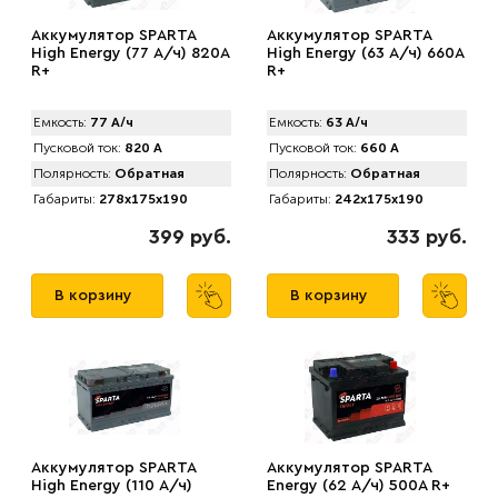
Аккумулятор SPАRTA
Аккумулятор SPАRTA
High Energy (77 А/ч) 820A
High Energy (63 А/ч) 660A
R+
R+
Емкость:
77 А/ч
Емкость:
63 А/ч
Пусковой ток:
820 А
Пусковой ток:
660 А
Полярность:
Обратная
Полярность:
Обратная
Габариты:
278x175x190
Габариты:
242x175x190
399 руб.
333 руб.
В корзину
В корзину
Аккумулятор SPАRTA
Аккумулятор SPАRTA
High Energy (110 А/ч)
Energy (62 А/ч) 500A R+