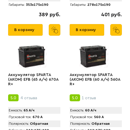
Габариты:
353x175x190
Габариты:
278x175x190
389 руб.
401 руб.
В корзину
В корзину
Аккумулятор SPARTA
Аккумулятор SPARTA
(АKOM) EFB (65 А/ч) 670A
(АKOM) EFB (60 А/ч) 560A
R+
R+
4 отзыва
1 отзыв
5.0
5.0
Емкость:
65 А/ч
Емкость:
60 А/ч
Пусковой ток:
670 А
Пусковой ток:
560 А
Полярность:
Обратная
Полярность:
Обратная