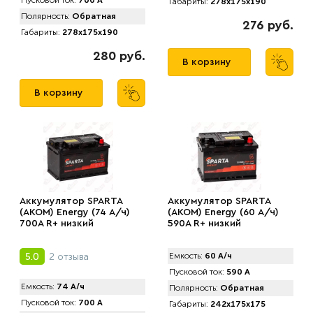
Пусковой ток:
700 А
Габариты:
278x175x190
Полярность:
Обратная
276 руб.
Габариты:
278x175x190
280 руб.
В корзину
В корзину
Аккумулятор SPARTA
Аккумулятор SPARTA
(АKOM) Energy (74 А/ч)
(АKOM) Energy (60 А/ч)
700A R+ низкий
590A R+ низкий
2 отзыва
5.0
Емкость:
60 А/ч
Пусковой ток:
590 А
Емкость:
74 А/ч
Полярность:
Обратная
Пусковой ток:
700 А
Габариты:
242x175x175