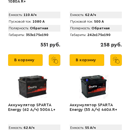
1080A R+
Емкость:
110 А/ч
Емкость:
62 А/ч
Пусковой ток:
1080 А
Пусковой ток:
500 А
Полярность:
Обратная
Полярность:
Обратная
Габариты:
353x175x190
Габариты:
242x175x190
551 руб.
258 руб.
В корзину
В корзину
Аккумулятор SPАRTA
Аккумулятор SPАRTA
Energy (62 А/ч) 500A L+
Energy (55 А/ч) 460A R+
Емкость:
62 А/ч
Емкость:
55 А/ч