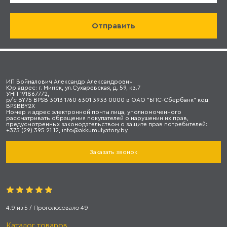
ИП Войналович Александр Александрович
Юр.адрес: г. Минск, ул.Сухаревская, д. 59, кв.7
УНП 191867772,
р/с BY75 BPSB 3013 1760 6301 3933 0000 в ОАО "БПС-Сбербанк" код:
BPSBBY2X
Номер и адрес электронной почты лица, уполномоченного
рассматривать обращения покупателей о нарушении их прав,
предусмотренных законодательством о защите прав потребителей:
+375 (29) 395 21 12, info@akkumulyatory.by
Заказать звонок
4.9
из
5
/ Проголосовало
49
Каталог товаров