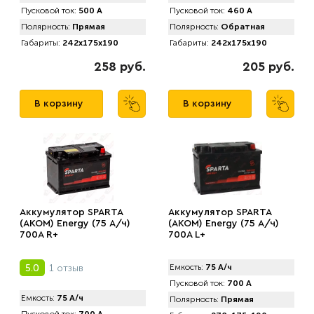
Пусковой ток:
500 А
Пусковой ток:
460 А
Полярность:
Прямая
Полярность:
Обратная
Габариты:
242x175x190
Габариты:
242x175x190
258 руб.
205 руб.
В корзину
В корзину
Аккумулятор SPARTA
Аккумулятор SPARTA
(АKOM) Energy (75 А/ч)
(АKOM) Energy (75 А/ч)
700A R+
700A L+
1 отзыв
5.0
Емкость:
75 А/ч
Пусковой ток:
700 А
Емкость:
75 А/ч
Полярность:
Прямая