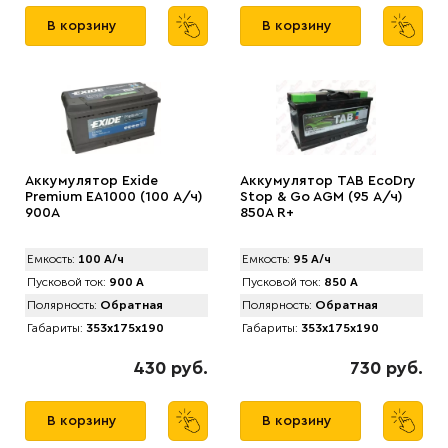
В корзину
В корзину
Аккумулятор Exide
Аккумулятор TAB EcоDry
Premium EA1000 (100 А/ч)
Stop & Go AGM (95 А/ч)
900A
850А R+
Емкость:
100 А/ч
Емкость:
95 А/ч
Пусковой ток:
900 А
Пусковой ток:
850 А
Полярность:
Обратная
Полярность:
Обратная
Габариты:
353x175x190
Габариты:
353x175x190
430 руб.
730 руб.
В корзину
В корзину