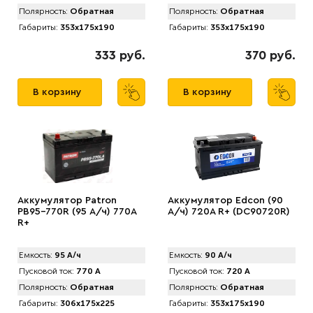
Полярность:
Обратная
Полярность:
Обратная
Габариты:
353x175x190
Габариты:
353x175x190
333 руб.
370 руб.
В корзину
В корзину
Аккумулятор Patron
Аккумулятор Edcon (90
PB95-770R (95 А/ч) 770A
А/ч) 720A R+ (DC90720R)
R+
Емкость:
95 А/ч
Емкость:
90 А/ч
Пусковой ток:
770 А
Пусковой ток:
720 А
Полярность:
Обратная
Полярность:
Обратная
Габариты:
306x175x225
Габариты:
353x175x190