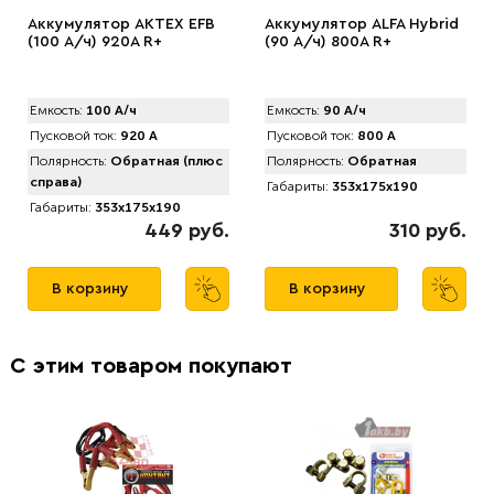
Аккумулятор АКТЕХ EFB
Аккумулятор АLFA Hybrid
(100 А/ч) 920A R+
(90 А/ч) 800A R+
Емкость:
100 А/ч
Емкость:
90 А/ч
Пусковой ток:
920 А
Пусковой ток:
800 А
Полярность:
Обратная (плюс
Полярность:
Обратная
справа)
Габариты:
353x175x190
Габариты:
353x175x190
449 руб.
310 руб.
В корзину
В корзину
С этим товаром покупают