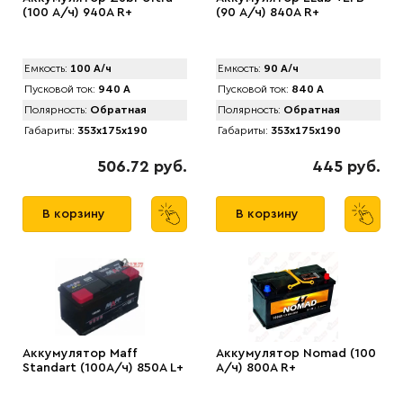
(100 А/ч) 940А R+
(90 А/ч) 840A R+
Емкость:
100 А/ч
Емкость:
90 А/ч
Пусковой ток:
940 А
Пусковой ток:
840 А
Полярность:
Обратная
Полярность:
Обратная
Габариты:
353x175x190
Габариты:
353x175x190
506.72 руб.
445 руб.
В корзину
В корзину
Аккумулятор Maff
Аккумулятор Nomad (100
Standart (100А/ч) 850А L+
А/ч) 800A R+