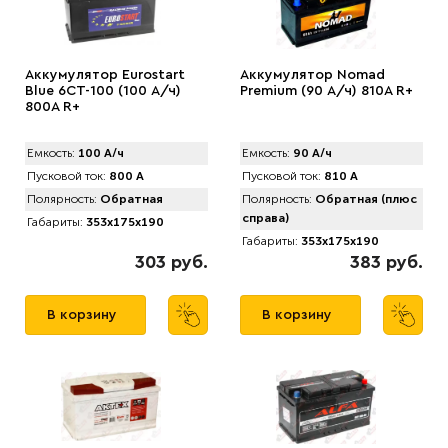
Аккумулятор Eurostart
Аккумулятор Nomad
Blue 6CT-100 (100 А/ч)
Premium (90 А/ч) 810A R+
800А R+
Емкость:
100 А/ч
Емкость:
90 А/ч
Пусковой ток:
800 А
Пусковой ток:
810 А
Полярность:
Обратная
Полярность:
Обратная (плюс
справа)
Габариты:
353x175x190
Габариты:
353x175x190
303 руб.
383 руб.
В корзину
В корзину