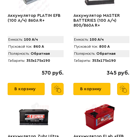
Аккумулятор PLАTIN EFB
Аккумулятор MАSTER
(100 А/ч) 860A R+
BATTERIES (100 А/ч)
800/860A R+
Емкость:
100 А/ч
Емкость:
100 А/ч
Пусковой ток:
860 А
Пусковой ток:
800 А
Полярность:
Обратная
Полярность:
Обратная
Габариты:
353x175x190
Габариты:
353x175x190
570 руб.
345 руб.
В корзину
В корзину
Аккумулятор Zubr Ultra
Аккумулятор ELab +EFB