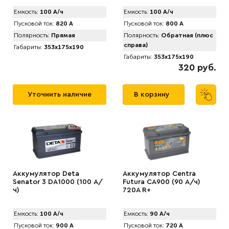
Емкость:
100 А/ч
Емкость:
100 А/ч
Пусковой ток:
820 А
Пусковой ток:
800 А
Полярность:
Прямая
Полярность:
Обратная (плюс
справа)
Габариты:
353x175x190
Габариты:
353x175x190
320 руб.
Уточнить наличие
В корзину
Аккумулятор Deta
Аккумулятор Centra
Senator 3 DA1000 (100 А/
Futura CA900 (90 А/ч)
ч)
720А R+
Емкость:
100 А/ч
Емкость:
90 А/ч
Пусковой ток:
900 А
Пусковой ток:
720 А