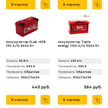
В корзину
В корзину
Аккумулятор ELab +EFB
Аккумулятор Topla
(90 А/ч) 840A R+
energy (100 А/ч) 900А R+
Емкость:
90 А/ч
Емкость:
100 А/ч
Пусковой ток:
840 А
Пусковой ток:
900 А
Полярность:
Обратная
Полярность:
Обратная
Габариты:
353x175x190
Габариты:
353x175x190
445 руб.
584 руб.
В корзину
В корзину