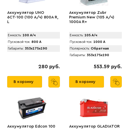
Аккумулятор UNO
Аккумулятор Zubr
6CТ-100 (100 А/ч) 800А R,
Prеmium New (105 А/ч)
L
1000А R+
Емкость:
100 А/ч
Емкость:
105 А/ч
Пусковой ток:
800 А
Пусковой ток:
1000 А
Габариты:
353x175x190
Полярность:
Обратная
Габариты:
353x175x190
280 руб.
553.59 руб.
В корзину
В корзину
Аккумулятор Edcon 100
Аккумулятор GLADIATOR