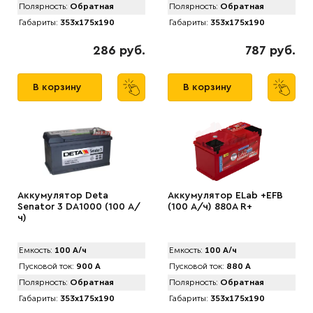
Полярность:
Обратная
Полярность:
Обратная
Габариты:
353x175x190
Габариты:
353x175x190
286 руб.
787 руб.
В корзину
В корзину
Аккумулятор Deta
Аккумулятор ELab +EFB
Senator 3 DA1000 (100 А/
(100 А/ч) 880A R+
ч)
Емкость:
100 А/ч
Емкость:
100 А/ч
Пусковой ток:
900 А
Пусковой ток:
880 А
Полярность:
Обратная
Полярность:
Обратная
Габариты:
353x175x190
Габариты:
353x175x190