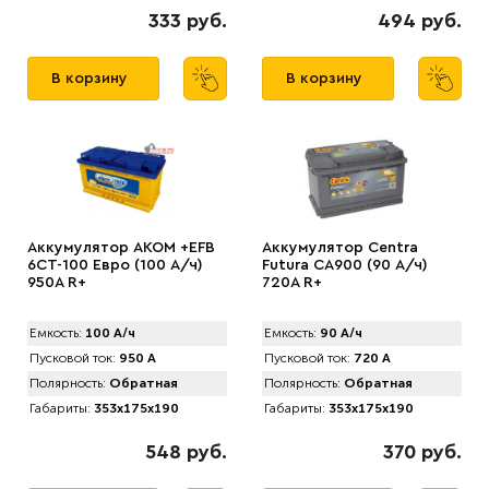
333 руб.
494 руб.
В корзину
В корзину
Аккумулятор AКОМ +EFB
Аккумулятор Centra
6CT-100 Евро (100 А/ч)
Futura CA900 (90 А/ч)
950А R+
720А R+
Емкость:
100 А/ч
Емкость:
90 А/ч
Пусковой ток:
950 А
Пусковой ток:
720 А
Полярность:
Обратная
Полярность:
Обратная
Габариты:
353x175x190
Габариты:
353x175x190
548 руб.
370 руб.