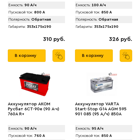
Емкость:
90 А/ч
Емкость:
100 А/ч
Пусковой ток:
800 А
Пусковой ток:
850 А
Полярность:
Обратная
Полярность:
Обратная
Габариты:
353x175x190
Габариты:
353x175x190
310 руб.
326 руб.
В корзину
В корзину
Аккумулятор AKOM
Аккумулятор VARTA
Русбат 6СТ-90е (90 А·ч)
Start-Stop G14 AGM 595
760A R+
901 085 (95 А/ч) 850А
Емкость:
90 А/ч
Емкость:
95 А/ч
Пусковой ток:
760 А
Пусковой ток:
850 А