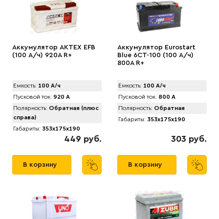
Аккумулятор АКТЕХ EFB
Аккумулятор Eurostart
(100 А/ч) 920A R+
Blue 6CT-100 (100 А/ч)
800А R+
Емкость:
100 А/ч
Емкость:
100 А/ч
Пусковой ток:
920 А
Пусковой ток:
800 А
Полярность:
Обратная (плюс
Полярность:
Обратная
справа)
Габариты:
353x175x190
Габариты:
353x175x190
449 руб.
303 руб.
В корзину
В корзину