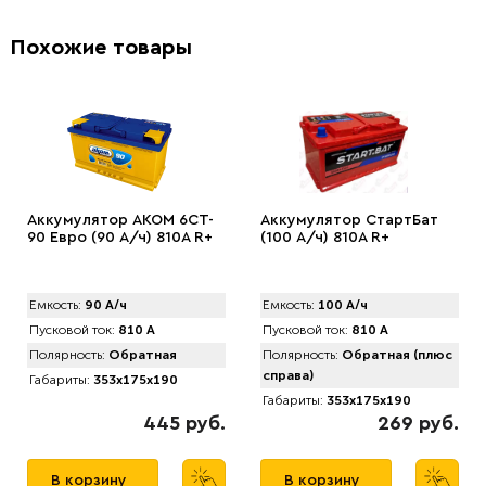
Похожие товары
Аккумулятор AКОМ 6CT-
Аккумулятор СтартБат
90 Евро (90 А/ч) 810А R+
(100 А/ч) 810A R+
Емкость:
90 А/ч
Емкость:
100 А/ч
Пусковой ток:
810 А
Пусковой ток:
810 А
Полярность:
Обратная
Полярность:
Обратная (плюс
справа)
Габариты:
353x175x190
Габариты:
353x175x190
445 руб.
269 руб.
В корзину
В корзину