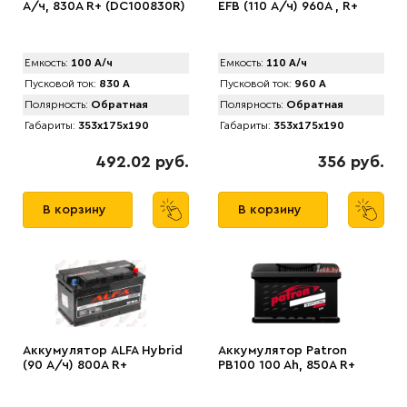
А/ч, 830A R+ (DC100830R)
EFB (110 А/ч) 960A , R+
Емкость:
100 А/ч
Емкость:
110 А/ч
Пусковой ток:
830 А
Пусковой ток:
960 А
Полярность:
Обратная
Полярность:
Обратная
Габариты:
353x175x190
Габариты:
353x175x190
492.02 руб.
356 руб.
В корзину
В корзину
Аккумулятор АLFA Hybrid
Аккумулятор Patron
(90 А/ч) 800A R+
PB100 100 Ah, 850A R+