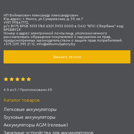
ИП Войналович Александр Александрович
Юр.адрес: г. Минск, ул.Сухаревская, д. 59, кв.7
УНП 191867772,
р/с BY75 BPSB 3013 1760 6301 3933 0000 в ОАО "БПС-Сбербанк" код:
BPSBBY2X
Номер и адрес электронной почты лица, уполномоченного
рассматривать обращения покупателей о нарушении их прав,
предусмотренных законодательством о защите прав потребителей:
+375 (29) 395 21 12, info@akkumulyatory.by
Заказать звонок
4.9
из
5
/ Проголосовало
49
Каталог товаров
Легковые аккумуляторы
Грузовые аккумуляторы
Аккумуляторы AGM (гелевые)
Зарядные устройства для аккумуляторов