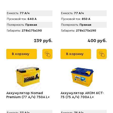
Емкость:
77 А/ч
Емкость:
77 А/ч
Пусковой ток:
640 А
Пусковой ток:
850 А
Полярность:
Прямая
Полярность:
Прямая
Габариты:
278x175x190
Габариты:
278x175x190
239 руб.
400 руб.
В корзину
В корзину
Аккумулятор Nomad
Аккумулятор AKOM 6CT-
Premium (77 А/ч) 750A L+
75 (75 А/ч) 700А L+
Емкость:
77 А/ч
Емкость:
75 А/ч