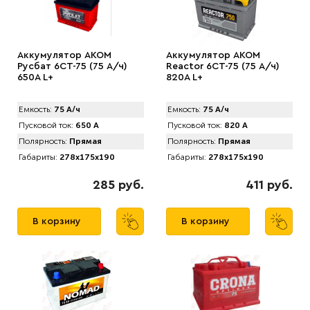
Аккумулятор AKOM
Аккумулятор AКОМ
Русбат 6СТ-75 (75 А/ч)
Reactor 6CT-75 (75 А/ч)
650A L+
820A L+
Емкость:
75 А/ч
Емкость:
75 А/ч
Пусковой ток:
650 А
Пусковой ток:
820 А
Полярность:
Прямая
Полярность:
Прямая
Габариты:
278x175x190
Габариты:
278x175x190
285 руб.
411 руб.
В корзину
В корзину