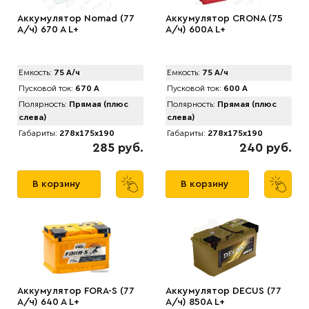
Аккумулятор Nomad (77
Аккумулятор CRONA (75
А/ч) 670 A L+
А/ч) 600A L+
Емкость:
75 А/ч
Емкость:
75 А/ч
Пусковой ток:
670 А
Пусковой ток:
600 А
Полярность:
Прямая (плюс
Полярность:
Прямая (плюс
слева)
слева)
Габариты:
278x175x190
Габариты:
278x175x190
285 руб.
240 руб.
В корзину
В корзину
Аккумулятор FORA-S (77
Аккумулятор DECUS (77
А/ч) 640 A L+
А/ч) 850A L+