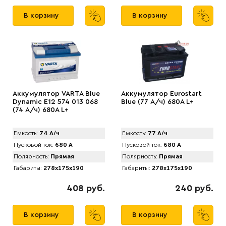
В корзину
В корзину
Аккумулятор VARTA Blue
Аккумулятор Eurostart
Dynamic E12 574 013 068
Blue (77 А/ч) 680А L+
(74 А/ч) 680А L+
Емкость:
74 А/ч
Емкость:
77 А/ч
Пусковой ток:
680 А
Пусковой ток:
680 А
Полярность:
Прямая
Полярность:
Прямая
Габариты:
278x175x190
Габариты:
278x175x190
408 руб.
240 руб.
В корзину
В корзину