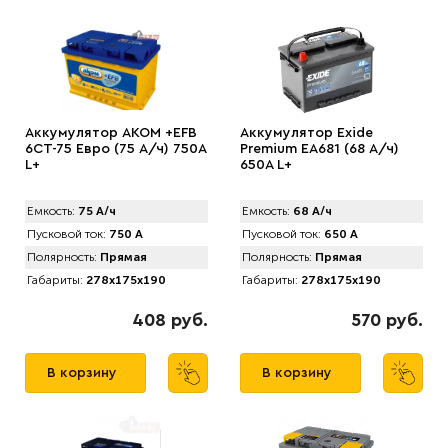
Аккумулятор AKOM +EFB
Аккумулятор Exide
6CT-75 Евро (75 А/ч) 750А
Premium EA681 (68 А/ч)
L+
650A L+
Емкость:
75 А/ч
Емкость:
68 А/ч
Пусковой ток:
750 А
Пусковой ток:
650 А
Полярность:
Прямая
Полярность:
Прямая
Габариты:
278x175x190
Габариты:
278x175x190
408 руб.
570 руб.
В корзину
В корзину