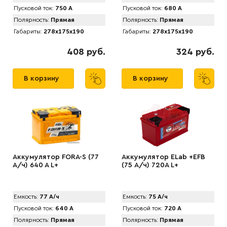
Пусковой ток:
750 А
Пусковой ток:
680 А
Полярность:
Прямая
Полярность:
Прямая
Габариты:
278x175x190
Габариты:
278x175x190
408 руб.
324 руб.
В корзину
В корзину
Аккумулятор FORA-S (77
Аккумулятор ELab +EFB
А/ч) 640 A L+
(75 А/ч) 720A L+
Емкость:
77 А/ч
Емкость:
75 А/ч
Пусковой ток:
640 А
Пусковой ток:
720 А
Полярность:
Прямая
Полярность:
Прямая