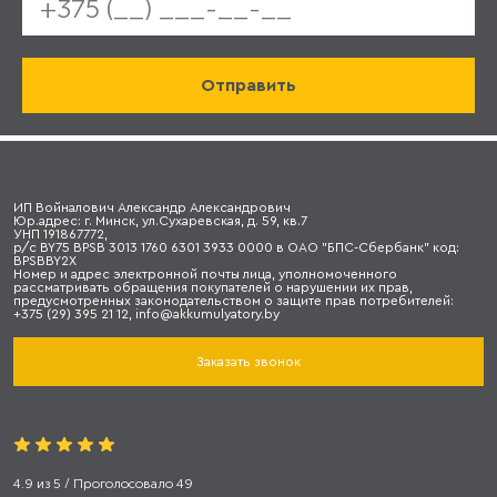
ИП Войналович Александр Александрович
Юр.адрес: г. Минск, ул.Сухаревская, д. 59, кв.7
УНП 191867772,
р/с BY75 BPSB 3013 1760 6301 3933 0000 в ОАО "БПС-Сбербанк" код:
BPSBBY2X
Номер и адрес электронной почты лица, уполномоченного
рассматривать обращения покупателей о нарушении их прав,
предусмотренных законодательством о защите прав потребителей:
+375 (29) 395 21 12, info@akkumulyatory.by
Заказать звонок
4.9
из
5
/ Проголосовало
49