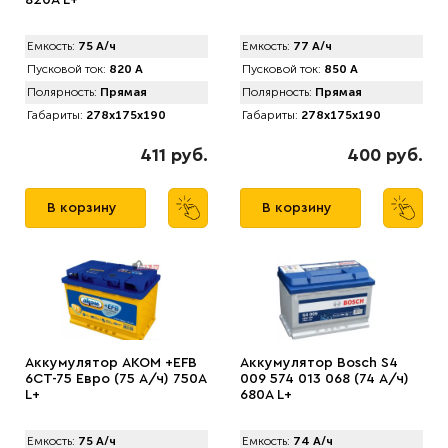
820A L+
Емкость:
75 А/ч
Емкость:
77 А/ч
Пусковой ток:
820 А
Пусковой ток:
850 А
Полярность:
Прямая
Полярность:
Прямая
Габариты:
278x175x190
Габариты:
278x175x190
411 руб.
400 руб.
В корзину
В корзину
Аккумулятор AKOM +EFB
Аккумулятор Bosch S4
6CT-75 Евро (75 А/ч) 750А
009 574 013 068 (74 А/ч)
L+
680A L+
Емкость:
75 А/ч
Емкость:
74 А/ч