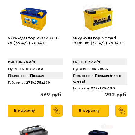
Аккумулятор AКОМ 6CT-
Аккумулятор Nomad
75 (75 А/ч) 700А L+
Premium (77 А/ч) 750A L+
Емкость:
75 А/ч
Емкость:
77 А/ч
Пусковой ток:
700 А
Пусковой ток:
750 А
Полярность:
Прямая
Полярность:
Прямая (плюс
слева)
Габариты:
278x175x190
Габариты:
278x175x190
369 руб.
292 руб.
В корзину
В корзину