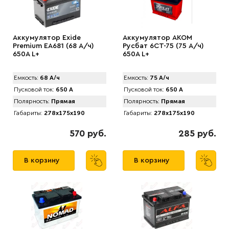
Аккумулятор Exide
Аккумулятор AKOM
Premium EA681 (68 А/ч)
Русбат 6СТ-75 (75 А/ч)
650A L+
650A L+
Емкость:
68 А/ч
Емкость:
75 А/ч
Пусковой ток:
650 А
Пусковой ток:
650 А
Полярность:
Прямая
Полярность:
Прямая
Габариты:
278x175x190
Габариты:
278x175x190
570 руб.
285 руб.
В корзину
В корзину