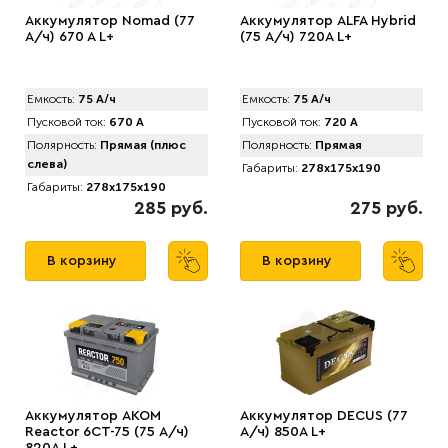
Аккумулятор Nomad (77
Аккумулятор АLFA Hybrid
А/ч) 670 A L+
(75 А/ч) 720A L+
Емкость:
75 А/ч
Емкость:
75 А/ч
Пусковой ток:
670 А
Пусковой ток:
720 А
Полярность:
Прямая (плюс
Полярность:
Прямая
слева)
Габариты:
278x175x190
Габариты:
278x175x190
285 руб.
275 руб.
В корзину
В корзину
Аккумулятор AКОМ
Аккумулятор DECUS (77
Reactor 6CT-75 (75 А/ч)
А/ч) 850A L+