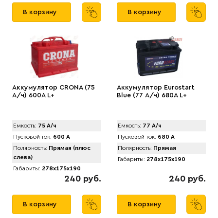
В корзину
В корзину
Аккумулятор CRONA (75
Аккумулятор Eurostart
А/ч) 600A L+
Blue (77 А/ч) 680А L+
Емкость:
75 А/ч
Емкость:
77 А/ч
Пусковой ток:
600 А
Пусковой ток:
680 А
Полярность:
Прямая (плюс
Полярность:
Прямая
слева)
Габариты:
278x175x190
Габариты:
278x175x190
240 руб.
240 руб.
В корзину
В корзину