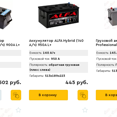
тор
Аккумулятор ALFA Hybrid (140
Грузовой а
А/ч) 900A L+
А/ч) 950A L+
Professiona
Емкость:
140 А/ч
Емкость:
145 
Пусковой ток:
950 А
Пусковой ток:
Полярность:
обратная грузовая
Полярность:
П
(плюс слева)
Габариты:
513
Габариты:
513x189x223
502 руб.
445 руб.
В корзину
В кор