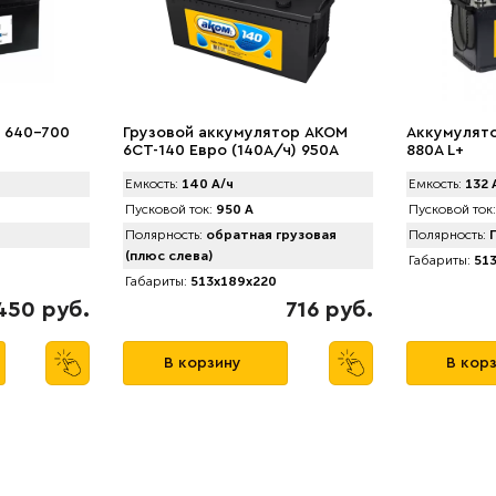
 640-700
Грузовой аккумулятор AKOM
Аккумулято
6CT-140 Евро (140А/ч) 950А
880A L+
Емкость:
140 А/ч
Емкость:
132 
Пусковой ток:
950 А
Пусковой ток:
Полярность:
обратная грузовая
Полярность:
П
(плюс слева)
Габариты:
513
Габариты:
513x189x220
450 руб.
716 руб.
В корзину
В кор