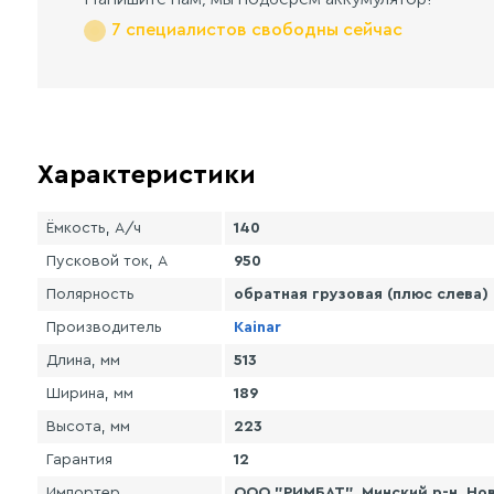
7 специалистов свободны сейчас
Характеристики
Ёмкость, А/ч
140
Пусковой ток, А
950
Полярность
обратная грузовая (плюс слева)
Производитель
Kainar
Длина, мм
513
Ширина, мм
189
Высота, мм
223
Гарантия
12
Импортер
ООО "РИМБАТ", Минский р-н, Нов