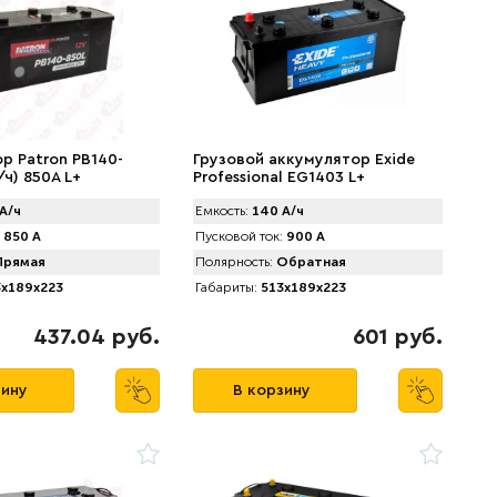
р Patron PB140-
Грузовой аккумулятор Exide
/ч) 850A L+
Professional EG1403 L+
А/ч
Емкость:
140 А/ч
850 А
Пусковой ток:
900 А
рямая
Полярность:
Обратная
x189x223
Габариты:
513x189x223
437.04 руб.
601 руб.
зину
В корзину