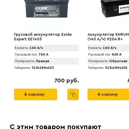
Грузовой аккумулятор Exide
Аккумулятор ENRUN
Expert EE1403
(140 А/ч) 920A R+
Емкость:
140 А/ч
Емкость:
140 А/ч
Пусковой ток:
760 А
Пусковой ток:
920 А
Полярность:
Прямая
Полярность:
Обратная
Габариты:
513x189x223
Габариты:
513x189x225
700 руб.
В корзину
В корзину
С этим товаром покупают