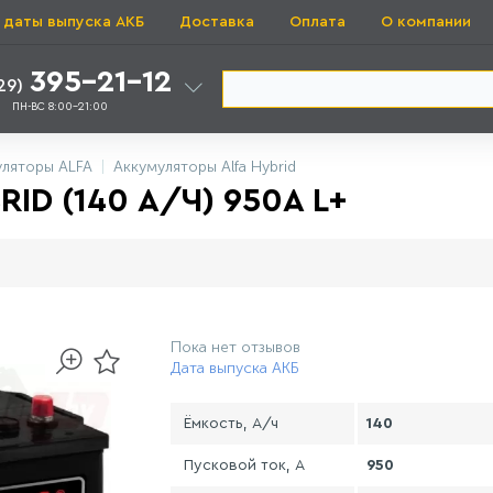
 даты выпуска АКБ
Доставка
Оплата
О компании
395-21-12
29)
ПН-ВС 8:00-21:00
уляторы ALFA
Аккумуляторы Alfa Hybrid
ID (140 А/Ч) 950A L+
Пока нет отзывов
Дата выпуска АКБ
Ёмкость, А/ч
140
Пусковой ток, А
950