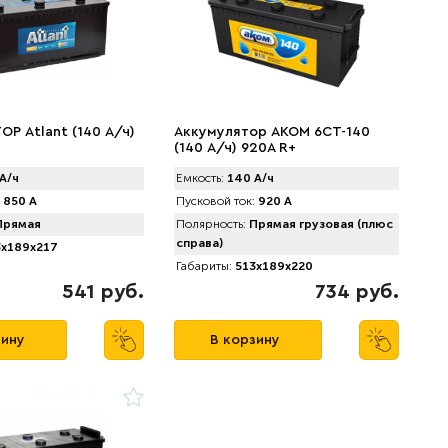
Р Аtlant (140 А/ч)
Аккумулятор AКОМ 6CT-140
(140 А/ч) 920А R+
А/ч
Емкость:
140 А/ч
850 А
Пусковой ток:
920 А
рямая
Полярность:
Прямая грузовая (плюс
справа)
x189x217
Габариты:
513x189x220
541 руб.
734 руб.
зину
В корзину