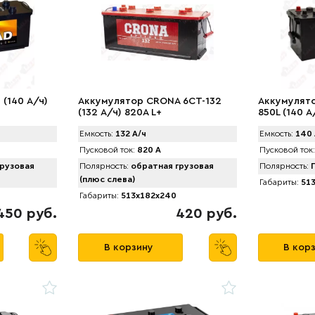
(140 А/ч)
Аккумулятор CRONA 6CT-132
Аккумулято
(132 А/ч) 820A L+
850L (140 А
Емкость:
132 А/ч
Емкость:
140 
Пусковой ток:
820 А
Пусковой ток:
рузовая
Полярность:
обратная грузовая
Полярность:
П
(плюс слева)
Габариты:
513
Габариты:
513x182x240
450 руб.
420 руб.
В корзину
В кор