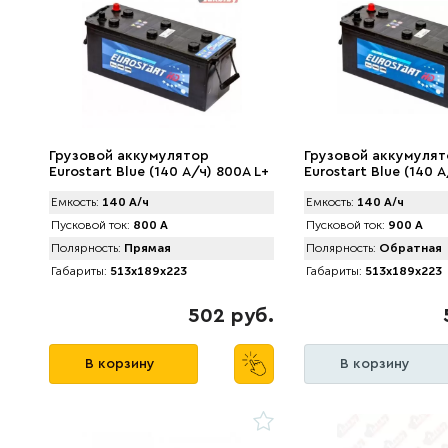
Грузовой аккумулятор
Грузовой аккумуля
Eurostart Blue (140 А/ч) 800A L+
Eurostart Blue (140 
Емкость:
140 А/ч
Емкость:
140 А/ч
Пусковой ток:
800 А
Пусковой ток:
900 А
Полярность:
Прямая
Полярность:
Обратная
Габариты:
513x189x223
Габариты:
513x189x223
502 руб.
В корзину
В корзину