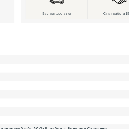
Быстрая доставка
Опыт работы 15
одворский с/с, 40/1-8, район д.Большое Стиклево.