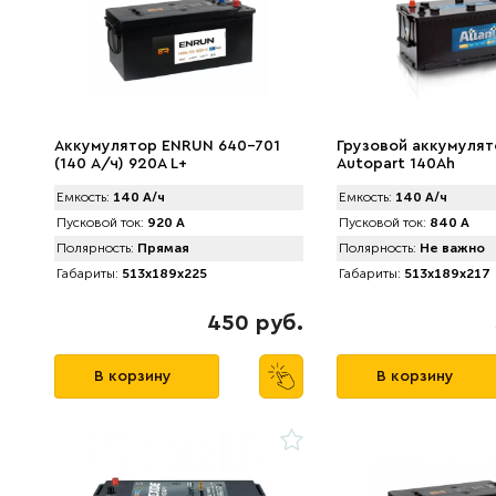
Аккумулятор ENRUN 640-701
Грузовой аккумулят
(140 А/ч) 920A L+
Autopart 140Ah
Емкость:
140 А/ч
Емкость:
140 А/ч
Пусковой ток:
920 А
Пусковой ток:
840 А
Полярность:
Прямая
Полярность:
Не важно
Габариты:
513x189x225
Габариты:
513x189x217
450 руб.
В корзину
В корзину