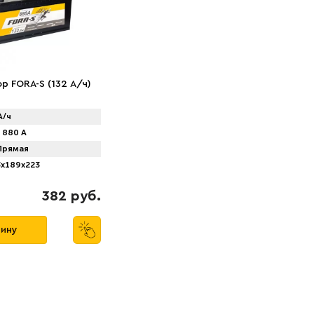
р FORA-S (132 А/ч)
А/ч
880 А
рямая
x189x223
382 руб.
зину