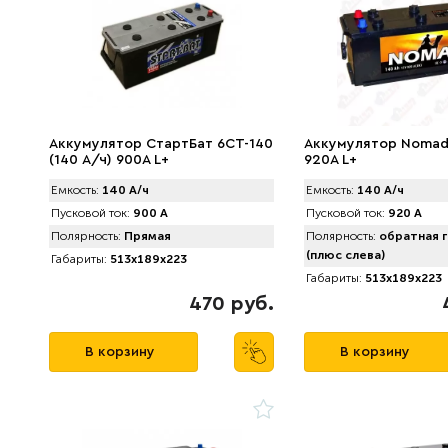
Аккумулятор СтартБат 6СТ-140
Аккумулятор Nomad 
(140 А/ч) 900А L+
920A L+
Емкость:
140 А/ч
Емкость:
140 А/ч
Пусковой ток:
900 А
Пусковой ток:
920 А
Полярность:
Прямая
Полярность:
обратная г
(плюс слева)
Габариты:
513x189x223
Габариты:
513x189x223
470 руб.
В корзину
В корзину