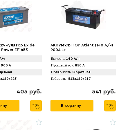
ккумулятор Exide
АККУМУЛЯТОР Аtlant (140 А/ч)
l Power EF1453
900A L+
А/ч
Емкость:
140 А/ч
900 А
Пусковой ток:
850 А
рямая
Полярность:
Обратная
x189x223
Габариты:
513x189x217
405 руб.
541 руб.
зину
В корзину