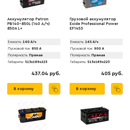
Аккумулятор Patron
Грузовой аккумулятор
PB140-850L (140 А/ч)
Exide Professional Power
850A L+
EF1453
Емкость:
140 А/ч
Емкость:
145 А/ч
Пусковой ток:
850 А
Пусковой ток:
900 А
Полярность:
Прямая
Полярность:
Прямая
Габариты:
513x189x223
Габариты:
513x189x223
437.04 руб.
405 руб.
В корзину
В корзину