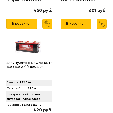
Габариты:
513x189x225
Габариты:
513x189x223
450 руб.
601 руб.
В корзину
В корзину
Аккумулятор CRONA 6CT-
132 (132 А/ч) 820A L+
Емкость:
132 А/ч
Пусковой ток:
820 А
Полярность:
обратная
грузовая (плюс слева)
Габариты:
513x182x240
420 руб.