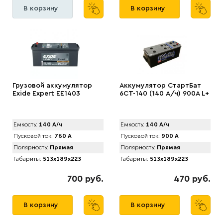
В корзину
В корзину
Грузовой аккумулятор
Аккумулятор СтартБат
Exide Expert EE1403
6СТ-140 (140 А/ч) 900А L+
Емкость:
140 А/ч
Емкость:
140 А/ч
Пусковой ток:
760 А
Пусковой ток:
900 А
Полярность:
Прямая
Полярность:
Прямая
Габариты:
513x189x223
Габариты:
513x189x223
700 руб.
470 руб.
В корзину
В корзину