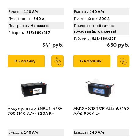
Емкость:
140 А/ч
Емкость:
140 А/ч
Пусковой ток:
840 А
Пусковой ток:
800 А
Полярность:
Не важно
Полярность:
обратная
грузовая (плюс слева)
Габариты:
513x189x217
Габариты:
513x189x223
541 руб.
650 руб.
В корзину
В корзину
Аккумулятор ENRUN 640-
АККУМУЛЯТОР Аtlant (140
700 (140 А/ч) 920A R+
А/ч) 900A L+
Емкость:
140 А/ч
Емкость:
140 А/ч