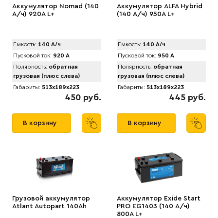
Аккумулятор Nomad (140
Аккумулятор ALFA Hybrid
А/ч) 920A L+
(140 А/ч) 950A L+
Емкость:
140 А/ч
Емкость:
140 А/ч
Пусковой ток:
920 А
Пусковой ток:
950 А
Полярность:
обратная
Полярность:
обратная
грузовая (плюс слева)
грузовая (плюс слева)
Габариты:
513x189x223
Габариты:
513x189x223
450 руб.
445 руб.
В корзину
В корзину
Грузовой аккумулятор
Аккумулятор Exide Start
Atlant Autopart 140Ah
PRO EG1403 (140 А/ч)
800A L+