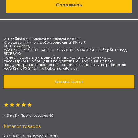
ИП Войналович Александр Александрович
Юр.адрес: г. Минск, ул.Сухаревская, д. 59, кв.7
УНП 191867772,
р/с BY75 BPSB 3013 1760 6301 3933 0000 в ОАО "БПС-Сбербанк" код:
BPSBBY2X
Номер и адрес электронной почты лица, уполномоченного
рассматривать обращения покупателей о нарушении их прав,
предусмотренных законодательством о защите прав потребителей:
+375 (29) 395 21 12, info@akkumulyatory.by
Заказать звонок
4.9
из
5
/ Проголосовало
49
Каталог товаров
Легковые аккумуляторы