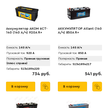
Аккумулятор AКОМ 6CT-
АККУМУЛЯТОР Аtlant (140
140 (140 А/ч) 920А R+
А/ч) 850A R+
Емкость:
140 А/ч
Емкость:
140 А/ч
Пусковой ток:
920 А
Пусковой ток:
850 А
Полярность:
Прямая грузовая
Полярность:
Прямая
(плюс справа)
Габариты:
513x189x217
Габариты:
513x189x220
734 руб.
541 руб.
В корзину
В корзину