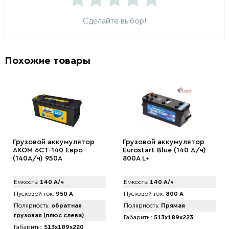
Сделайте выбор!
Похожие товары
Грузовой аккумулятор
Грузовой аккумулятор
AKOM 6CT-140 Евро
Eurostart Blue (140 А/ч)
(140А/ч) 950А
800A L+
Емкость:
140 А/ч
Емкость:
140 А/ч
Пусковой ток:
950 А
Пусковой ток:
800 А
Полярность:
обратная
Полярность:
Прямая
грузовая (плюс слева)
Габариты:
513x189x223
Габариты:
513x189x220