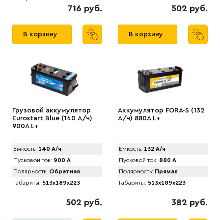
716 руб.
502 руб.
В корзину
В корзину
Грузовой аккумулятор
Аккумулятор FORA-S (132
Eurostart Blue (140 А/ч)
А/ч) 880A L+
900A L+
Емкость:
140 А/ч
Емкость:
132 А/ч
Пусковой ток:
900 А
Пусковой ток:
880 А
Полярность:
Обратная
Полярность:
Прямая
Габариты:
513x189x223
Габариты:
513x189x223
502 руб.
382 руб.