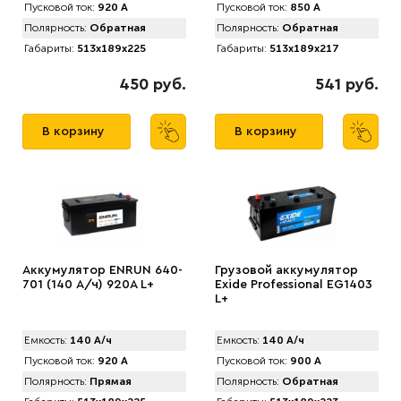
Пусковой ток:
920 А
Пусковой ток:
850 А
Полярность:
Обратная
Полярность:
Обратная
Габариты:
513x189x225
Габариты:
513x189x217
450 руб.
541 руб.
В корзину
В корзину
Аккумулятор ENRUN 640-
Грузовой аккумулятор
701 (140 А/ч) 920A L+
Exide Professional EG1403
L+
Емкость:
140 А/ч
Емкость:
140 А/ч
Пусковой ток:
920 А
Пусковой ток:
900 А
Полярность:
Прямая
Полярность:
Обратная