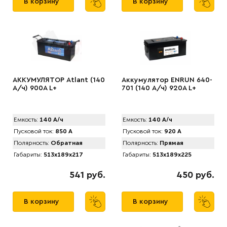
В корзину
В корзину
АККУМУЛЯТОР Аtlant (140
Аккумулятор ENRUN 640-
А/ч) 900A L+
701 (140 А/ч) 920A L+
Емкость:
140 А/ч
Емкость:
140 А/ч
Пусковой ток:
850 А
Пусковой ток:
920 А
Полярность:
Обратная
Полярность:
Прямая
Габариты:
513x189x217
Габариты:
513x189x225
541 руб.
450 руб.
В корзину
В корзину