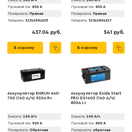
Емкость:
140 А/ч
Емкость:
140 А/ч
Пусковой ток:
850 А
Пусковой ток:
850 А
Полярность:
Прямая
Полярность:
Прямая
Габариты:
513x189x223
Габариты:
513x189x217
437.04 руб.
541 руб.
В корзину
В корзину
Аккумулятор ENRUN 640-
Аккумулятор Exide Start
700 (140 А/ч) 920A R+
PRO EG1403 (140 А/ч)
800A L+
Емкость:
140 А/ч
Емкость:
140 А/ч
Пусковой ток:
920 А
Пусковой ток:
800 А
Полярность:
Обратная
Полярность:
обратная