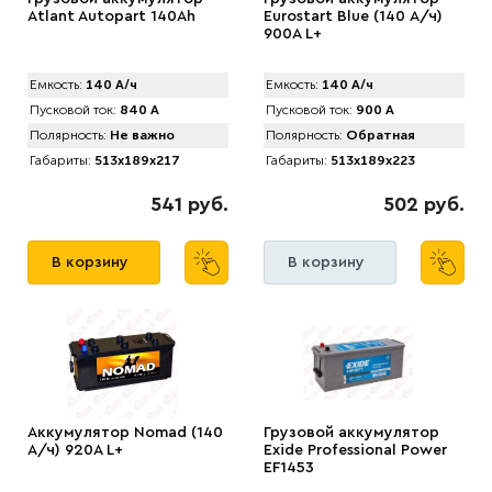
Atlant Autopart 140Ah
Eurostart Blue (140 А/ч)
900A L+
Емкость:
140 А/ч
Емкость:
140 А/ч
Пусковой ток:
840 А
Пусковой ток:
900 А
Полярность:
Не важно
Полярность:
Обратная
Габариты:
513x189x217
Габариты:
513x189x223
541 руб.
502 руб.
В корзину
В корзину
Аккумулятор Nomad (140
Грузовой аккумулятор
А/ч) 920A L+
Exide Professional Power
EF1453