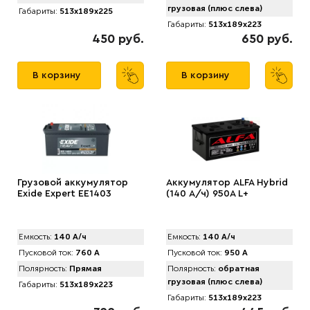
грузовая (плюс слева)
Габариты:
513x189x225
Габариты:
513x189x223
450 руб.
650 руб.
В корзину
В корзину
Грузовой аккумулятор
Аккумулятор ALFA Hybrid
Exide Expert EE1403
(140 А/ч) 950A L+
Емкость:
140 А/ч
Емкость:
140 А/ч
Пусковой ток:
760 А
Пусковой ток:
950 А
Полярность:
Прямая
Полярность:
обратная
грузовая (плюс слева)
Габариты:
513x189x223
Габариты:
513x189x223