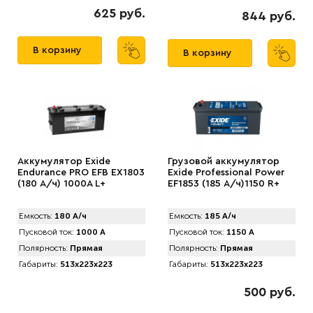
625 руб.
844 руб.
В корзину
В корзину
Аккумулятор Exide
Грузовой аккумулятор
Endurance PRO EFB EX1803
Exide Professional Power
(180 А/ч) 1000А L+
EF1853 (185 А/ч)1150 R+
Емкость:
180 А/ч
Емкость:
185 А/ч
Пусковой ток:
1000 А
Пусковой ток:
1150 А
Полярность:
Прямая
Полярность:
Прямая
Габариты:
513x223x223
Габариты:
513x223x223
500 руб.