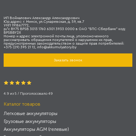
ИП Войналович Александр Александрович
Юр.адрес: г. Минск, ул.Сухаревская, д. 59, кв.7
УНП 191867772,
р/с BY75 BPSB 3013 1760 6301 3933 0000 в ОАО "БПС-Сбербанк" код:
BPSBBY2X
Номер и адрес электронной почты лица, уполномоченного
рассматривать обращения покупателей о нарушении их прав,
предусмотренных законодательством о защите прав потребителей:
+375 (29) 395 21 12, info@akkumulyatory.by
Заказать звонок
4.9
из
5
/ Проголосовало
49
Каталог товаров
Легковые аккумуляторы
Грузовые аккумуляторы
Аккумуляторы AGM (гелевые)