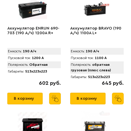
Аккумулятор ENRUN 690-
Аккумулятор BRAVO (190
703 (190 А/ч) 1200A R+
А/ч) 1100A L+
Емкость:
190 А/ч
Емкость:
190 А/ч
Пусковой ток:
1200 А
Пусковой ток:
1100 А
Полярность:
Обратная
Полярность:
обратная
грузовая (плюс слева)
Габариты:
513x223x223
Габариты:
513x223x223
602 руб.
645 руб.
В корзину
В корзину