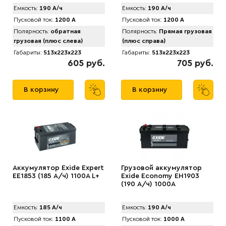
Емкость:
190 А/ч
Емкость:
190 А/ч
Пусковой ток:
1200 А
Пусковой ток:
1200 А
Полярность:
обратная
Полярность:
Прямая грузовая
грузовая (плюс слева)
(плюс справа)
Габариты:
513x223x223
Габариты:
513x223x223
605 руб.
705 руб.
В корзину
В корзину
Аккумулятор Exide Expert
Грузовой аккумулятор
EE1853 (185 А/ч) 1100A L+
Exide Economy EH1903
(190 А/ч) 1000A
Емкость:
185 А/ч
Емкость:
190 А/ч
Пусковой ток:
1100 А
Пусковой ток:
1000 А