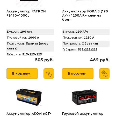
Аккумулятор PATRON
Аккумулятор FORA-S (190
PB190-1000L
А/ч) 1250A R+ клемма
болт
Емкость:
190 А/ч
Емкость:
190 А/ч
Пусковой ток:
1000 А
Пусковой ток:
1250 А
Полярность:
Прямая (плюс
Полярность:
Обратная
слева)
Габариты:
513x223x223
Габариты:
513x223x223
503 руб.
462 руб.
В корзину
В корзину
Аккумулятор AKOM 6CT-
Грузовой аккумулятор