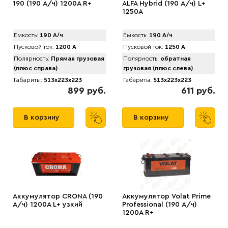
190 (190 А/ч) 1200А R+
ALFA Hybrid (190 А/ч) L+
1250A
Емкость:
190 А/ч
Емкость:
190 А/ч
Пусковой ток:
1200 А
Пусковой ток:
1250 А
Полярность:
Прямая грузовая
Полярность:
обратная
(плюс справа)
грузовая (плюс слева)
Габариты:
513x223x223
Габариты:
513x223x223
899 руб.
611 руб.
В корзину
В корзину
Аккумулятор CRONA (190
Аккумулятор Volat Prime
А/ч) 1200A L+ узкий
Professional (190 А/ч)
1200A R+