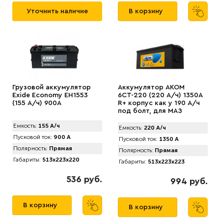
Уточнить наличие
В корзину
Грузовой аккумулятор
Аккумулятор AКОМ
Exide Economy EH1553
6СТ-220 (220 А/ч) 1350A
(155 А/ч) 900A
R+ корпус как у 190 А/ч
под болт, для МАЗ
Емкость:
155 А/ч
Емкость:
220 А/ч
Пусковой ток:
900 А
Пусковой ток:
1350 А
Полярность:
Прямая
Полярность:
Прямая
Габариты:
513x223x220
Габариты:
513x223x223
536 руб.
994 руб.
В корзину
В корзину