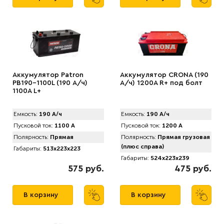
Аккумулятор Patron
Аккумулятор CRONA (190
PB190-1100L (190 А/ч)
А/ч) 1200A R+ под болт
1100A L+
Емкость:
190 А/ч
Емкость:
190 А/ч
Пусковой ток:
1100 А
Пусковой ток:
1200 А
Полярность:
Прямая
Полярность:
Прямая грузовая
(плюс справа)
Габариты:
513x223x223
Габариты:
524x223x239
575 руб.
475 руб.
В корзину
В корзину