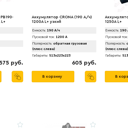
 PB190-
Аккумулятор CRONA (190 А/ч)
Аккумулято
 L+
1200A L+ узкий
1250A L+
Емкость:
190 А/ч
Емкость:
190 
Пусковой ток:
1200 А
Пусковой ток:
Полярность:
обратная грузовая
Полярность:
о
(плюс слева)
(плюс слева)
Габариты:
513x223x223
Габариты:
513
575 руб.
605 руб.
В корзину
В кор