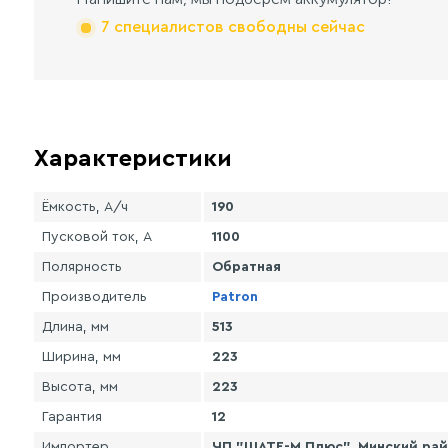
7 специалистов свободны сейчас
Характеристики
Ёмкость, А/ч
190
Пусковой ток, А
1100
Полярность
Обратная
Производитель
Patron
Длина, мм
513
Ширина, мм
223
Высота, мм
223
Гарантия
12
Импортер
ЧП "ШАТЕ-М Плюс", Минский райо