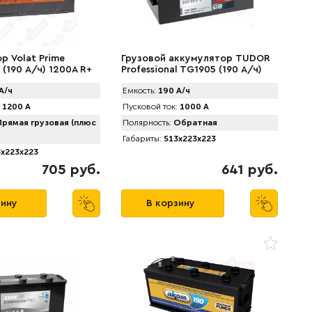
р Volat Prime
Грузовой аккумулятор TUDOR
l (190 А/ч) 1200A R+
Professional TG1905 (190 А/ч)
1000А L+
А/ч
Емкость:
190 А/ч
1200 А
Пусковой ток:
1000 А
рямая грузовая (плюс
Полярность:
Обратная
Габариты:
513x223x223
x223x223
705 руб.
641 руб.
зину
В корзину