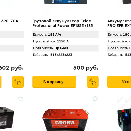
 690-704
Грузовой аккумулятор Exide
Аккумулято
Professional Power EF1853 (185
PRO EFB EX1
А/ч)1150 R+
L+
Емкость:
185 А/ч
Емкость:
180 
Пусковой ток:
1150 А
Пусковой ток:
Полярность:
Прямая
Полярность:
П
Габариты:
513x223x223
Габариты:
513
602 руб.
500 руб.
В корзину
Уточ