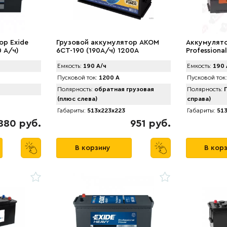
ор Exide
Грузовой аккумулятор AKOM
Аккумулято
 А/ч)
6CT-190 (190А/ч) 1200А
Professiona
Емкость:
190 А/ч
Емкость:
190 
Пусковой ток:
1200 А
Пусковой ток:
Полярность:
обратная грузовая
Полярность:
П
(плюс слева)
справа)
Габариты:
513x223x223
Габариты:
513
880 руб.
951 руб.
В корзину
В кор