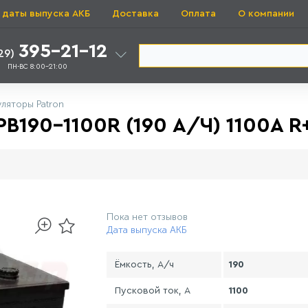
 даты выпуска АКБ
Доставка
Оплата
О компании
395-21-12
29)
ПН-ВС 8:00-21:00
ляторы Patron
190-1100R (190 А/Ч) 1100A R
Пока нет отзывов
Дата выпуска АКБ
Ёмкость, А/ч
190
Пусковой ток, А
1100