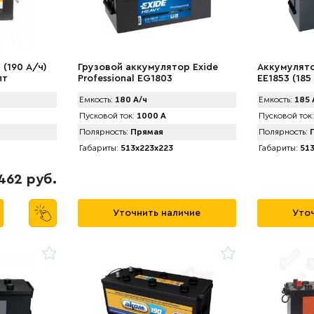
(190 А/ч)
Грузовой аккумулятор Exide
Аккумулято
лт
Professional EG1803
EE1853 (185
Емкость:
180 А/ч
Емкость:
185 
Пусковой ток:
1000 А
Пусковой ток:
Полярность:
Прямая
Полярность:
П
Габариты:
513x223x223
Габариты:
513
462 руб.
Уточнить наличие
Уточ