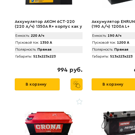
Аккумулятор AКОМ 6СТ-220
Аккумулятор ENRUN
(220 А/ч) 1350A R+ корпус как у
(190 А/ч) 1200A L+
190 А/ч под болт, для МАЗ
Емкость:
220 А/ч
Емкость:
190 А/ч
Пусковой ток:
1350 А
Пусковой ток:
1200 А
Полярность:
Прямая
Полярность:
Прямая
Габариты:
513x223x223
Габариты:
513x223x223
994 руб.
В корзину
В корзину