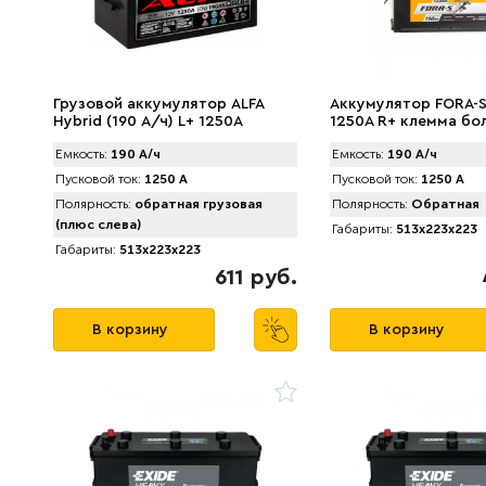
Грузовой аккумулятор ALFA
Аккумулятор FORA-S 
Hybrid (190 А/ч) L+ 1250A
1250A R+ клемма бо
Емкость:
190 А/ч
Емкость:
190 А/ч
Пусковой ток:
1250 А
Пусковой ток:
1250 А
Полярность:
обратная грузовая
Полярность:
Обратная
(плюс слева)
Габариты:
513x223x223
Габариты:
513x223x223
611 руб.
В корзину
В корзину