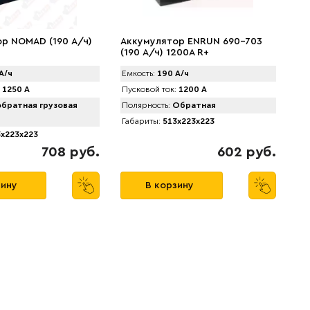
р NOMAD (190 А/ч)
Аккумулятор ENRUN 690-703
(190 А/ч) 1200A R+
А/ч
Емкость:
190 А/ч
1250 А
Пусковой ток:
1200 А
братная грузовая
Полярность:
Обратная
Габариты:
513x223x223
x223x223
708 руб.
602 руб.
зину
В корзину