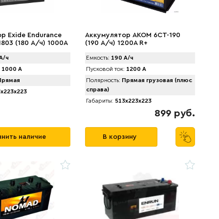
р Exide Endurance
Аккумулятор AKOM 6CT-190
803 (180 А/ч) 1000А
(190 А/ч) 1200А R+
А/ч
Емкость:
190 А/ч
1000 А
Пусковой ток:
1200 А
рямая
Полярность:
Прямая грузовая (плюс
справа)
x223x223
Габариты:
513x223x223
899 руб.
нить наличие
В корзину