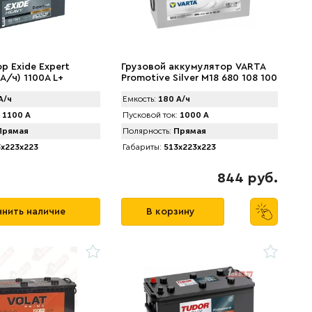
р Exide Expert
Грузовой аккумулятор VARTA
 А/ч) 1100A L+
Promotive Silver M18 680 108 100
(180 А/ч) 1000А
А/ч
Емкость:
180 А/ч
1100 А
Пусковой ток:
1000 А
рямая
Полярность:
Прямая
x223x223
Габариты:
513x223x223
844 руб.
нить наличие
В корзину