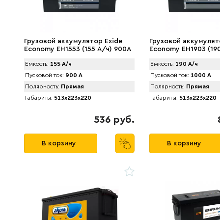
Грузовой аккумулятор Exide
Грузовой аккумулят
Economy EH1553 (155 А/ч) 900A
Economy EH1903 (190
1000A
Емкость:
155 А/ч
Емкость:
190 А/ч
Пусковой ток:
900 А
Пусковой ток:
1000 А
Полярность:
Прямая
Полярность:
Прямая
Габариты:
513x223x220
Габариты:
513x223x220
536 руб.
В корзину
В корзину