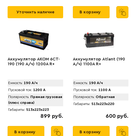
Уточнить наличие
В корзину
Аккумулятор AKOM 6CT-
Аккумулятор Atlant (190
190 (190 А/ч) 1200А R+
А/ч) 1100A R+
Емкость:
190 А/ч
Емкость:
190 А/ч
Пусковой ток:
1200 А
Пусковой ток:
1100 А
Полярность:
Прямая грузовая
Полярность:
Обратная
(плюс справа)
Габариты:
513x223x220
Габариты:
513x223x223
899 руб.
600 руб.
В корзину
В корзину