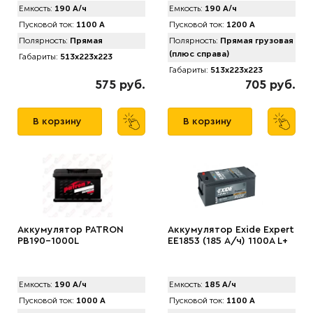
Емкость:
190 А/ч
Емкость:
190 А/ч
Пусковой ток:
1100 А
Пусковой ток:
1200 А
Полярность:
Прямая
Полярность:
Прямая грузовая
(плюс справа)
Габариты:
513x223x223
Габариты:
513x223x223
575 руб.
705 руб.
В корзину
В корзину
Аккумулятор PATRON
Аккумулятор Exide Expert
PB190-1000L
EE1853 (185 А/ч) 1100A L+
Емкость:
190 А/ч
Емкость:
185 А/ч
Пусковой ток:
1000 А
Пусковой ток:
1100 А