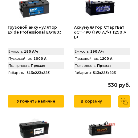
Грузовой аккумулятор
Аккумулятор СтартБат
Exide Professional EG1803
6СТ-190 (190 А/ч) 1250 А
L+
Емкость:
180 А/ч
Емкость:
190 А/ч
Пусковой ток:
1000 А
Пусковой ток:
1200 А
Полярность:
Прямая
Полярность:
Прямая
Габариты:
513x223x223
Габариты:
513x223x223
530 руб.
Уточнить наличие
В корзину