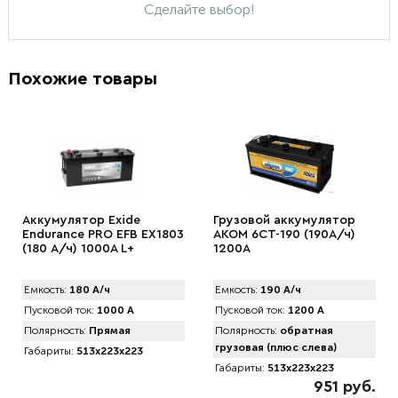
Сделайте выбор!
Похожие товары
Аккумулятор Exide
Грузовой аккумулятор
Endurance PRO EFB EX1803
AKOM 6CT-190 (190А/ч)
(180 А/ч) 1000А L+
1200А
Емкость:
180 А/ч
Емкость:
190 А/ч
Пусковой ток:
1000 А
Пусковой ток:
1200 А
Полярность:
Прямая
Полярность:
обратная
грузовая (плюс слева)
Габариты:
513x223x223
Габариты:
513x223x223
951 руб.