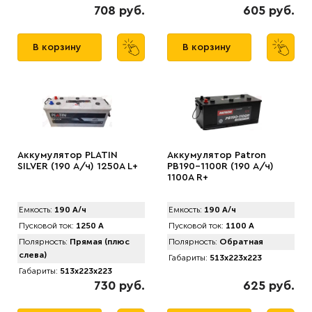
708 руб.
605 руб.
В корзину
В корзину
Аккумулятор PLATIN
Аккумулятор Patron
SILVER (190 А/ч) 1250A L+
PB190-1100R (190 А/ч)
1100A R+
Емкость:
190 А/ч
Емкость:
190 А/ч
Пусковой ток:
1250 А
Пусковой ток:
1100 А
Полярность:
Прямая (плюс
Полярность:
Обратная
слева)
Габариты:
513x223x223
Габариты:
513x223x223
730 руб.
625 руб.