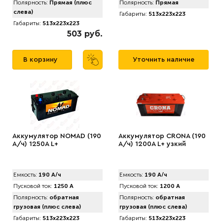
Полярность:
Прямая (плюс
Полярность:
Прямая
слева)
Габариты:
513x223x223
Габариты:
513x223x223
503 руб.
В корзину
Уточнить наличие
Аккумулятор NOMAD (190
Аккумулятор CRONA (190
А/ч) 1250A L+
А/ч) 1200A L+ узкий
Емкость:
190 А/ч
Емкость:
190 А/ч
Пусковой ток:
1250 А
Пусковой ток:
1200 А
Полярность:
обратная
Полярность:
обратная
грузовая (плюс слева)
грузовая (плюс слева)
Габариты:
513x223x223
Габариты:
513x223x223