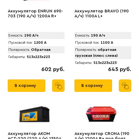
Аккумулятор ENRUN 690-
Аккумулятор BRAVO (190
703 (190 А/ч) 1200A R+
А/ч) 1100A L+
Емкость:
190 А/ч
Емкость:
190 А/ч
Пусковой ток:
1200 А
Пусковой ток:
1100 А
Полярность:
Обратная
Полярность:
обратная
грузовая (плюс слева)
Габариты:
513x223x223
Габариты:
513x223x223
602 руб.
645 руб.
В корзину
В корзину
Аккумулятор AКОМ
Аккумулятор CRONA (190
6СТ-220 (220 А/ч) 1350A
А/ч) 1200A R+ под болт