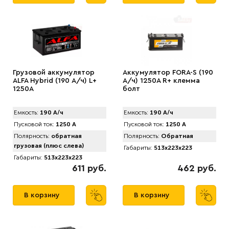
Грузовой аккумулятор
Аккумулятор FORA-S (190
ALFA Hybrid (190 А/ч) L+
А/ч) 1250A R+ клемма
1250A
болт
Емкость:
190 А/ч
Емкость:
190 А/ч
Пусковой ток:
1250 А
Пусковой ток:
1250 А
Полярность:
обратная
Полярность:
Обратная
грузовая (плюс слева)
Габариты:
513x223x223
Габариты:
513x223x223
611 руб.
462 руб.
В корзину
В корзину