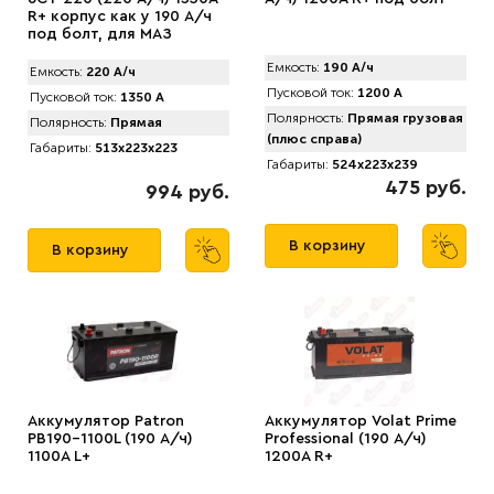
R+ корпус как у 190 А/ч
под болт, для МАЗ
Емкость:
190 А/ч
Емкость:
220 А/ч
Пусковой ток:
1200 А
Пусковой ток:
1350 А
Полярность:
Прямая грузовая
Полярность:
Прямая
(плюс справа)
Габариты:
513x223x223
Габариты:
524x223x239
475 руб.
994 руб.
В корзину
В корзину
Аккумулятор Patron
Аккумулятор Volat Prime
PB190-1100L (190 А/ч)
Professional (190 А/ч)
1100A L+
1200A R+