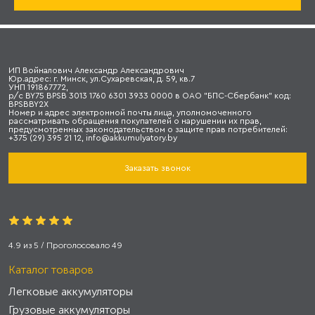
ИП Войналович Александр Александрович
Юр.адрес: г. Минск, ул.Сухаревская, д. 59, кв.7
УНП 191867772,
р/с BY75 BPSB 3013 1760 6301 3933 0000 в ОАО "БПС-Сбербанк" код:
BPSBBY2X
Номер и адрес электронной почты лица, уполномоченного
рассматривать обращения покупателей о нарушении их прав,
предусмотренных законодательством о защите прав потребителей:
+375 (29) 395 21 12, info@akkumulyatory.by
Заказать звонок
4.9
из
5
/ Проголосовало
49
Каталог товаров
Легковые аккумуляторы
Грузовые аккумуляторы