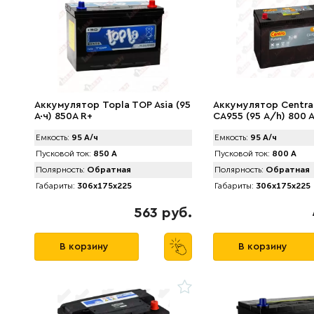
Аккумулятор Topla TOP Asia (95
Аккумулятор Centra
А·ч) 850A R+
CA955 (95 А/h) 800 A
Емкость:
95 А/ч
Емкость:
95 А/ч
Пусковой ток:
850 А
Пусковой ток:
800 А
Полярность:
Обратная
Полярность:
Обратная
Габариты:
306x175x225
Габариты:
306x175x225
563 руб.
В корзину
В корзину