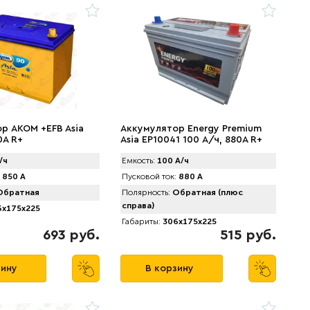
р AKOM +EFB Asia
Аккумулятор Energy Premium
0A R+
Asia EP10041 100 А/ч, 880A R+
/ч
Емкость:
100 А/ч
850 А
Пусковой ток:
880 А
братная
Полярность:
Обратная (плюс
справа)
x175x225
Габариты:
306x175x225
693 руб.
515 руб.
зину
В корзину