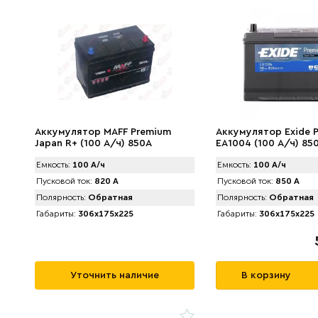
Аккумулятор MAFF Premium
Аккумулятор Exide 
Japan R+ (100 А/ч) 850А
EA1004 (100 А/ч) 85
Емкость:
100 А/ч
Емкость:
100 А/ч
Пусковой ток:
820 А
Пусковой ток:
850 А
Полярность:
Обратная
Полярность:
Обратная
Габариты:
306x175x225
Габариты:
306x175x225
Уточнить наличие
В корзину