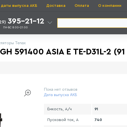
 даты выпуска АКБ
Доставка
Оплата
О компании
395-21-12
29)
ПН-ВС 8:00-21:00
уляторы Tenax
 591400 ASIA E TE-D31L-2 (91 
Пока нет отзывов
Дата выпуска АКБ
Ёмкость, А/ч
91
Пусковой ток, А
740