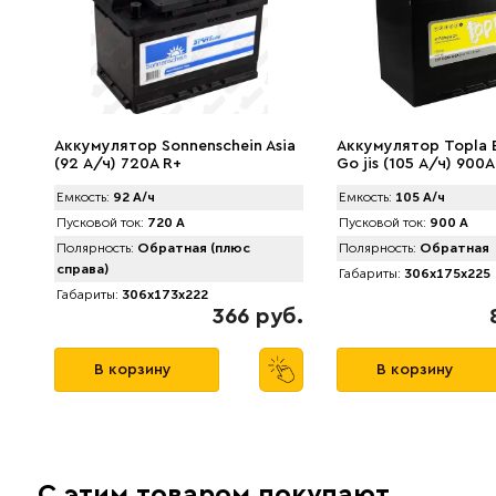
Аккумулятор Sonnenschein Asia
Аккумулятор Topla 
(92 А/ч) 720А R+
Go jis (105 А/ч) 900A
Емкость:
92 А/ч
Емкость:
105 А/ч
Пусковой ток:
720 А
Пусковой ток:
900 А
Полярность:
Обратная (плюс
Полярность:
Обратная
справа)
Габариты:
306x175x225
Габариты:
306x173x222
366 руб.
В корзину
В корзину
С этим товаром покупают