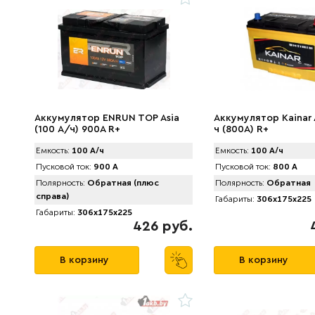
Аккумулятор ENRUN TOP Asia
Аккумулятор Kainar 
(100 А/ч) 900A R+
ч (800A) R+
Емкость:
100 А/ч
Емкость:
100 А/ч
Пусковой ток:
900 А
Пусковой ток:
800 А
Полярность:
Обратная (плюс
Полярность:
Обратная
справа)
Габариты:
306x175x225
Габариты:
306x175x225
426 руб.
В корзину
В корзину