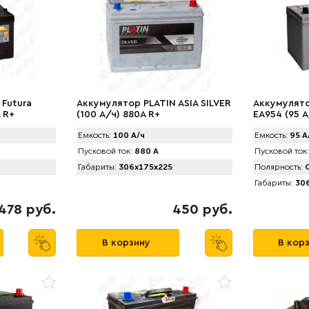
 Futura
Аккумулятор PLATIN ASIA SILVER
Аккумулято
 R+
(100 А/ч) 880A R+
EA954 (95 А
Емкость:
100 А/ч
Емкость:
95 А
Пусковой ток:
880 А
Пусковой ток:
Габариты:
306x175x225
Полярность:
О
Габариты:
306
478 руб.
450 руб.
В корзину
В кор