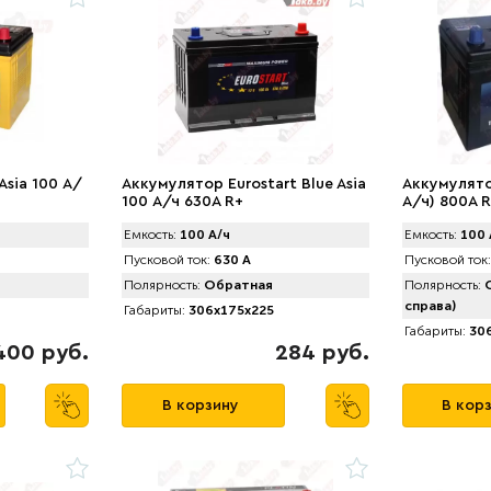
Asia 100 А/
Аккумулятор Eurostart Blue Asia
Аккумулято
100 А/ч 630A R+
А/ч) 800A 
Емкость:
100 А/ч
Емкость:
100 
Пусковой ток:
630 А
Пусковой ток:
Полярность:
Обратная
Полярность:
О
справа)
Габариты:
306x175x225
Габариты:
306
400 руб.
284 руб.
В корзину
В кор