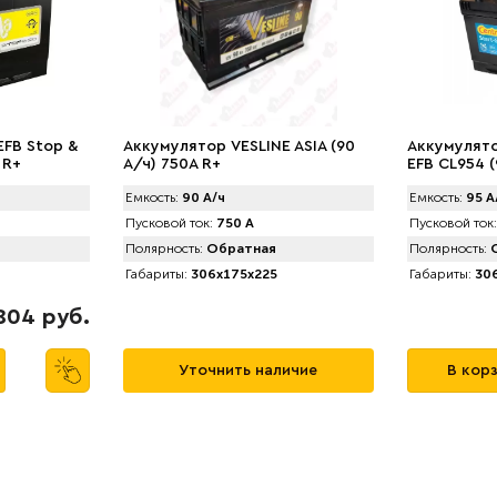
EFB Stop &
Аккумулятор VЕSLINE ASIA (90
Аккумулято
 R+
А/ч) 750A R+
EFB CL954 (
Емкость:
90 А/ч
Емкость:
95 А
Пусковой ток:
750 А
Пусковой ток:
Полярность:
Обратная
Полярность:
О
Габариты:
306x175x225
Габариты:
306
804 руб.
Уточнить наличие
В кор