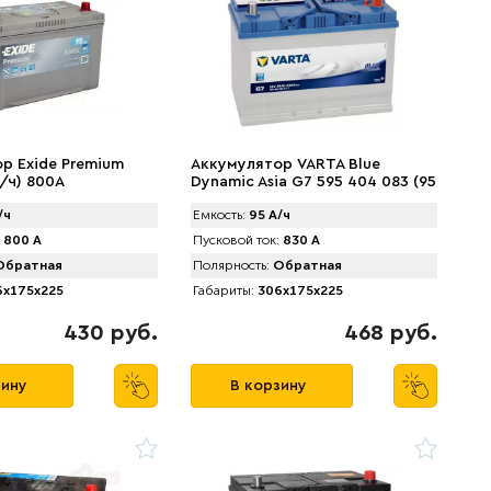
р Exide Premium
Аккумулятор VARTA Blue
/ч) 800A
Dynamic Asia G7 595 404 083 (95
А/ч) 830А Japan
/ч
Емкость:
95 А/ч
800 А
Пусковой ток:
830 А
братная
Полярность:
Обратная
x175x225
Габариты:
306x175x225
430 руб.
468 руб.
зину
В корзину