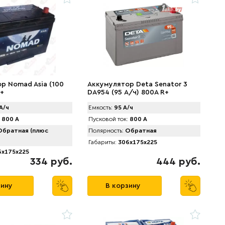
р Nomad Asia (100
Аккумулятор Deta Senator 3
R+
DA954 (95 А/ч) 800A R+
А/ч
Емкость:
95 А/ч
800 А
Пусковой ток:
800 А
братная (плюс
Полярность:
Обратная
Габариты:
306x175x225
x175x225
334 руб.
444 руб.
зину
В корзину