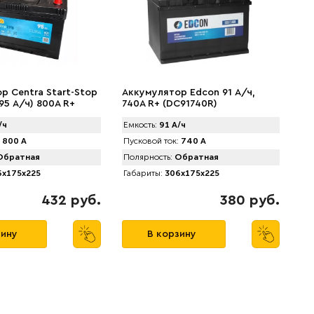
р Centra Start-Stop
Аккумулятор Edcon 91 А/ч,
95 А/ч) 800A R+
740A R+ (DC91740R)
/ч
Емкость:
91 А/ч
800 А
Пусковой ток:
740 А
братная
Полярность:
Обратная
x175x225
Габариты:
306x175x225
432 руб.
380 руб.
зину
В корзину