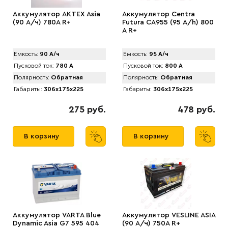
Аккумулятор AKTEX Asia
Аккумулятор Centra
(90 А/ч) 780A R+
Futura CA955 (95 А/h) 800
A R+
Емкость:
90 А/ч
Емкость:
95 А/ч
Пусковой ток:
780 А
Пусковой ток:
800 А
Полярность:
Обратная
Полярность:
Обратная
Габариты:
306x175x225
Габариты:
306x175x225
275 руб.
478 руб.
В корзину
В корзину
Аккумулятор VARTA Blue
Аккумулятор VЕSLINE ASIA
Dynamic Asia G7 595 404
(90 А/ч) 750A R+