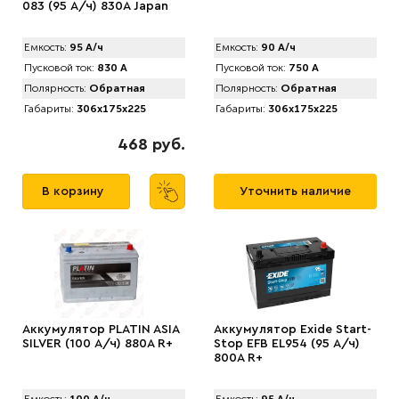
083 (95 А/ч) 830А Japan
Емкость:
95 А/ч
Емкость:
90 А/ч
Пусковой ток:
830 А
Пусковой ток:
750 А
Полярность:
Обратная
Полярность:
Обратная
Габариты:
306x175x225
Габариты:
306x175x225
468 руб.
В корзину
Уточнить наличие
Аккумулятор PLATIN ASIA
Аккумулятор Exide Start-
SILVER (100 А/ч) 880A R+
Stop EFB EL954 (95 А/ч)
800А R+