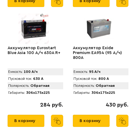
В корзину
В корзину
Аккумулятор Eurostart
Аккумулятор Exide
Blue Asia 100 А/ч 630A R+
Premium EA954 (95 А/ч)
800A
Емкость:
100 А/ч
Емкость:
95 А/ч
Пусковой ток:
630 А
Пусковой ток:
800 А
Полярность:
Обратная
Полярность:
Обратная
Габариты:
306x175x225
Габариты:
306x175x225
284 руб.
430 руб.
В корзину
В корзину