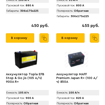
Емкость:
100 А/ч
Емкость:
95 А/ч
Пусковой ток:
880 А
Пусковой ток:
800 А
Габариты:
306x175x225
Полярность:
Обратная
Габариты:
306x175x225
450 руб.
455 руб.
В корзину
В корзину
Аккумулятор Topla EFB
Аккумулятор MAFF
Stop & Go jis (105 А/ч)
Premium Japan R+ (100 А/
900A R+
ч) 850А
Емкость:
105 А/ч
Емкость:
100 А/ч
Пусковой ток:
900 А
Пусковой ток:
820 А
Полярность:
Обратная
Полярность:
Обратная