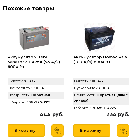
Похожие товары
Аккумулятор Deta
Аккумулятор Nomad Asia
Senator 3 DA954 (95 А/ч)
(100 А/ч) 800A R+
800A R+
Емкость:
95 А/ч
Емкость:
100 А/ч
Пусковой ток:
800 А
Пусковой ток:
800 А
Полярность:
Обратная
Полярность:
Обратная (плюс
справа)
Габариты:
306x175x225
Габариты:
306x175x225
444 руб.
334 руб.
В корзину
В корзину