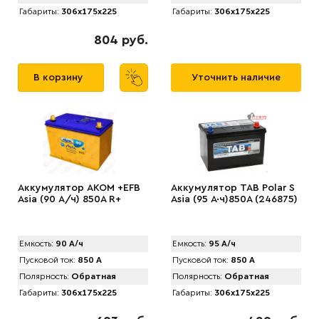
Габариты:
306x175x225
Габариты:
306x175x225
804 руб.
В корзину
Уточнить наличие
Аккумулятор AKOM +EFB
Аккумулятор TAB Polar S
Asia (90 А/ч) 850A R+
Asia (95 А·ч)850А (246875)
Емкость:
90 А/ч
Емкость:
95 А/ч
Пусковой ток:
850 А
Пусковой ток:
850 А
Полярность:
Обратная
Полярность:
Обратная
Габариты:
306x175x225
Габариты:
306x175x225