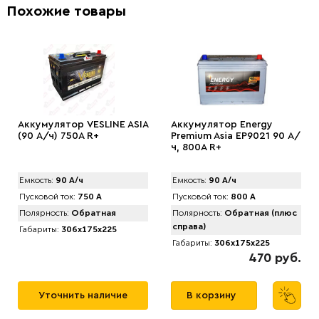
Похожие товары
Аккумулятор VЕSLINE ASIA
Аккумулятор Energy
(90 А/ч) 750A R+
Premium Asia EP9021 90 А/
ч, 800A R+
Емкость:
90 А/ч
Емкость:
90 А/ч
Пусковой ток:
750 А
Пусковой ток:
800 А
Полярность:
Обратная
Полярность:
Обратная (плюс
справа)
Габариты:
306x175x225
Габариты:
306x175x225
470 руб.
Уточнить наличие
В корзину