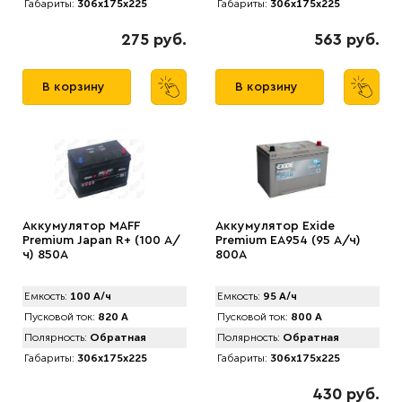
Габариты:
306x175x225
Габариты:
306x175x225
275 руб.
563 руб.
В корзину
В корзину
Аккумулятор MAFF
Аккумулятор Exide
Premium Japan R+ (100 А/
Premium EA954 (95 А/ч)
ч) 850А
800A
Емкость:
100 А/ч
Емкость:
95 А/ч
Пусковой ток:
820 А
Пусковой ток:
800 А
Полярность:
Обратная
Полярность:
Обратная
Габариты:
306x175x225
Габариты:
306x175x225
430 руб.