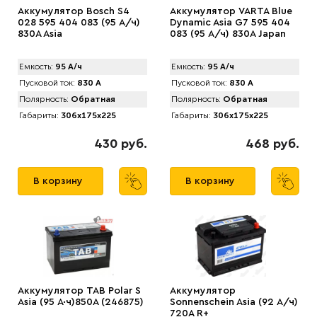
Аккумулятор Bosch S4
Аккумулятор VARTA Blue
028 595 404 083 (95 А/ч)
Dynamic Asia G7 595 404
830A Asia
083 (95 А/ч) 830А Japan
Емкость:
95 А/ч
Емкость:
95 А/ч
Пусковой ток:
830 А
Пусковой ток:
830 А
Полярность:
Обратная
Полярность:
Обратная
Габариты:
306x175x225
Габариты:
306x175x225
430 руб.
468 руб.
В корзину
В корзину
Аккумулятор TAB Polar S
Аккумулятор
Asia (95 А·ч)850А (246875)
Sonnenschein Asia (92 А/ч)
720А R+