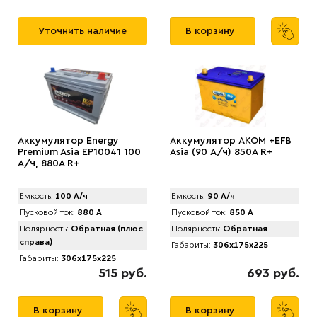
Уточнить наличие
В корзину
Аккумулятор Energy
Аккумулятор AKOM +EFB
Premium Asia EP10041 100
Asia (90 А/ч) 850A R+
А/ч, 880A R+
Емкость:
100 А/ч
Емкость:
90 А/ч
Пусковой ток:
880 А
Пусковой ток:
850 А
Полярность:
Обратная (плюс
Полярность:
Обратная
справа)
Габариты:
306x175x225
Габариты:
306x175x225
515 руб.
693 руб.
В корзину
В корзину