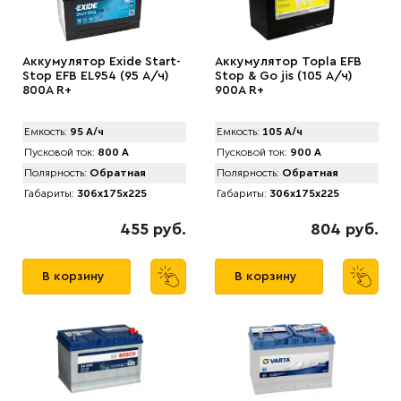
Аккумулятор Exide Start-
Аккумулятор Topla EFB
Stop EFB EL954 (95 А/ч)
Stop & Go jis (105 А/ч)
800А R+
900A R+
Емкость:
95 А/ч
Емкость:
105 А/ч
Пусковой ток:
800 А
Пусковой ток:
900 А
Полярность:
Обратная
Полярность:
Обратная
Габариты:
306x175x225
Габариты:
306x175x225
455 руб.
804 руб.
В корзину
В корзину