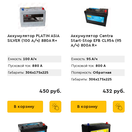
Аккумулятор PLATIN ASIA
Аккумулятор Centra
SILVER (100 А/ч) 880A R+
Start-Stop EFB CL954 (95
А/ч) 800A R+
Емкость:
100 А/ч
Емкость:
95 А/ч
Пусковой ток:
880 А
Пусковой ток:
800 А
Габариты:
306x175x225
Полярность:
Обратная
Габариты:
306x175x225
450 руб.
432 руб.
В корзину
В корзину