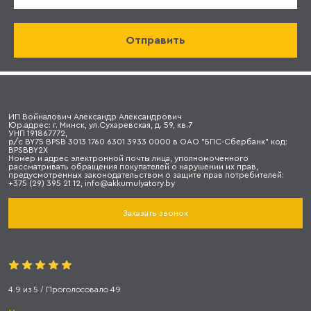
ИП Войналович Александр Александрович
Юр.адрес: г. Минск, ул.Сухаревская, д. 59, кв.7
УНП 191867772,
р/с BY75 BPSB 3013 1760 6301 3933 0000 в ОАО "БПС-Сбербанк" код:
BPSBBY2X
Номер и адрес электронной почты лица, уполномоченного
рассматривать обращения покупателей о нарушении их прав,
предусмотренных законодательством о защите прав потребителей:
+375 (29) 395 21 12, info@akkumulyatory.by
Заказать звонок
4.9
из
5
/ Проголосовало
49