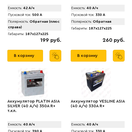
Емкость:
42 А/ч
Емкость:
40 А/ч
Пусковой ток:
500 А
Пусковой ток:
330 А
Полярность:
Обратная (плюс
Полярность:
Обратная
справа)
Габариты:
187x127x225
Габариты:
187x127x225
199 руб.
260 руб.
В корзину
В корзину
Аккумулятор PLАTIN ASIA
Аккумулятор VЕSLINE ASIA
SILVER (40 А/ч) 350A R+
(40 А/ч) 330A R+
т.кл.
Емкость:
40 А/ч
Емкость:
40 А/ч
Пусковой ток:
390 А
Пусковой ток:
330 А