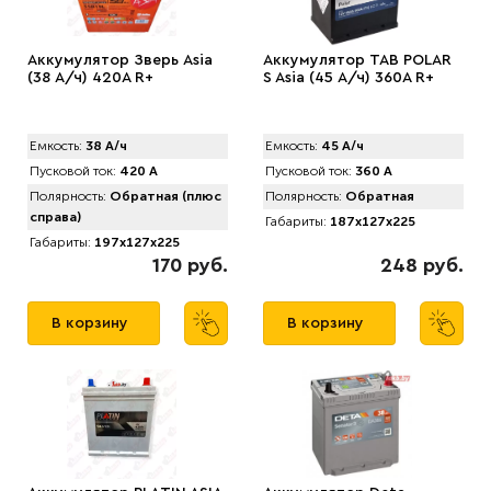
Аккумулятор Зверь Asia
Аккумулятор TAB POLAR
(38 А/ч) 420A R+
S Asia (45 А/ч) 360А R+
Емкость:
38 А/ч
Емкость:
45 А/ч
Пусковой ток:
420 А
Пусковой ток:
360 А
Полярность:
Обратная (плюс
Полярность:
Обратная
справа)
Габариты:
187x127x225
Габариты:
197x127x225
170 руб.
248 руб.
В корзину
В корзину