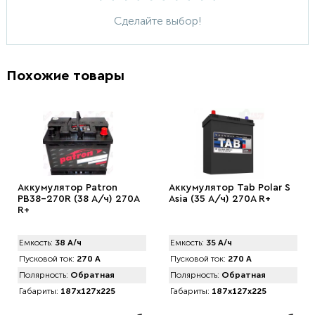
Сделайте выбор!
Похожие товары
Аккумулятор Patron
Аккумулятор Tab Polar S
PB38-270R (38 А/ч) 270A
Asia (35 А/ч) 270A R+
R+
Емкость:
38 А/ч
Емкость:
35 А/ч
Пусковой ток:
270 А
Пусковой ток:
270 А
Полярность:
Обратная
Полярность:
Обратная
Габариты:
187x127x225
Габариты:
187x127x225