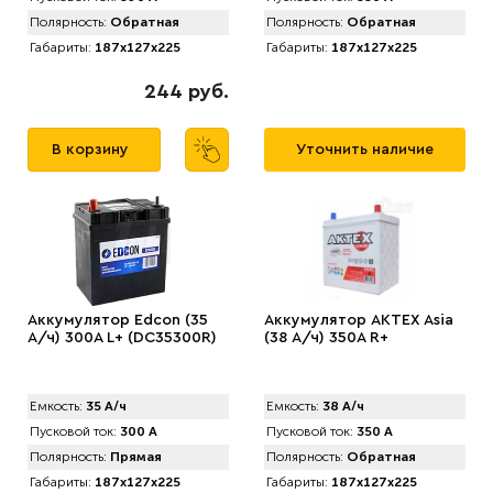
Полярность:
Обратная
Полярность:
Обратная
Габариты:
187x127x225
Габариты:
187x127x225
244 руб.
В корзину
Уточнить наличие
Аккумулятор Edcon (35
Аккумулятор AKTEX Asia
А/ч) 300A L+ (DC35300R)
(38 А/ч) 350A R+
Емкость:
35 А/ч
Емкость:
38 А/ч
Пусковой ток:
300 А
Пусковой ток:
350 А
Полярность:
Прямая
Полярность:
Обратная
Габариты:
187x127x225
Габариты:
187x127x225