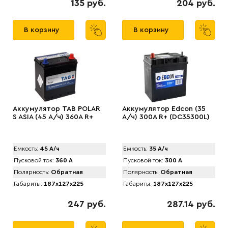
135 руб.
204 руб.
В корзину
В корзину
Аккумулятор TAB PОLAR
Аккумулятор Edcon (35
S ASIA (45 А/ч) 360А R+
А/ч) 300A R+ (DC35300L)
Емкость:
45 А/ч
Емкость:
35 А/ч
Пусковой ток:
360 А
Пусковой ток:
300 А
Полярность:
Обратная
Полярность:
Обратная
Габариты:
187x127x225
Габариты:
187x127x225
247 руб.
287.14 руб.