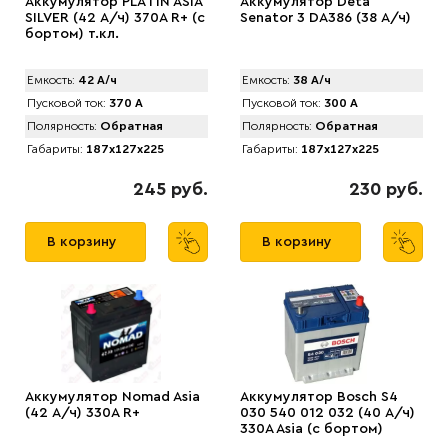
Аккумулятор PLАTIN ASIA
Аккумулятор Deta
SILVER (42 А/ч) 370A R+ (с
Senator 3 DA386 (38 А/ч)
бортом) т.кл.
Емкость:
42 А/ч
Емкость:
38 А/ч
Пусковой ток:
370 А
Пусковой ток:
300 А
Полярность:
Обратная
Полярность:
Обратная
Габариты:
187x127x225
Габариты:
187x127x225
245 руб.
230 руб.
В корзину
В корзину
Аккумулятор Nomad Asia
Аккумулятор Bosch S4
(42 А/ч) 330A R+
030 540 012 032 (40 А/ч)
330A Asia (с бортом)