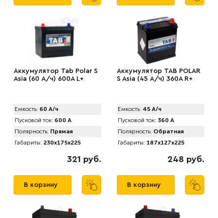
Аккумулятор Tab Polar S
Аккумулятор TAB POLAR
Asia (60 А/ч) 600A L+
S Asia (45 А/ч) 360А R+
Емкость:
60 А/ч
Емкость:
45 А/ч
Пусковой ток:
600 А
Пусковой ток:
360 А
Полярность:
Прямая
Полярность:
Обратная
Габариты:
230x175x225
Габариты:
187x127x225
321 руб.
248 руб.
В корзину
В корзину