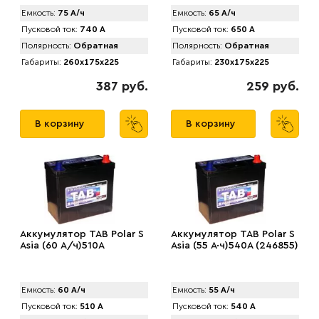
Емкость:
75 А/ч
Емкость:
65 А/ч
Пусковой ток:
740 А
Пусковой ток:
650 А
Полярность:
Обратная
Полярность:
Обратная
Габариты:
260x175x225
Габариты:
230x175x225
387 руб.
259 руб.
В корзину
В корзину
Аккумулятор TAB Polar S
Аккумулятор TAB Polar S
Asia (60 А/ч)510А
Asia (55 А·ч)540А (246855)
Емкость:
60 А/ч
Емкость:
55 А/ч
Пусковой ток:
510 А
Пусковой ток:
540 А