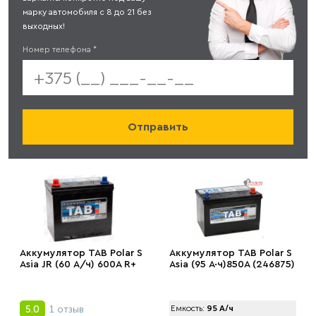
марку автомобиля с 8 до 21 без
выходных!
Номер телефона
*
Аккумулятор TAB Polar S
Аккумулятор TAB Polar S
Asia JR (60 А/ч) 600А R+
Asia (95 А·ч)850А (246875)
1 отзыв
5.0
Емкость:
95 А/ч