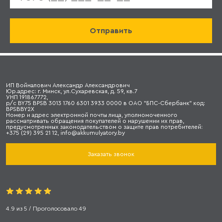
ИП Войналович Александр Александрович
Юр.адрес: г. Минск, ул.Сухаревская, д. 59, кв.7
УНП 191867772,
р/с BY75 BPSB 3013 1760 6301 3933 0000 в ОАО "БПС-Сбербанк" код:
BPSBBY2X
Номер и адрес электронной почты лица, уполномоченного
рассматривать обращения покупателей о нарушении их прав,
предусмотренных законодательством о защите прав потребителей:
+375 (29) 395 21 12, info@akkumulyatory.by
Заказать звонок
4.9
из
5
/ Проголосовало
49