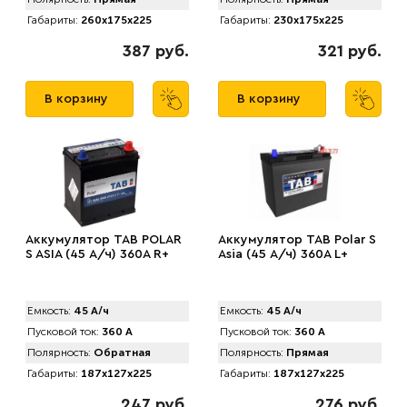
Габариты:
260x175x225
Габариты:
230x175x225
387 руб.
321 руб.
В корзину
В корзину
Аккумулятор TAB PОLAR
Аккумулятор TAB Pоlar S
S ASIA (45 А/ч) 360А R+
Asia (45 А/ч) 360А L+
Емкость:
45 А/ч
Емкость:
45 А/ч
Пусковой ток:
360 А
Пусковой ток:
360 А
Полярность:
Обратная
Полярность:
Прямая
Габариты:
187x127x225
Габариты:
187x127x225
247 руб.
276 руб.