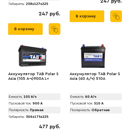
247 руб.
Габариты:
238x127x225
247 руб.
В корзину
В корзину
Аккумулятор TAB Polar S
Аккумулятор TAB Pоlar S
Asia (105 А·ч)900А L+
Asia (60 А/ч) 510А
Емкость:
105 А/ч
Емкость:
60 А/ч
Пусковой ток:
900 А
Пусковой ток:
510 А
Полярность:
Прямая
Полярность:
Обратная
Габариты:
306x175x225
477 руб.