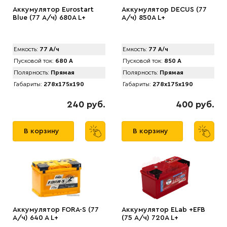
Аккумулятор Eurostart
Аккумулятор DECUS (77
Blue (77 А/ч) 680А L+
А/ч) 850A L+
Емкость:
77 А/ч
Емкость:
77 А/ч
Пусковой ток:
680 А
Пусковой ток:
850 А
Полярность:
Прямая
Полярность:
Прямая
Габариты:
278x175x190
Габариты:
278x175x190
240 руб.
400 руб.
В корзину
В корзину
Аккумулятор FORA-S (77
Аккумулятор ELab +EFB
А/ч) 640 A L+
(75 А/ч) 720A L+