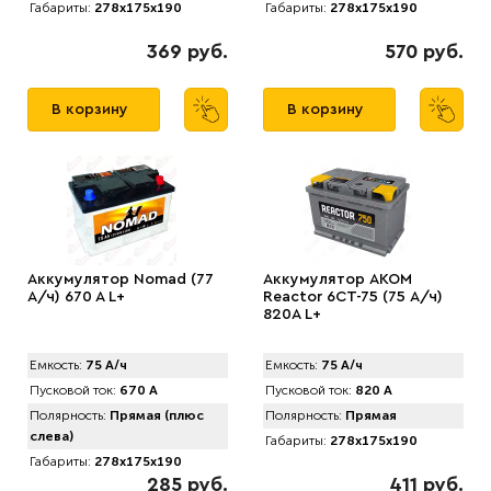
Габариты:
278x175x190
Габариты:
278x175x190
369 руб.
570 руб.
В корзину
В корзину
Аккумулятор Nomad (77
Аккумулятор AКОМ
А/ч) 670 A L+
Reactor 6CT-75 (75 А/ч)
820A L+
Емкость:
75 А/ч
Емкость:
75 А/ч
Пусковой ток:
670 А
Пусковой ток:
820 А
Полярность:
Прямая (плюс
Полярность:
Прямая
слева)
Габариты:
278x175x190
Габариты:
278x175x190
285 руб.
411 руб.