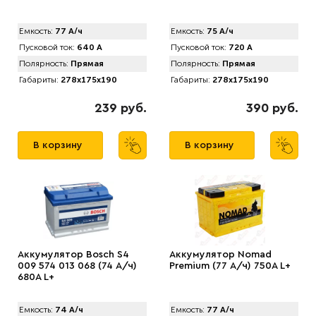
Емкость:
77 А/ч
Емкость:
75 А/ч
Пусковой ток:
640 А
Пусковой ток:
720 А
Полярность:
Прямая
Полярность:
Прямая
Габариты:
278x175x190
Габариты:
278x175x190
239 руб.
390 руб.
В корзину
В корзину
Аккумулятор Bosch S4
Аккумулятор Nomad
009 574 013 068 (74 А/ч)
Premium (77 А/ч) 750A L+
680A L+
Емкость:
74 А/ч
Емкость:
77 А/ч