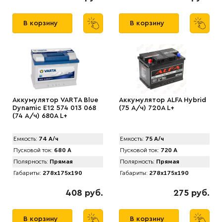
В корзину
В корзину
Аккумулятор VARTA Blue
Аккумулятор АLFA Hybrid
Dynamic E12 574 013 068
(75 А/ч) 720A L+
(74 А/ч) 680А L+
Емкость:
74 А/ч
Емкость:
75 А/ч
Пусковой ток:
680 А
Пусковой ток:
720 А
Полярность:
Прямая
Полярность:
Прямая
Габариты:
278x175x190
Габариты:
278x175x190
408 руб.
275 руб.
В корзину
В корзину