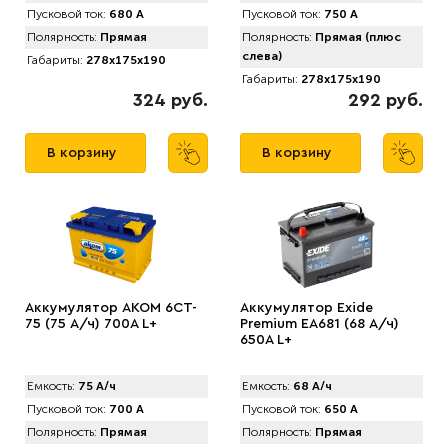
Пусковой ток:
680 А
Пусковой ток:
750 А
Полярность:
Прямая
Полярность:
Прямая (плюс
слева)
Габариты:
278x175x190
Габариты:
278x175x190
324 руб.
292 руб.
В корзину
В корзину
Аккумулятор AKOM 6CT-
Аккумулятор Exide
75 (75 А/ч) 700А L+
Premium EA681 (68 А/ч)
650A L+
Емкость:
75 А/ч
Емкость:
68 А/ч
Пусковой ток:
700 А
Пусковой ток:
650 А
Полярность:
Прямая
Полярность:
Прямая