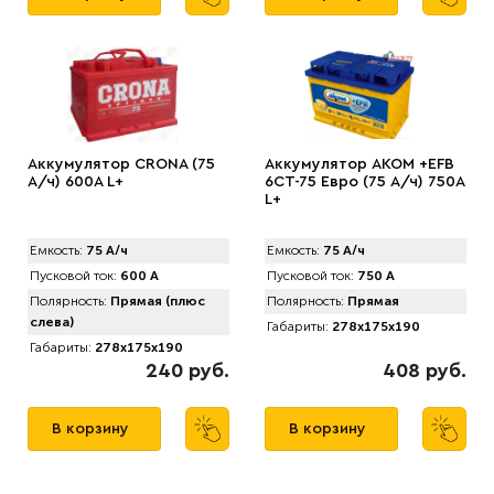
Аккумулятор CRONA (75
Аккумулятор AKOM +EFB
А/ч) 600A L+
6CT-75 Евро (75 А/ч) 750А
L+
Емкость:
75 А/ч
Емкость:
75 А/ч
Пусковой ток:
600 А
Пусковой ток:
750 А
Полярность:
Прямая (плюс
Полярность:
Прямая
слева)
Габариты:
278x175x190
Габариты:
278x175x190
240 руб.
408 руб.
В корзину
В корзину