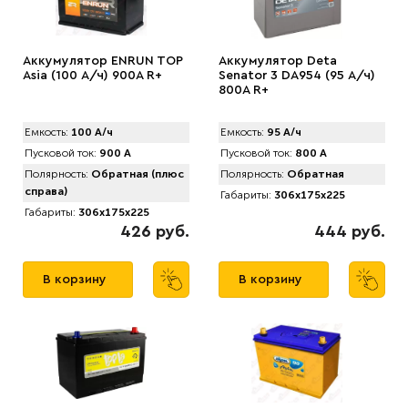
Аккумулятор ENRUN TOP
Аккумулятор Deta
Asia (100 А/ч) 900A R+
Senator 3 DA954 (95 А/ч)
800A R+
Емкость:
100 А/ч
Емкость:
95 А/ч
Пусковой ток:
900 А
Пусковой ток:
800 А
Полярность:
Обратная (плюс
Полярность:
Обратная
справа)
Габариты:
306x175x225
Габариты:
306x175x225
426 руб.
444 руб.
В корзину
В корзину