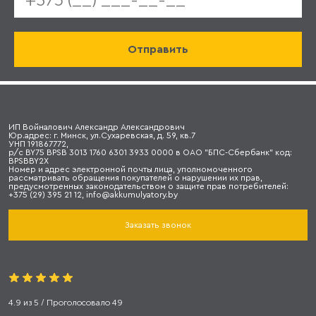
ИП Войналович Александр Александрович
Юр.адрес: г. Минск, ул.Сухаревская, д. 59, кв.7
УНП 191867772,
р/с BY75 BPSB 3013 1760 6301 3933 0000 в ОАО "БПС-Сбербанк" код:
BPSBBY2X
Номер и адрес электронной почты лица, уполномоченного
рассматривать обращения покупателей о нарушении их прав,
предусмотренных законодательством о защите прав потребителей:
+375 (29) 395 21 12, info@akkumulyatory.by
Заказать звонок
4.9
из
5
/ Проголосовало
49