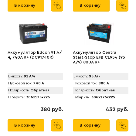
В корзину
В корзину
Аккумулятор Edcon 91 А/
Аккумулятор Centra
ч, 740A R+ (DC91740R)
Start-Stop EFB CL954 (95
А/ч) 800A R+
Емкость:
91 А/ч
Емкость:
95 А/ч
Пусковой ток:
740 А
Пусковой ток:
800 А
Полярность:
Обратная
Полярность:
Обратная
Габариты:
306x175x225
Габариты:
306x175x225
380 руб.
432 руб.
В корзину
В корзину