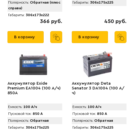
Полярность:
Обратная (плюс
Габариты:
306x175x225
справа)
Габариты:
306x173x222
366 руб.
450 руб.
В корзину
В корзину
Аккумулятор Exide
Аккумулятор Deta
Premium EA1004 (100 А/ч)
Senator 3 DA1004 (100 А/
850A
ч)
Емкость:
100 А/ч
Емкость:
100 А/ч
Пусковой ток:
850 А
Пусковой ток:
850 А
Полярность:
Обратная
Полярность:
Обратная
Габариты:
306x175x225
Габариты:
306x175x225