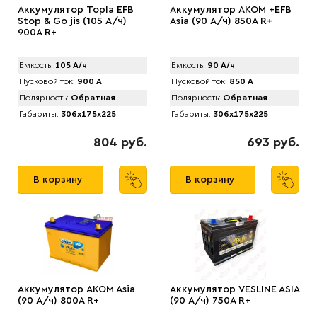
Аккумулятор Topla EFB
Аккумулятор AKOM +EFB
Stop & Go jis (105 А/ч)
Asia (90 А/ч) 850A R+
900A R+
Емкость:
105 А/ч
Емкость:
90 А/ч
Пусковой ток:
900 А
Пусковой ток:
850 А
Полярность:
Обратная
Полярность:
Обратная
Габариты:
306x175x225
Габариты:
306x175x225
804 руб.
693 руб.
В корзину
В корзину
Аккумулятор AKOM Asia
Аккумулятор VЕSLINE ASIA
(90 А/ч) 800A R+
(90 А/ч) 750A R+