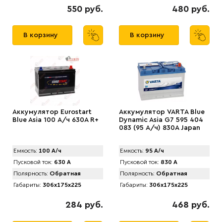
550 руб.
480 руб.
В корзину
В корзину
Аккумулятор Eurostart
Аккумулятор VARTA Blue
Blue Asia 100 А/ч 630A R+
Dynamic Asia G7 595 404
083 (95 А/ч) 830А Japan
Емкость:
100 А/ч
Емкость:
95 А/ч
Пусковой ток:
630 А
Пусковой ток:
830 А
Полярность:
Обратная
Полярность:
Обратная
Габариты:
306x175x225
Габариты:
306x175x225
284 руб.
468 руб.