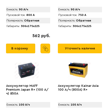
Емкость:
90 А/ч
Емкость:
90 А/ч
Пусковой ток:
800 А
Пусковой ток:
750 А
Полярность:
Обратная
Полярность:
Обратная
Габариты:
306x175x225
Габариты:
306x175x225
562 руб.
В корзину
Уточнить наличие
Аккумулятор MAFF
Аккумулятор Kainar Asia
Premium Japan R+ (100 А/
100 А/ч (800A) R+
ч) 850А
Емкость:
100 А/ч
Емкость:
100 А/ч