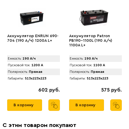
Аккумулятор ENRUN 690-
Аккумулятор Patron
704 (190 А/ч) 1200A L+
PB190-1100L (190 А/ч)
1100A L+
Емкость:
190 А/ч
Емкость:
190 А/ч
Пусковой ток:
1200 А
Пусковой ток:
1100 А
Полярность:
Прямая
Полярность:
Прямая
Габариты:
513x223x223
Габариты:
513x223x223
602 руб.
575 руб.
В корзину
В корзину
С этим товаром покупают