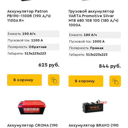
Аккумулятор Patron
Грузовой аккумулятор
PB190-1100R (190 А/ч)
VARTA Promotive Silver
1100A R+
M18 680 108 100 (180 А/ч)
1000А
Емкость:
190 А/ч
Емкость:
180 А/ч
Пусковой ток:
1100 А
Пусковой ток:
1000 А
Полярность:
Обратная
Полярность:
Прямая
Габариты:
513x223x223
Габариты:
513x223x223
625 руб.
844 руб.
В корзину
В корзину
Аккумулятор CRONA (190
Аккумулятор BRAVO (190