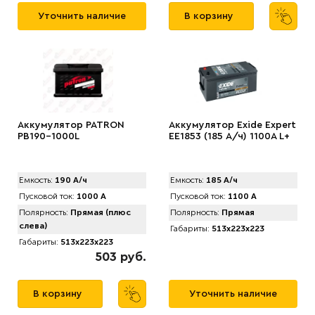
Уточнить наличие
В корзину
Аккумулятор PATRON
Аккумулятор Exide Expert
PB190-1000L
EE1853 (185 А/ч) 1100A L+
Емкость:
190 А/ч
Емкость:
185 А/ч
Пусковой ток:
1000 А
Пусковой ток:
1100 А
Полярность:
Прямая (плюс
Полярность:
Прямая
слева)
Габариты:
513x223x223
Габариты:
513x223x223
503 руб.
В корзину
Уточнить наличие