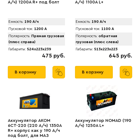
А/ч) 1200A R+ под болт
А/ч) 1100A L+
Емкость:
190 А/ч
Емкость:
190 А/ч
Пусковой ток:
1200 А
Пусковой ток:
1100 А
Полярность:
Прямая грузовая
Полярность:
обратная
(плюс справа)
грузовая (плюс слева)
Габариты:
524x223x239
Габариты:
513x223x223
475 руб.
645 руб.
В корзину
В корзину
Аккумулятор AКОМ
Аккумулятор NOMAD (190
6СТ-220 (220 А/ч) 1350A
А/ч) 1250A L+
R+ корпус как у 190 А/ч
под болт, для МАЗ