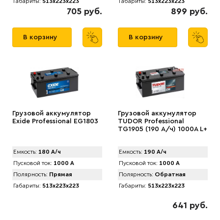
Габариты:
513x223x223
Габариты:
513x223x223
705 руб.
899 руб.
В корзину
В корзину
Грузовой аккумулятор
Грузовой аккумулятор
Exide Professional EG1803
TUDOR Professional
TG1905 (190 А/ч) 1000А L+
Емкость:
180 А/ч
Емкость:
190 А/ч
Пусковой ток:
1000 А
Пусковой ток:
1000 А
Полярность:
Прямая
Полярность:
Обратная
Габариты:
513x223x223
Габариты:
513x223x223
641 руб.