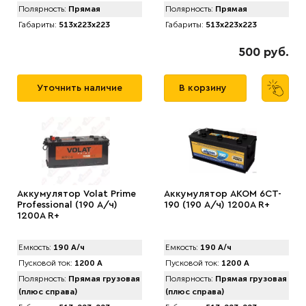
Полярность:
Прямая
Полярность:
Прямая
Габариты:
513x223x223
Габариты:
513x223x223
500 руб.
Уточнить наличие
В корзину
Аккумулятор Volat Prime
Аккумулятор AKOM 6CT-
Professional (190 А/ч)
190 (190 А/ч) 1200А R+
1200A R+
Емкость:
190 А/ч
Емкость:
190 А/ч
Пусковой ток:
1200 А
Пусковой ток:
1200 А
Полярность:
Прямая грузовая
Полярность:
Прямая грузовая
(плюс справа)
(плюс справа)