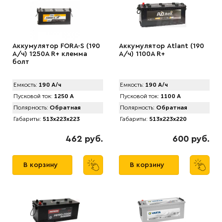
Аккумулятор FORA-S (190
Аккумулятор Atlant (190
А/ч) 1250A R+ клемма
А/ч) 1100A R+
болт
Емкость:
190 А/ч
Емкость:
190 А/ч
Пусковой ток:
1250 А
Пусковой ток:
1100 А
Полярность:
Обратная
Полярность:
Обратная
Габариты:
513x223x223
Габариты:
513x223x220
462 руб.
600 руб.
В корзину
В корзину