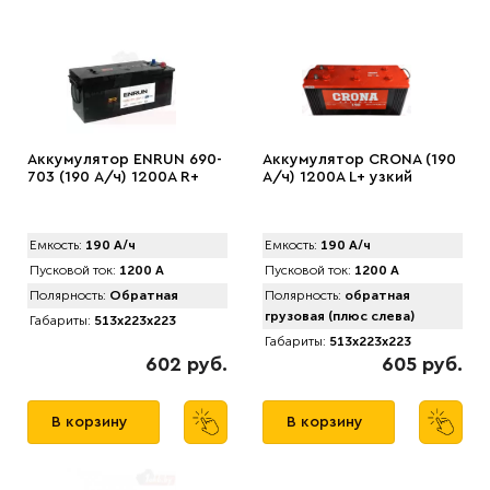
Аккумулятор ENRUN 690-
Аккумулятор CRONA (190
703 (190 А/ч) 1200A R+
А/ч) 1200A L+ узкий
Емкость:
190 А/ч
Емкость:
190 А/ч
Пусковой ток:
1200 А
Пусковой ток:
1200 А
Полярность:
Обратная
Полярность:
обратная
грузовая (плюс слева)
Габариты:
513x223x223
Габариты:
513x223x223
602 руб.
605 руб.
В корзину
В корзину