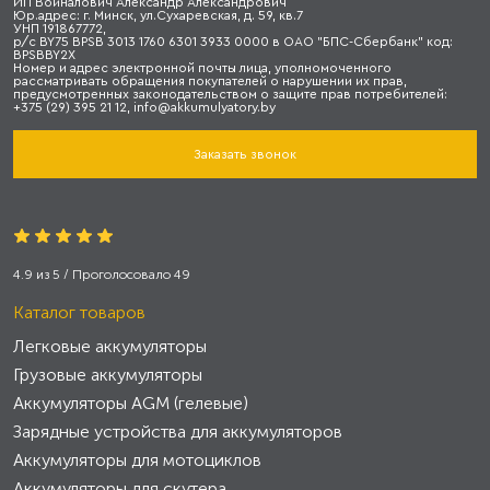
ИП Войналович Александр Александрович
Юр.адрес: г. Минск, ул.Сухаревская, д. 59, кв.7
УНП 191867772,
р/с BY75 BPSB 3013 1760 6301 3933 0000 в ОАО "БПС-Сбербанк" код:
BPSBBY2X
Номер и адрес электронной почты лица, уполномоченного
рассматривать обращения покупателей о нарушении их прав,
предусмотренных законодательством о защите прав потребителей:
+375 (29) 395 21 12, info@akkumulyatory.by
Заказать звонок
4.9
из
5
/ Проголосовало
49
Каталог товаров
Легковые аккумуляторы
Грузовые аккумуляторы
Аккумуляторы AGM (гелевые)
Зарядные устройства для аккумуляторов
Аккумуляторы для мотоциклов
Аккумуляторы для скутера