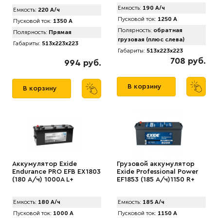
Емкость:
190 А/ч
Емкость:
220 А/ч
Пусковой ток:
1250 А
Пусковой ток:
1350 А
Полярность:
обратная
Полярность:
Прямая
грузовая (плюс слева)
Габариты:
513x223x223
Габариты:
513x223x223
708 руб.
994 руб.
В корзину
В корзину
Аккумулятор Exide
Грузовой аккумулятор
Endurance PRO EFB EX1803
Exide Professional Power
(180 А/ч) 1000А L+
EF1853 (185 А/ч)1150 R+
Емкость:
180 А/ч
Емкость:
185 А/ч
Пусковой ток:
1000 А
Пусковой ток:
1150 А