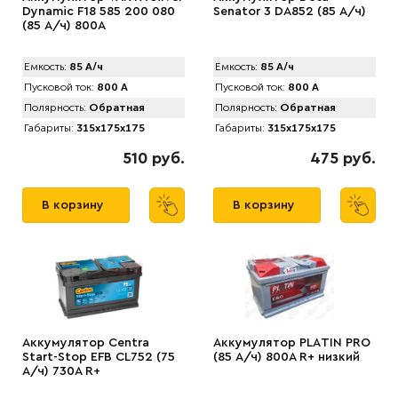
Dynamic F18 585 200 080
Senator 3 DA852 (85 А/ч)
(85 А/ч) 800А
Емкость:
85 А/ч
Емкость:
85 А/ч
Пусковой ток:
800 А
Пусковой ток:
800 А
Полярность:
Обратная
Полярность:
Обратная
Габариты:
315x175x175
Габариты:
315x175x175
510 руб.
475 руб.
В корзину
В корзину
Аккумулятор Centra
Аккумулятор PLАTIN PRO
Start-Stop EFB CL752 (75
(85 А/ч) 800A R+ низкий
А/ч) 730A R+