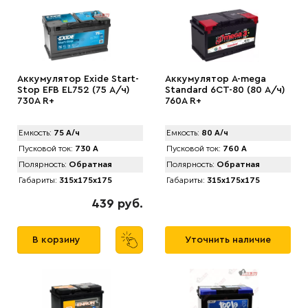
Аккумулятор Exide Start-
Аккумулятор A-mega
Stop EFB EL752 (75 А/ч)
Standard 6СТ-80 (80 А/ч)
730A R+
760A R+
Емкость:
75 А/ч
Емкость:
80 А/ч
Пусковой ток:
730 А
Пусковой ток:
760 А
Полярность:
Обратная
Полярность:
Обратная
Габариты:
315x175x175
Габариты:
315x175x175
439 руб.
В корзину
Уточнить наличие