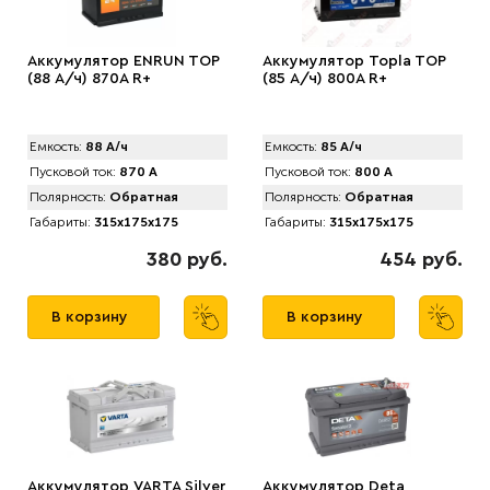
Аккумулятор ENRUN TOP
Аккумулятор Topla TOP
(88 А/ч) 870A R+
(85 А/ч) 800A R+
Емкость:
88 А/ч
Емкость:
85 А/ч
Пусковой ток:
870 А
Пусковой ток:
800 А
Полярность:
Обратная
Полярность:
Обратная
Габариты:
315x175x175
Габариты:
315x175x175
380 руб.
454 руб.
В корзину
В корзину
Аккумулятор VARTA Silver
Аккумулятор Deta