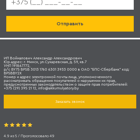
ИП Войналович Александр Александрович
Юр.адрес: г. Минск, ул.Сухаревская, д. 59, кв.7
УНП 191867772,
р/с BY75 BPSB 3013 1760 6301 3933 0000 в ОАО "БПС-Сбербанк" код:
BPSBBY2X
Номер и адрес электронной почты лица, уполномоченного
рассматривать обращения покупателей о нарушении их прав,
предусмотренных законодательством о защите прав потребителей:
+375 (29) 395 21 12, info@akkumulyatory.by
Заказать звонок
4.9
из
5
/ Проголосовало
49