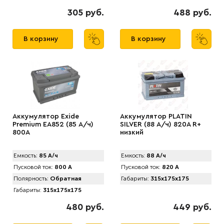
305 руб.
488 руб.
В корзину
В корзину
Аккумулятор Exide
Аккумулятор PLATIN
Premium EA852 (85 А/ч)
SILVER (88 А/ч) 820A R+
800A
низкий
Емкость:
85 А/ч
Емкость:
88 А/ч
Пусковой ток:
800 А
Пусковой ток:
820 А
Полярность:
Обратная
Габариты:
315x175x175
Габариты:
315x175x175
480 руб.
449 руб.