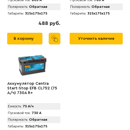
Пусковой ток:
800 А
Пусковой ток:
760 А
Полярность:
Обратная
Полярность:
Обратная
Габариты:
315x175x175
Габариты:
315x175x175
488 руб.
В корзину
Уточнить наличие
Аккумулятор Centra
Start-Stop EFB CL752 (75
А/ч) 730A R+
Емкость:
75 А/ч
Пусковой ток:
730 А
Полярность:
Обратная
Габариты:
315x175x175