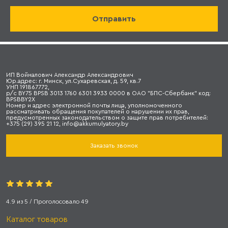
ИП Войналович Александр Александрович
Юр.адрес: г. Минск, ул.Сухаревская, д. 59, кв.7
УНП 191867772,
р/с BY75 BPSB 3013 1760 6301 3933 0000 в ОАО "БПС-Сбербанк" код:
BPSBBY2X
Номер и адрес электронной почты лица, уполномоченного
рассматривать обращения покупателей о нарушении их прав,
предусмотренных законодательством о защите прав потребителей:
+375 (29) 395 21 12, info@akkumulyatory.by
Заказать звонок
4.9
из
5
/ Проголосовало
49
Каталог товаров