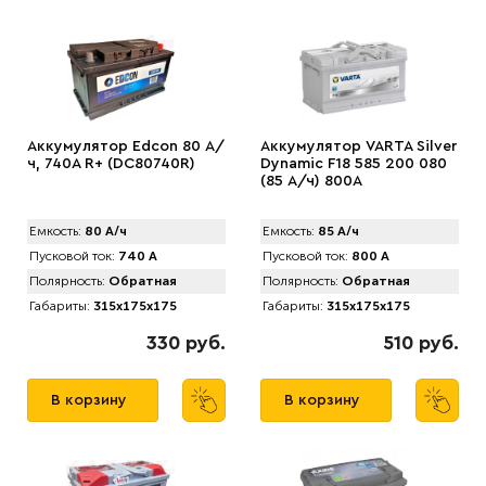
Аккумулятор Edcon 80 А/
Аккумулятор VARTA Silver
ч, 740A R+ (DC80740R)
Dynamic F18 585 200 080
(85 А/ч) 800А
Емкость:
80 А/ч
Емкость:
85 А/ч
Пусковой ток:
740 А
Пусковой ток:
800 А
Полярность:
Обратная
Полярность:
Обратная
Габариты:
315x175x175
Габариты:
315x175x175
330 руб.
510 руб.
В корзину
В корзину