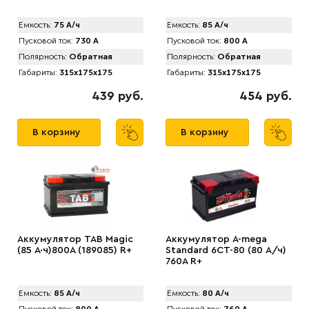
Емкость:
75 А/ч
Емкость:
85 А/ч
Пусковой ток:
730 А
Пусковой ток:
800 А
Полярность:
Обратная
Полярность:
Обратная
Габариты:
315x175x175
Габариты:
315x175x175
439 руб.
454 руб.
В корзину
В корзину
Аккумулятор TAB Magic
Аккумулятор A-mega
(85 А·ч)800А (189085) R+
Standard 6СТ-80 (80 А/ч)
760A R+
Емкость:
85 А/ч
Емкость:
80 А/ч