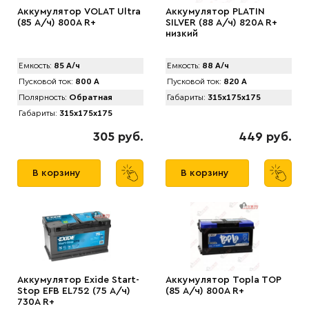
Аккумулятор VOLAT Ultra
Аккумулятор PLATIN
(85 А/ч) 800А R+
SILVER (88 А/ч) 820A R+
низкий
Емкость:
85 А/ч
Емкость:
88 А/ч
Пусковой ток:
800 А
Пусковой ток:
820 А
Полярность:
Обратная
Габариты:
315x175x175
Габариты:
315x175x175
305 руб.
449 руб.
В корзину
В корзину
Аккумулятор Exide Start-
Аккумулятор Topla TOP
Stop EFB EL752 (75 А/ч)
(85 А/ч) 800A R+
730A R+