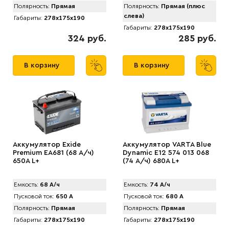
Полярность:
Прямая
Полярность:
Прямая (плюс
слева)
Габариты:
278x175x190
Габариты:
278x175x190
324 руб.
285 руб.
В корзину
В корзину
Аккумулятор Exide
Аккумулятор VARTA Blue
Premium EA681 (68 А/ч)
Dynamic E12 574 013 068
650A L+
(74 А/ч) 680А L+
Емкость:
68 А/ч
Емкость:
74 А/ч
Пусковой ток:
650 А
Пусковой ток:
680 А
Полярность:
Прямая
Полярность:
Прямая
Габариты:
278x175x190
Габариты:
278x175x190