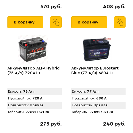
570 руб.
408 руб.
В корзину
В корзину
Аккумулятор АLFA Hybrid
Аккумулятор Eurostart
(75 А/ч) 720A L+
Blue (77 А/ч) 680А L+
Емкость:
75 А/ч
Емкость:
77 А/ч
Пусковой ток:
720 А
Пусковой ток:
680 А
Полярность:
Прямая
Полярность:
Прямая
Габариты:
278x175x190
Габариты:
278x175x190
275 руб.
240 руб.