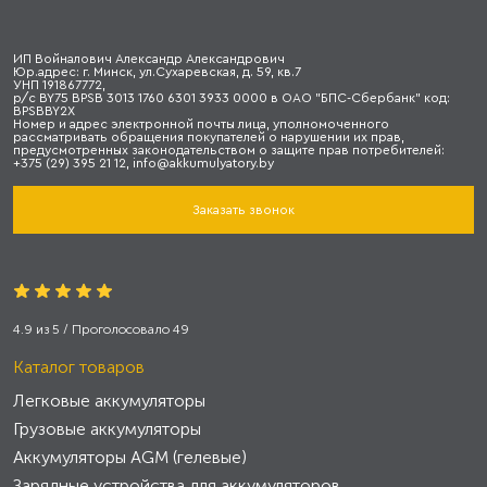
ИП Войналович Александр Александрович
Юр.адрес: г. Минск, ул.Сухаревская, д. 59, кв.7
УНП 191867772,
р/с BY75 BPSB 3013 1760 6301 3933 0000 в ОАО "БПС-Сбербанк" код:
BPSBBY2X
Номер и адрес электронной почты лица, уполномоченного
рассматривать обращения покупателей о нарушении их прав,
предусмотренных законодательством о защите прав потребителей:
+375 (29) 395 21 12, info@akkumulyatory.by
Заказать звонок
4.9
из
5
/ Проголосовало
49
Каталог товаров
Легковые аккумуляторы
Грузовые аккумуляторы
Аккумуляторы AGM (гелевые)
Зарядные устройства для аккумуляторов