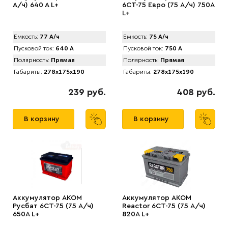
А/ч) 640 A L+
6CT-75 Евро (75 А/ч) 750А
L+
Емкость:
77 А/ч
Емкость:
75 А/ч
Пусковой ток:
640 А
Пусковой ток:
750 А
Полярность:
Прямая
Полярность:
Прямая
Габариты:
278x175x190
Габариты:
278x175x190
239 руб.
408 руб.
В корзину
В корзину
Аккумулятор AKOM
Аккумулятор AКОМ
Русбат 6СТ-75 (75 А/ч)
Reactor 6CT-75 (75 А/ч)
650A L+
820A L+