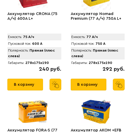
Аккумулятор CRONA (75
Аккумулятор Nomad
А/ч) 600A L+
Premium (77 А/ч) 750A L+
Емкость:
75 А/ч
Емкость:
77 А/ч
Пусковой ток:
600 А
Пусковой ток:
750 А
Полярность:
Прямая (плюс
Полярность:
Прямая (плюс
слева)
слева)
Габариты:
278x175x190
Габариты:
278x175x190
240 руб.
292 руб.
В корзину
В корзину
Аккумулятор FORA-S (77
Аккумулятор AKOM +EFB