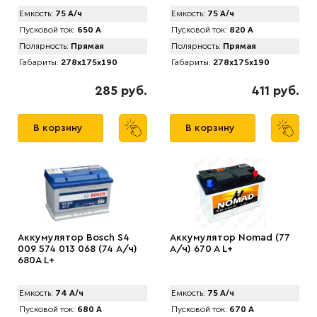
Емкость:
75 А/ч
Емкость:
75 А/ч
Пусковой ток:
650 А
Пусковой ток:
820 А
Полярность:
Прямая
Полярность:
Прямая
Габариты:
278x175x190
Габариты:
278x175x190
285 руб.
411 руб.
В корзину
В корзину
Аккумулятор Bosch S4
Аккумулятор Nomad (77
009 574 013 068 (74 А/ч)
А/ч) 670 A L+
680A L+
Емкость:
74 А/ч
Емкость:
75 А/ч
Пусковой ток:
680 А
Пусковой ток:
670 А