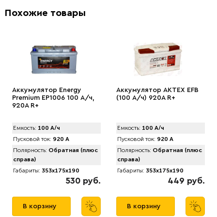
Похожие товары
Аккумулятор Energy
Аккумулятор АКТЕХ EFB
Premium EP1006 100 А/ч,
(100 А/ч) 920A R+
920A R+
Емкость:
100 А/ч
Емкость:
100 А/ч
Пусковой ток:
920 А
Пусковой ток:
920 А
Полярность:
Обратная (плюс
Полярность:
Обратная (плюс
справа)
справа)
Габариты:
353x175x190
Габариты:
353x175x190
530 руб.
449 руб.
В корзину
В корзину