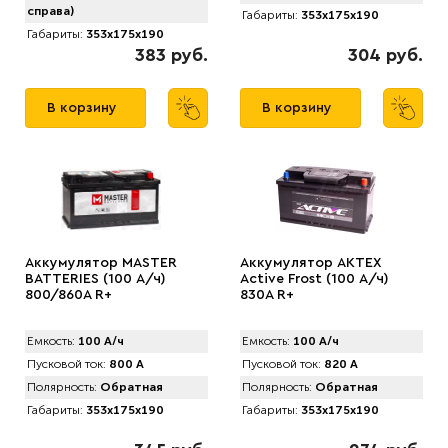
справа)
Габариты:
353x175x190
Габариты:
353x175x190
383 руб.
304 руб.
В корзину
В корзину
Аккумулятор MАSTER
Аккумулятор AКTEX
BATTERIES (100 А/ч)
Active Frost (100 А/ч)
800/860A R+
830A R+
Емкость:
100 А/ч
Емкость:
100 А/ч
Пусковой ток:
800 А
Пусковой ток:
820 А
Полярность:
Обратная
Полярность:
Обратная
Габариты:
353x175x190
Габариты:
353x175x190