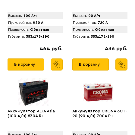
Емкость:
100 А/ч
Емкость:
90 А/ч
Пусковой ток:
980 А
Пусковой ток:
720 А
Полярность:
Обратная
Полярность:
Обратная
Габариты:
353x175x190
Габариты:
353x175x190
464 руб.
436 руб.
В корзину
В корзину
Аккумулятор АLFA Asia
Аккумулятор CRONA 6CT-
(100 А/ч) 830A R+
90 (90 А/ч) 700A R+
Емкость:
100 А/ч
Емкость:
90 А/ч