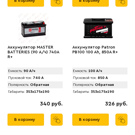
В корзину
В корзину
Аккумулятор MАSTER
Аккумулятор Patron
BATTERIES (90 А/ч) 740A
PB100 100 Ah, 850A R+
R+
Емкость:
90 А/ч
Емкость:
100 А/ч
Пусковой ток:
740 А
Пусковой ток:
850 А
Полярность:
Обратная
Полярность:
Обратная
Габариты:
353x175x190
Габариты:
353x175x190
340 руб.
326 руб.
В корзину
В корзину