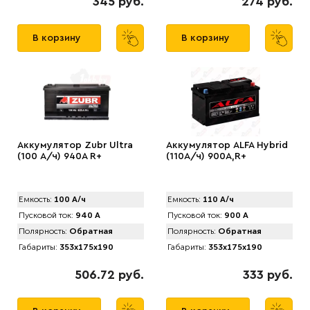
345 руб.
274 руб.
В корзину
В корзину
Аккумулятор Zubr Ultra
Аккумулятор ALFA Hybrid
(100 А/ч) 940А R+
(110А/ч) 900A,R+
Емкость:
100 А/ч
Емкость:
110 А/ч
Пусковой ток:
940 А
Пусковой ток:
900 А
Полярность:
Обратная
Полярность:
Обратная
Габариты:
353x175x190
Габариты:
353x175x190
506.72 руб.
333 руб.