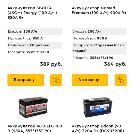
Аккумулятор SPARTA
Аккумулятор Nomad
(АKOM) Energy (100 А/ч)
Premium (100 А/ч) 900A R+
850A R+
Емкость:
100 А/ч
Емкость:
100 А/ч
Пусковой ток:
850 А
Пусковой ток:
900 А
Полярность:
Обратная
Полярность:
Обратная (плюс
справа)
Габариты:
353x175x190
Габариты:
353x175x190
389 руб.
364 руб.
В корзину
В корзину
Аккумулятор АLFA EFB 100
Аккумулятор Edcon (90
R (980A, 353*175*190)
А/ч) 720A R+ (DC90720R)