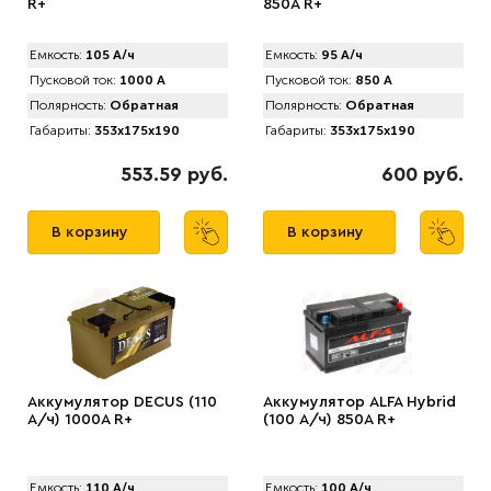
R+
850А R+
Емкость:
105 А/ч
Емкость:
95 А/ч
Пусковой ток:
1000 А
Пусковой ток:
850 А
Полярность:
Обратная
Полярность:
Обратная
Габариты:
353x175x190
Габариты:
353x175x190
553.59 руб.
600 руб.
В корзину
В корзину
Аккумулятор DECUS (110
Аккумулятор ALFA Hybrid
А/ч) 1000A R+
(100 А/ч) 850A R+
Емкость:
110 А/ч
Емкость:
100 А/ч