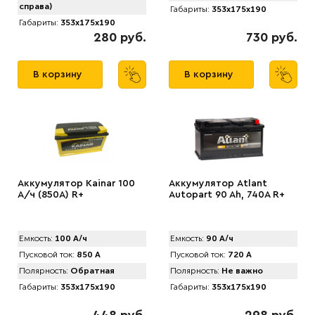
справа)
Габариты:
353x175x190
Габариты:
353x175x190
280 руб.
730 руб.
В корзину
В корзину
Аккумулятор Kainar 100
Аккумулятор Atlant
А/ч (850A) R+
Autopart 90 Ah, 740A R+
Емкость:
100 А/ч
Емкость:
90 А/ч
Пусковой ток:
850 А
Пусковой ток:
720 А
Полярность:
Обратная
Полярность:
Не важно
Габариты:
353x175x190
Габариты:
353x175x190