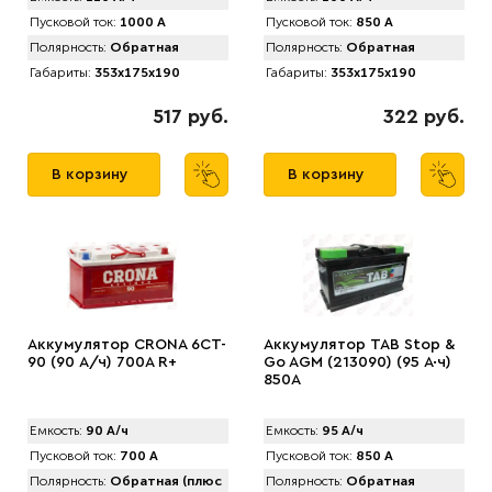
Пусковой ток:
1000 А
Пусковой ток:
850 А
Полярность:
Обратная
Полярность:
Обратная
Габариты:
353x175x190
Габариты:
353x175x190
517 руб.
322 руб.
В корзину
В корзину
Аккумулятор CRONA 6CT-
Аккумулятор TAB Stop &
90 (90 А/ч) 700A R+
Go AGM (213090) (95 А·ч)
850A
Емкость:
90 А/ч
Емкость:
95 А/ч
Пусковой ток:
700 А
Пусковой ток:
850 А
Полярность:
Обратная (плюс
Полярность:
Обратная