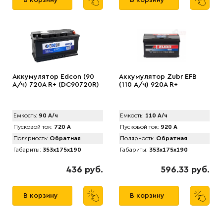
В корзину
В корзину
Аккумулятор Edcon (90
Аккумулятор Zubr EFB
А/ч) 720A R+ (DC90720R)
(110 А/ч) 920А R+
Емкость:
90 А/ч
Емкость:
110 А/ч
Пусковой ток:
720 А
Пусковой ток:
920 А
Полярность:
Обратная
Полярность:
Обратная
Габариты:
353x175x190
Габариты:
353x175x190
436 руб.
596.33 руб.
В корзину
В корзину