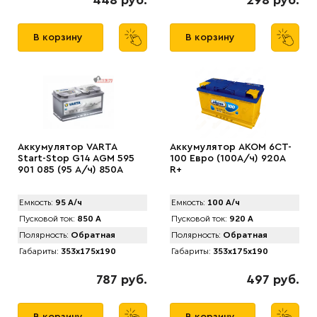
448 руб.
298 руб.
В корзину
В корзину
Аккумулятор VARTA
Аккумулятор AKOM 6CT-
Start-Stop G14 AGM 595
100 Евро (100А/ч) 920А
901 085 (95 А/ч) 850А
R+
Емкость:
95 А/ч
Емкость:
100 А/ч
Пусковой ток:
850 А
Пусковой ток:
920 А
Полярность:
Обратная
Полярность:
Обратная
Габариты:
353x175x190
Габариты:
353x175x190
787 руб.
497 руб.