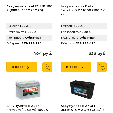
Аккумулятор АLFA EFB 100
Аккумулятор Deta
R (980A, 353*175*190)
Senator 3 DA1000 (100 А/
ч)
Емкость:
100 А/ч
Емкость:
100 А/ч
Пусковой ток:
980 А
Пусковой ток:
900 А
Полярность:
Обратная
Полярность:
Обратная
Габариты:
353x175x190
Габариты:
353x175x190
464 руб.
333 руб.
В корзину
В корзину
Аккумулятор Zubr
Аккумулятор AКОМ
Premium (105А/ч) 1000А
ULTIMATUM AGM (95 А/ч)