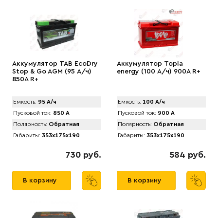
Аккумулятор TAB EcоDry
Аккумулятор Topla
Stop & Go AGM (95 А/ч)
energy (100 А/ч) 900А R+
850А R+
Емкость:
95 А/ч
Емкость:
100 А/ч
Пусковой ток:
850 А
Пусковой ток:
900 А
Полярность:
Обратная
Полярность:
Обратная
Габариты:
353x175x190
Габариты:
353x175x190
730 руб.
584 руб.
В корзину
В корзину