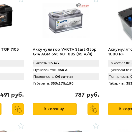
 TOP (105
Аккумулятор VARTA Start-Stop
Аккумулятор
G14 AGM 595 901 085 (95 А/ч)
1000 R+
850А
Емкость:
95 А/ч
Емкость:
100 
Пусковой ток:
850 А
Пусковой ток:
Полярность:
Обратная
Полярность:
О
Габариты:
353x175x190
Габариты:
353
491 руб.
787 руб.
В корзину
В кор