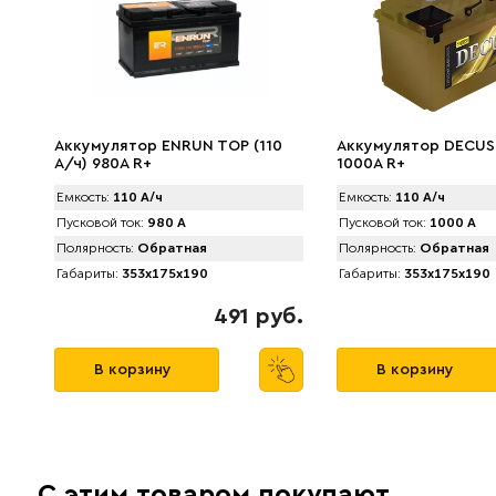
Аккумулятор ENRUN TOP (110
Аккумулятор DECUS 
А/ч) 980A R+
1000A R+
Емкость:
110 А/ч
Емкость:
110 А/ч
Пусковой ток:
980 А
Пусковой ток:
1000 А
Полярность:
Обратная
Полярность:
Обратная
Габариты:
353x175x190
Габариты:
353x175x190
491 руб.
В корзину
В корзину
С этим товаром покупают