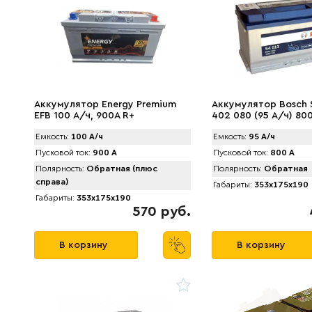
Аккумулятор Energy Premium
Аккумулятор Bosch 
EFB 100 А/ч, 900A R+
402 080 (95 А/ч) 80
Емкость:
100 А/ч
Емкость:
95 А/ч
Пусковой ток:
900 А
Пусковой ток:
800 А
Полярность:
Обратная (плюс
Полярность:
Обратная
справа)
Габариты:
353x175x190
Габариты:
353x175x190
570 руб.
В корзину
В корзину