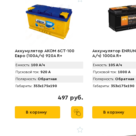
Аккумулятор AKOM 6CT-100
Аккумулятор ENRUN
Евро (100А/ч) 920А R+
А/ч) 1000A R+
Емкость:
100 А/ч
Емкость:
105 А/ч
Пусковой ток:
920 А
Пусковой ток:
1000 А
Полярность:
Обратная
Полярность:
Обратная
Габариты:
353x175x190
Габариты:
353x175x190
497 руб.
В корзину
В корзину