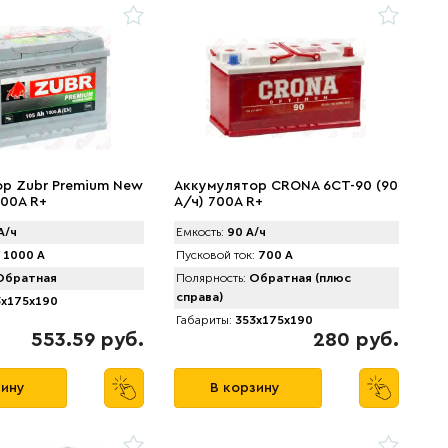
р Zubr Prеmium New
Аккумулятор CRONA 6CT-90 (90
000А R+
А/ч) 700A R+
А/ч
Емкость:
90 А/ч
1000 А
Пусковой ток:
700 А
братная
Полярность:
Обратная (плюс
справа)
x175x190
Габариты:
353x175x190
553.59 руб.
280 руб.
зину
В корзину