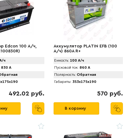
р Edcon 100 А/ч,
Аккумулятор PLАTIN EFB (100
C100830R)
А/ч) 860A R+
А/ч
Емкость:
100 А/ч
830 А
Пусковой ток:
860 А
братная
Полярность:
Обратная
x175x190
Габариты:
353x175x190
492.02 руб.
570 руб.
зину
В корзину