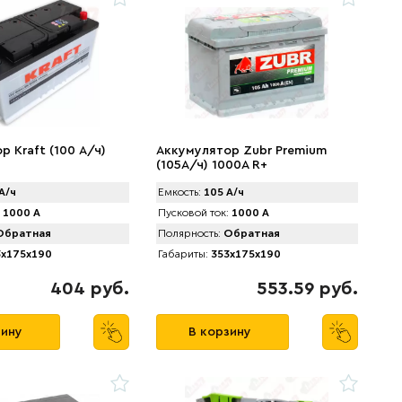
 Kraft (100 А/ч)
Аккумулятор Zubr Premium
(105А/ч) 1000А R+
А/ч
Емкость:
105 А/ч
1000 А
Пусковой ток:
1000 А
братная
Полярность:
Обратная
x175x190
Габариты:
353x175x190
404 руб.
553.59 руб.
зину
В корзину