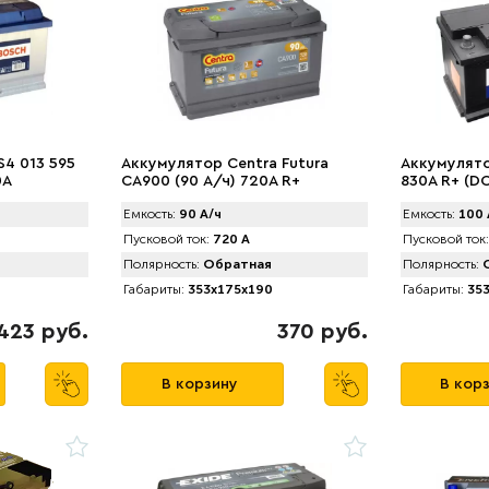
S4 013 595
Аккумулятор Centra Futura
Аккумулято
0A
CA900 (90 А/ч) 720А R+
830A R+ (D
Емкость:
90 А/ч
Емкость:
100 
Пусковой ток:
720 А
Пусковой ток:
Полярность:
Обратная
Полярность:
О
Габариты:
353x175x190
Габариты:
353
423 руб.
370 руб.
В корзину
В кор