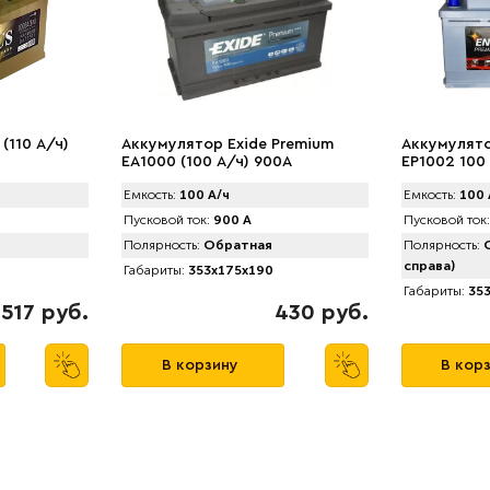
(110 А/ч)
Аккумулятор Exide Premium
Аккумулято
EA1000 (100 А/ч) 900A
EP1002 100 
Емкость:
100 А/ч
Емкость:
100 
Пусковой ток:
900 А
Пусковой ток:
Полярность:
Обратная
Полярность:
О
справа)
Габариты:
353x175x190
Габариты:
353
517 руб.
430 руб.
В корзину
В кор