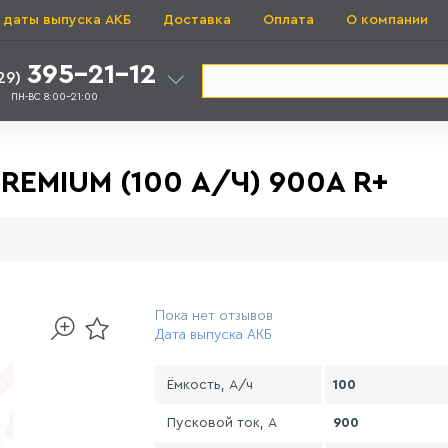
 даты выпуска АКБ
Доставка
Оплата
О компании
395-21-12
29)
ПН-ВС 8:00-21:00
EMIUM (100 А/Ч) 900A R+
Пока нет отзывов
Дата выпуска АКБ
Ёмкость, А/ч
100
Пусковой ток, А
900