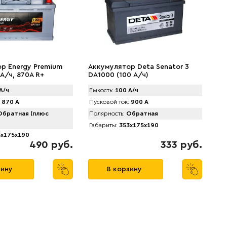
р Energy Premium
Аккумулятор Deta Senator 3
А/ч, 870A R+
DA1000 (100 А/ч)
А/ч
Емкость:
100 А/ч
870 А
Пусковой ток:
900 А
братная (плюс
Полярность:
Обратная
Габариты:
353x175x190
x175x190
490 руб.
333 руб.
зину
В корзину