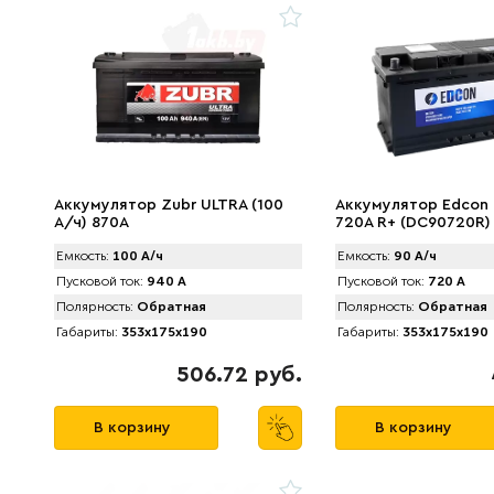
Аккумулятор Zubr ULTRA (100
Аккумулятор Edcon 
А/ч) 870А
720A R+ (DC90720R)
Емкость:
100 А/ч
Емкость:
90 А/ч
Пусковой ток:
940 А
Пусковой ток:
720 А
Полярность:
Обратная
Полярность:
Обратная
Габариты:
353x175x190
Габариты:
353x175x190
506.72 руб.
В корзину
В корзину