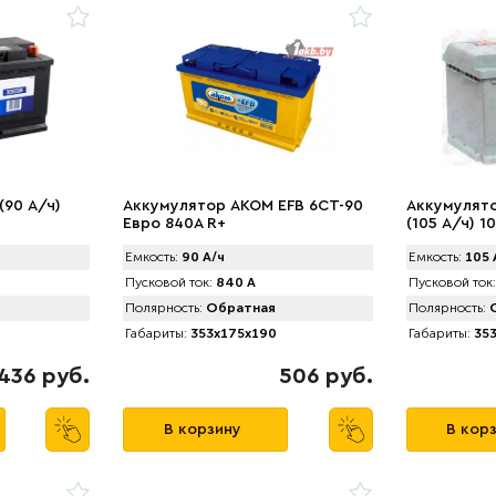
(90 А/ч)
Аккумулятор AKOM EFB 6CT-90
Аккумулято
Евро 840A R+
(105 А/ч) 1
Емкость:
90 А/ч
Емкость:
105 
Пусковой ток:
840 А
Пусковой ток:
Полярность:
Обратная
Полярность:
О
Габариты:
353x175x190
Габариты:
353
436 руб.
506 руб.
В корзину
В кор