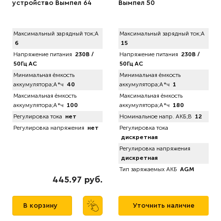
устройство Вымпел 64
Вымпел 50
Максимальный зарядный ток;А
Максимальный зарядный ток;А
6
15
Напряжение питания
230В /
Напряжение питания
230В /
50Гц AC
50Гц AC
Минимальная ёмкость
Минимальная ёмкость
аккумулятора;А*ч
40
аккумулятора;А*ч
1
Максимальная ёмкость
Максимальная ёмкость
аккумулятора;А*ч
100
аккумулятора;А*ч
180
Регулировка тока
нет
Номинальное напр. АКБ;В
12
Регулировка напряжения
нет
Регулировка тока
дискретная
Регулировка напряжения
дискретная
Тип заряжаемых АКБ
AGM
445.97 руб.
В корзину
Уточнить наличие