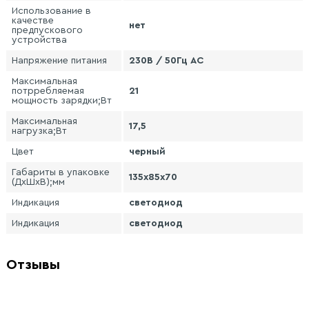
Использование в
качестве
нет
предпускового
устройства
Напряжение питания
230В / 50Гц AC
Максимальная
потрребляемая
21
мощность зарядки;Вт
Максимальная
17,5
нагрузка;Вт
Цвет
черный
Габариты в упаковке
135х85х70
(ДхШхВ);мм
Индикация
светодиод
Индикация
светодиод
Отзывы