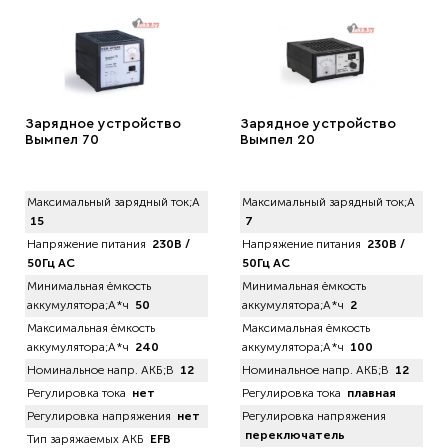
Зарядное устройство
Зарядное устройство
Вымпел 70
Вымпел 20
Максимальный зарядный ток;А
Максимальный зарядный ток;А
15
7
Напряжение питания
230В /
Напряжение питания
230В /
50Гц AC
50Гц AC
Минимальная ёмкость
Минимальная ёмкость
аккумулятора;А*ч
50
аккумулятора;А*ч
2
Максимальная ёмкость
Максимальная ёмкость
аккумулятора;А*ч
240
аккумулятора;А*ч
100
Номинальное напр. АКБ;В
12
Номинальное напр. АКБ;В
12
Регулировка тока
нет
Регулировка тока
плавная
Регулировка напряжения
нет
Регулировка напряжения
переключатель
Тип заряжаемых АКБ
EFB