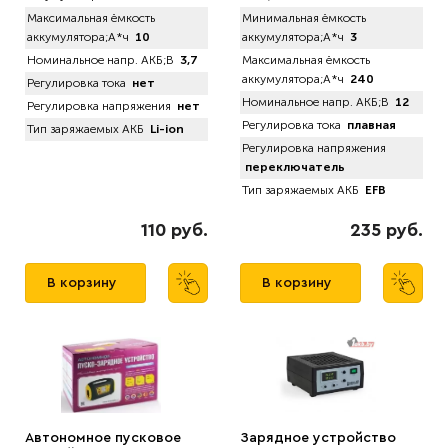
Максимальная ёмкость
Минимальная ёмкость
аккумулятора;А*ч
10
аккумулятора;А*ч
3
Номинальное напр. АКБ;В
3,7
Максимальная ёмкость
аккумулятора;А*ч
240
Регулировка тока
нет
Номинальное напр. АКБ;В
12
Регулировка напряжения
нет
Регулировка тока
плавная
Тип заряжаемых АКБ
Li-ion
Регулировка напряжения
переключатель
Тип заряжаемых АКБ
EFB
110 руб.
235 руб.
В корзину
В корзину
Автономное пусковое
Зарядное устройство