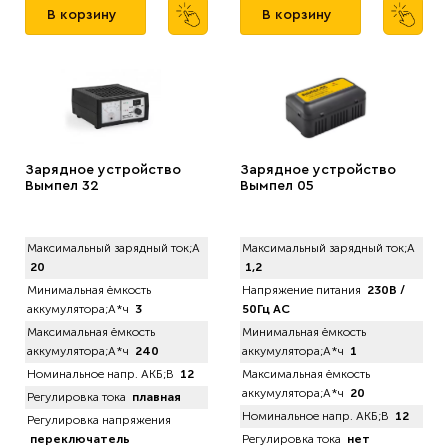
В корзину
В корзину
Зарядное устройство
Зарядное устройство
Вымпел 32
Вымпел 05
Максимальный зарядный ток;А
Максимальный зарядный ток;А
20
1,2
Минимальная ёмкость
Напряжение питания
230В /
аккумулятора;А*ч
3
50Гц AC
Максимальная ёмкость
Минимальная ёмкость
аккумулятора;А*ч
240
аккумулятора;А*ч
1
Номинальное напр. АКБ;В
12
Максимальная ёмкость
аккумулятора;А*ч
20
Регулировка тока
плавная
Номинальное напр. АКБ;В
12
Регулировка напряжения
переключатель
Регулировка тока
нет