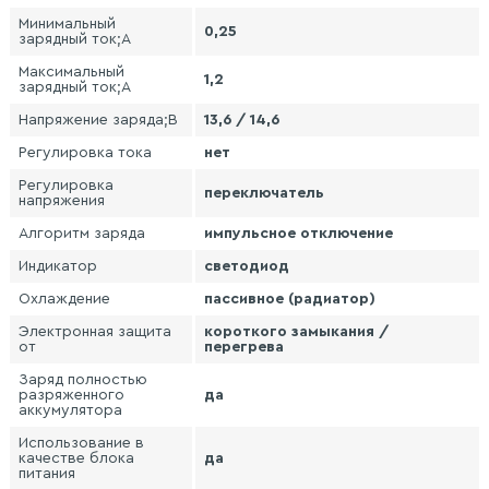
Минимальный
0,25
зарядный ток;А
Максимальный
1,2
зарядный ток;А
Напряжение заряда;В
13,6 / 14,6
Регулировка тока
нет
Регулировка
переключатель
напряжения
Алгоритм заряда
импульсное отключение
Индикатор
светодиод
Охлаждение
пассивное (радиатор)
Электронная защита
короткого замыкания /
от
перегрева
Заряд полностью
разряженного
да
аккумулятора
Использование в
качестве блока
да
питания