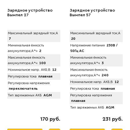
Зарядное устройство
Зарядное устройство
Вымпел 27
Вымпел 57
Максимальный зарядный ток;А
Максимальный зарядный ток;А
7
20
Минимальная ёмкость
Напряжение питания
230В /
аккумулятора;А*ч
2
50Гц AC
Максимальная ёмкость
Минимальная ёмкость
аккумулятора;А*ч
100
аккумулятора;А*ч
3
Номинальное напр. АКБ;В
12
Максимальная ёмкость
аккумулятора;А*ч
240
Регулировка тока
плавная
Номинальное напр. АКБ;В
12
Регулировка напряжения
переключатель
Регулировка тока
плавная
Тип заряжаемых АКБ
AGM
Регулировка напряжения
плавная
Тип заряжаемых АКБ
AGM
170 руб.
231 руб.