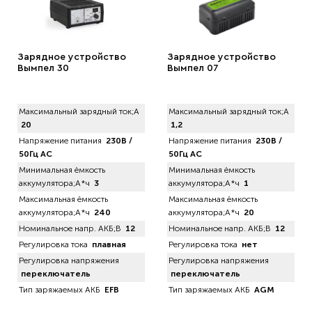
Зарядное устройство
Зарядное устройство
Вымпел 30
Вымпел 07
Максимальный зарядный ток;А
Максимальный зарядный ток;А
20
1,2
Напряжение питания
230В /
Напряжение питания
230В /
50Гц AC
50Гц AC
Минимальная ёмкость
Минимальная ёмкость
аккумулятора;А*ч
3
аккумулятора;А*ч
1
Максимальная ёмкость
Максимальная ёмкость
аккумулятора;А*ч
240
аккумулятора;А*ч
20
Номинальное напр. АКБ;В
12
Номинальное напр. АКБ;В
12
Регулировка тока
плавная
Регулировка тока
нет
Регулировка напряжения
Регулировка напряжения
переключатель
переключатель
Тип заряжаемых АКБ
EFB
Тип заряжаемых АКБ
AGM