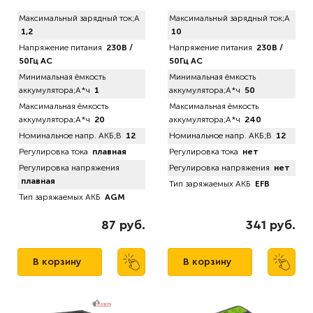
Максимальный зарядный ток;А
Максимальный зарядный ток;А
1,2
10
Напряжение питания
230В /
Напряжение питания
230В /
50Гц AC
50Гц AC
Минимальная ёмкость
Минимальная ёмкость
аккумулятора;А*ч
1
аккумулятора;А*ч
50
Максимальная ёмкость
Максимальная ёмкость
аккумулятора;А*ч
20
аккумулятора;А*ч
240
Номинальное напр. АКБ;В
12
Номинальное напр. АКБ;В
12
Регулировка тока
плавная
Регулировка тока
нет
Регулировка напряжения
Регулировка напряжения
нет
плавная
Тип заряжаемых АКБ
EFB
Тип заряжаемых АКБ
AGM
87 руб.
341 руб.
В корзину
В корзину