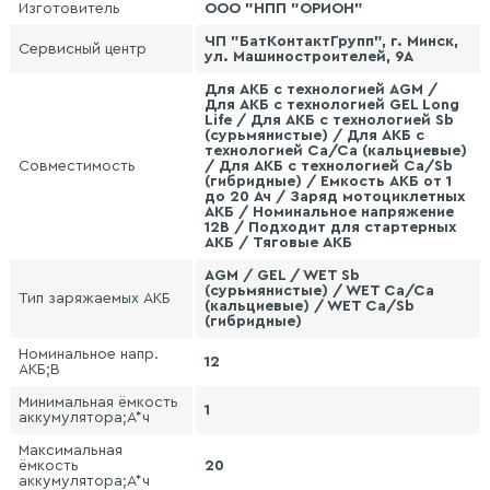
Изготовитель
ООО "НПП "ОРИОН"
ЧП "БатКонтактГрупп", г. Минск,
Сервисный центр
ул. Машиностроителей, 9А
Для АКБ с технологией AGM /
Для АКБ с технологией GEL Long
Life / Для АКБ с технологией Sb
(сурьмянистые) / Для АКБ с
технологией Сa/Ca (кальциевые)
Совместимость
/ Для АКБ с технологией Сa/Sb
(гибридные) / Емкость АКБ от 1
до 20 Ач / Заряд мотоциклетных
АКБ / Номинальное напряжение
12В / Подходит для стартерных
АКБ / Тяговые АКБ
AGM / GEL / WET Sb
(сурьмянистые) / WET Сa/Ca
Тип заряжаемых АКБ
(кальциевые) / WET Сa/Sb
(гибридные)
Номинальное напр.
12
АКБ;В
Минимальная ёмкость
1
аккумулятора;А*ч
Максимальная
ёмкость
20
аккумулятора;А*ч