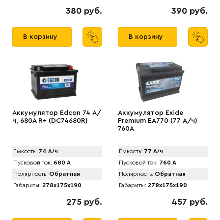
380 руб.
390 руб.
В корзину
В корзину
Аккумулятор Edcon 74 А/
Аккумулятор Exide
ч, 680A R+ (DC74680R)
Premium EA770 (77 А/ч)
760A
Емкость:
74 А/ч
Емкость:
77 А/ч
Пусковой ток:
680 А
Пусковой ток:
760 А
Полярность:
Обратная
Полярность:
Обратная
Габариты:
278x175x190
Габариты:
278x175x190
275 руб.
457 руб.