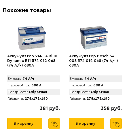
Похожие товары
Аккумулятор VARTA Blue
Аккумулятор Bosch S4
Dynamic E11 574 012 068
008 574 012 068 (74 А/ч)
(74 А/ч) 680А
680A
Емкость:
74 А/ч
Емкость:
74 А/ч
Пусковой ток:
680 А
Пусковой ток:
680 А
Полярность:
Обратная
Полярность:
Обратная
Габариты:
278x175x190
Габариты:
278x175x190
381 руб.
358 руб.
В корзину
В корзину