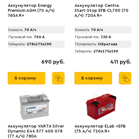
Аккумулятор Energy
Аккумулятор Centra
Premium AGM (70 А/ч)
Start-Stop EFB CL700 (70
760A R+
А/ч) 720A R+
Емкость:
70 А/ч
Емкость:
70 А/ч
Пусковой ток:
760 А
Пусковой ток:
720 А
Габариты:
278x175x190
Полярность:
Обратная
Габариты:
278x175x190
690 руб.
411 руб.
В корзину
В корзину
Аккумулятор VARTA Silver
Аккумулятор ELab +EFB
Dynamic E44 577 400 078
(75 А/ч) 720A R+
(77 А/ч) 780А