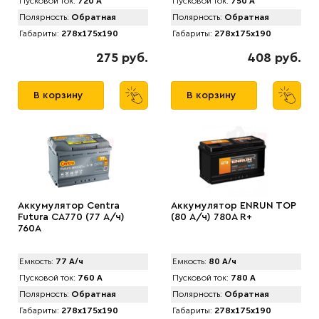
Пусковой ток:
720 А
Пусковой ток:
750 А
Полярность:
Обратная
Полярность:
Обратная
Габариты:
278x175x190
Габариты:
278x175x190
275 руб.
408 руб.
В корзину
В корзину
Аккумулятор Centra
Аккумулятор ENRUN TOP
Futura CA770 (77 А/ч)
(80 А/ч) 780A R+
760A
Емкость:
77 А/ч
Емкость:
80 А/ч
Пусковой ток:
760 А
Пусковой ток:
780 А
Полярность:
Обратная
Полярность:
Обратная
Габариты:
278x175x190
Габариты:
278x175x190