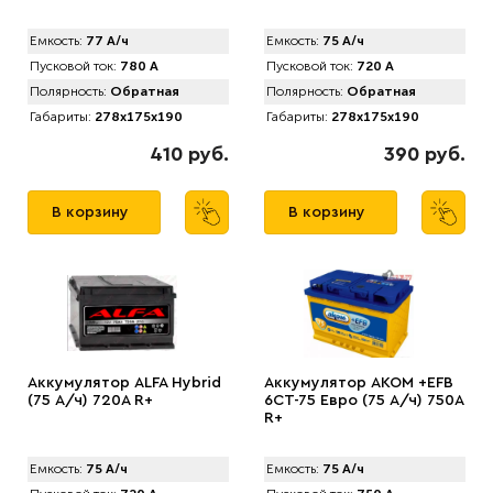
Емкость:
77 А/ч
Емкость:
75 А/ч
Пусковой ток:
780 А
Пусковой ток:
720 А
Полярность:
Обратная
Полярность:
Обратная
Габариты:
278x175x190
Габариты:
278x175x190
410 руб.
390 руб.
В корзину
В корзину
Аккумулятор ALFA Hybrid
Аккумулятор AКОМ +EFB
(75 А/ч) 720A R+
6CT-75 Евро (75 А/ч) 750А
R+
Емкость:
75 А/ч
Емкость:
75 А/ч