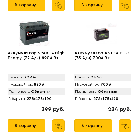
В корзину
В корзину
Аккумулятор SPАRTA High
Аккумулятор AKTEX ECO
Energy (77 А/ч) 820A R+
(75 А/ч) 700A R+
Емкость:
77 А/ч
Емкость:
75 А/ч
Пусковой ток:
820 А
Пусковой ток:
700 А
Полярность:
Обратная
Полярность:
Обратная
Габариты:
278x175x190
Габариты:
278x175x190
399 руб.
234 руб.
В корзину
В корзину