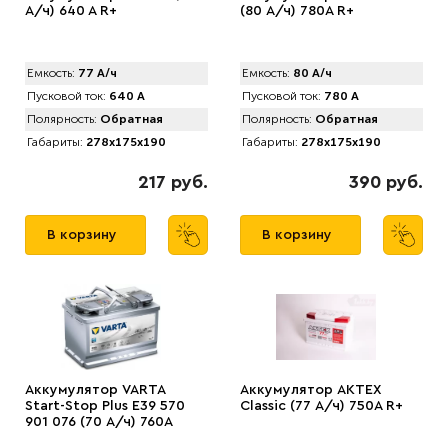
А/ч) 640 A R+
(80 А/ч) 780A R+
Емкость:
77 А/ч
Емкость:
80 А/ч
Пусковой ток:
640 А
Пусковой ток:
780 А
Полярность:
Обратная
Полярность:
Обратная
Габариты:
278x175x190
Габариты:
278x175x190
217 руб.
390 руб.
В корзину
В корзину
Аккумулятор VARTA
Аккумулятор АКТЕХ
Start-Stop Plus E39 570
Classic (77 А/ч) 750A R+
901 076 (70 А/ч) 760А