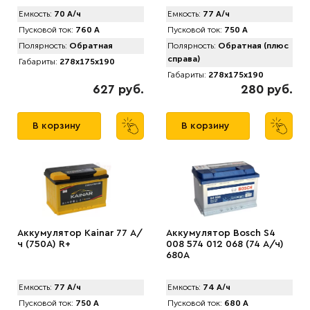
Емкость:
70 А/ч
Емкость:
77 А/ч
Пусковой ток:
760 А
Пусковой ток:
750 А
Полярность:
Обратная
Полярность:
Обратная (плюс
справа)
Габариты:
278x175x190
Габариты:
278x175x190
627 руб.
280 руб.
В корзину
В корзину
Аккумулятор Kainar 77 А/
Аккумулятор Bosch S4
ч (750A) R+
008 574 012 068 (74 А/ч)
680A
Емкость:
77 А/ч
Емкость:
74 А/ч
Пусковой ток:
750 А
Пусковой ток:
680 А