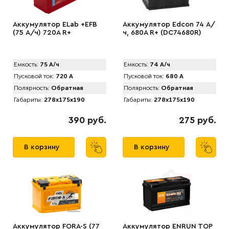
Аккумулятор ELab +EFB
Аккумулятор Edcon 74 А/
(75 А/ч) 720A R+
ч, 680A R+ (DC74680R)
Емкость:
75 А/ч
Емкость:
74 А/ч
Пусковой ток:
720 А
Пусковой ток:
680 А
Полярность:
Обратная
Полярность:
Обратная
Габариты:
278x175x190
Габариты:
278x175x190
390 руб.
275 руб.
В корзину
В корзину
Аккумулятор FORA-S (77
Аккумулятор ENRUN TOP