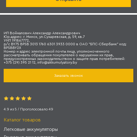
ИП Войналович Александр Александрович
Юр.адрес: г. Минск, ул.Сухаревская, д. 59, кв.7
УНП 191867772,
р/с BY75 BPSB 3013 1760 6301 3933 0000 в ОАО "БПС-Сбербанк" код:
BPSBBY2X
Номер и адрес электронной почты лица, уполномоченного
рассматривать обращения покупателей о нарушении их прав,
предусмотренных законодательством о защите прав потребителей:
+375 (29) 395 21 12, info@akkumulyatory.by
Заказать звонок
4.9
из
5
/ Проголосовало
49
Каталог товаров
Легковые аккумуляторы