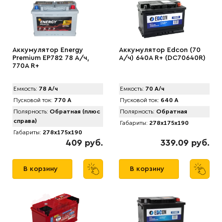
Аккумулятор Energy
Аккумулятор Edcon (70
Premium EP782 78 А/ч,
А/ч) 640A R+ (DC70640R)
770A R+
Емкость:
78 А/ч
Емкость:
70 А/ч
Пусковой ток:
770 А
Пусковой ток:
640 А
Полярность:
Обратная (плюс
Полярность:
Обратная
справа)
Габариты:
278x175x190
Габариты:
278x175x190
409 руб.
339.09 руб.
В корзину
В корзину