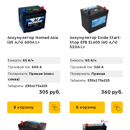
Аккумулятор Nomad Asia
Аккумулятор Exide Start-
(65 А/ч) 600A L+
Stop EFB EL605 (60 А/ч)
520A L+
Емкость:
65 А/ч
Емкость:
60 А/ч
Пусковой ток:
600 А
Пусковой ток:
520 А
Полярность:
Прямая (плюс
Полярность:
Прямая
слева)
Габариты:
230x175x225
Габариты:
230x175x225
305 руб.
360 руб.
В корзину
В корзину