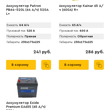
Аккумулятор Patron
Аккумулятор Kainar 65 А/
PB64-520L (64 А/ч) 520A
ч (600A) R+
L+
Емкость:
64 А/ч
Емкость:
65 А/ч
Пусковой ток:
520 А
Пусковой ток:
600 А
Полярность:
Прямая
Полярность:
Обратная
Габариты:
230x175x225
Габариты:
230x175x225
241 руб.
286 руб.
В корзину
В корзину
Аккумулятор Exide
Premium EA655 (65 А/ч)