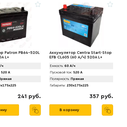
р Patron PB64-520L
Аккумулятор Centra Start-Stop
0A L+
EFB CL605 (60 А/ч) 520A L+
/ч
Емкость:
60 А/ч
520 А
Пусковой ток:
520 А
рямая
Полярность:
Прямая
x175x225
Габариты:
230x175x225
241 руб.
357 руб.
зину
В корзину