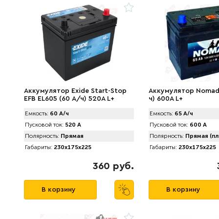
Аккумулятор Exide Start-Stop
Аккумулятор Nomad 
EFB EL605 (60 А/ч) 520A L+
ч) 600A L+
Емкость:
60 А/ч
Емкость:
65 А/ч
Пусковой ток:
520 А
Пусковой ток:
600 А
Полярность:
Прямая
Полярность:
Прямая (пл
Габариты:
230x175x225
Габариты:
230x175x225
360 руб.
В корзину
В корзину