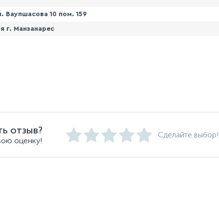
. Ваупшасова 10 пом. 159
я г. Манзанарес
ть отзыв?
Сделайте выбор!
вою оценку!