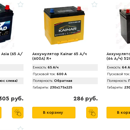
Asia (65 А/
Аккумулятор Kainar 65 А/ч
Аккумулято
(600A) R+
(64 А/ч) 52
Емкость:
65 А/ч
Емкость:
64 А
Пусковой ток:
600 А
Пусковой ток:
юс слева)
Полярность:
Обратная
Полярность:
П
Габариты:
230x175x225
Габариты:
230
305 руб.
286 руб.
В корзину
В кор