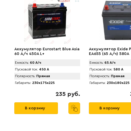
Аккумулятор Eurostart Blue Asia
Аккумулятор Exide 
60 А/ч 450A L+
EA655 (65 А/ч) 580A
Емкость:
60 А/ч
Емкость:
65 А/ч
Пусковой ток:
450 А
Пусковой ток:
580 А
Полярность:
Прямая
Полярность:
Прямая
Габариты:
230x175x225
Габариты:
230x180x225
235 руб.
В корзину
В корзину