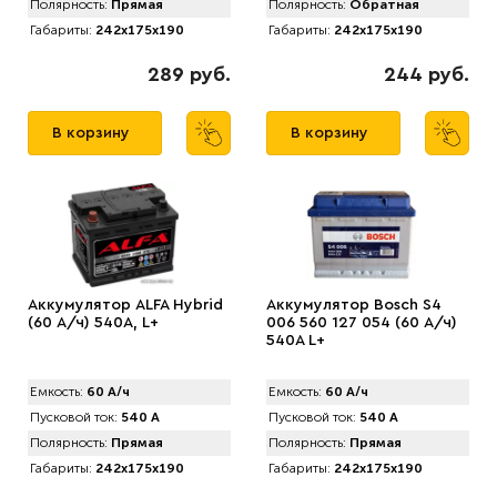
Полярность:
Прямая
Полярность:
Обратная
Габариты:
242x175x190
Габариты:
242x175x190
289 руб.
244 руб.
В корзину
В корзину
Аккумулятор ALFA Hybrid
Аккумулятор Bosch S4
(60 А/ч) 540A, L+
006 560 127 054 (60 А/ч)
540A L+
Емкость:
60 А/ч
Емкость:
60 А/ч
Пусковой ток:
540 А
Пусковой ток:
540 А
Полярность:
Прямая
Полярность:
Прямая
Габариты:
242x175x190
Габариты:
242x175x190