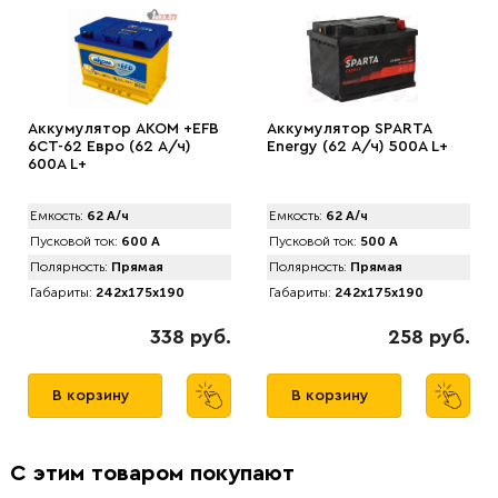
Аккумулятор AKOM +EFB
Аккумулятор SPАRTA
6CT-62 Евро (62 А/ч)
Energy (62 А/ч) 500A L+
600А L+
Емкость:
62 А/ч
Емкость:
62 А/ч
Пусковой ток:
600 А
Пусковой ток:
500 А
Полярность:
Прямая
Полярность:
Прямая
Габариты:
242x175x190
Габариты:
242x175x190
338 руб.
258 руб.
В корзину
В корзину
С этим товаром покупают