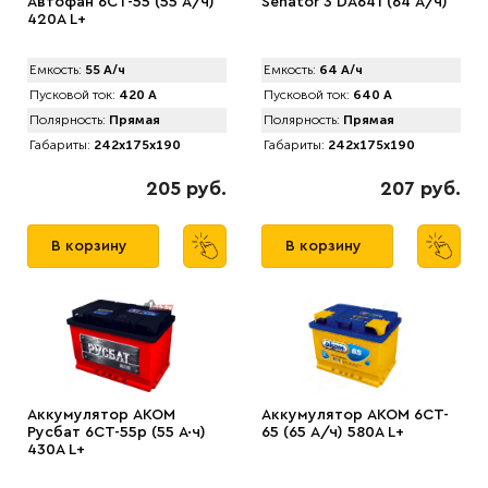
Автофан 6CT-55 (55 А/ч)
Senator 3 DA641 (64 А/ч)
420А L+
Емкость:
55 А/ч
Емкость:
64 А/ч
Пусковой ток:
420 А
Пусковой ток:
640 А
Полярность:
Прямая
Полярность:
Прямая
Габариты:
242x175x190
Габариты:
242x175x190
205 руб.
207 руб.
В корзину
В корзину
Аккумулятор AKOM
Аккумулятор AKOM 6CT-
Русбат 6СТ-55р (55 А·ч)
65 (65 А/ч) 580А L+
430A L+