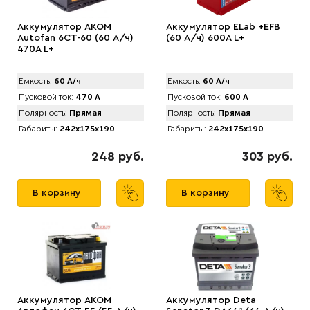
Аккумулятор AKOM
Аккумулятор ELab +EFB
Autofan 6СТ-60 (60 А/ч)
(60 А/ч) 600A L+
470А L+
Емкость:
60 А/ч
Емкость:
60 А/ч
Пусковой ток:
470 А
Пусковой ток:
600 А
Полярность:
Прямая
Полярность:
Прямая
Габариты:
242x175x190
Габариты:
242x175x190
248 руб.
303 руб.
В корзину
В корзину
Аккумулятор AKOM
Аккумулятор Deta