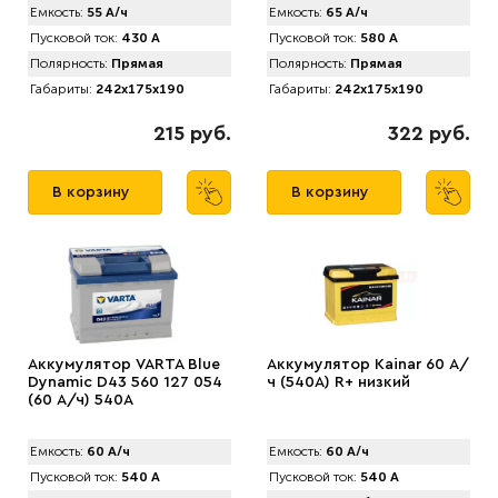
Емкость:
55 А/ч
Емкость:
65 А/ч
Пусковой ток:
430 А
Пусковой ток:
580 А
Полярность:
Прямая
Полярность:
Прямая
Габариты:
242x175x190
Габариты:
242x175x190
215 руб.
322 руб.
В корзину
В корзину
Аккумулятор VARTA Blue
Аккумулятор Kainar 60 А/
Dynamic D43 560 127 054
ч (540A) R+ низкий
(60 А/ч) 540А
Емкость:
60 А/ч
Емкость:
60 А/ч
Пусковой ток:
540 А
Пусковой ток:
540 А