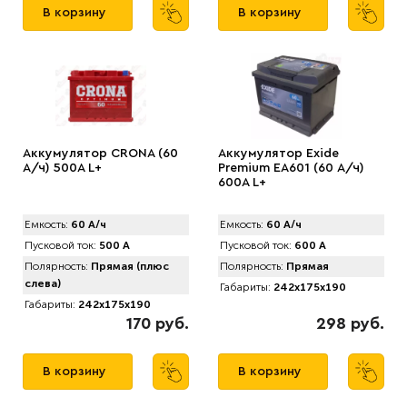
В корзину
В корзину
Аккумулятор CRONA (60
Аккумулятор Exide
А/ч) 500A L+
Premium EA601 (60 А/ч)
600A L+
Емкость:
60 А/ч
Емкость:
60 А/ч
Пусковой ток:
500 А
Пусковой ток:
600 А
Полярность:
Прямая (плюс
Полярность:
Прямая
слева)
Габариты:
242x175x190
Габариты:
242x175x190
170 руб.
298 руб.
В корзину
В корзину