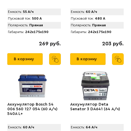
Емкость:
55 А/ч
Емкость:
60 А/ч
Пусковой ток:
500 А
Пусковой ток:
480 А
Полярность:
Прямая
Полярность:
Прямая
Габариты:
242x175x190
Габариты:
242x175x190
269 руб.
203 руб.
В корзину
В корзину
Аккумулятор Bosch S4
Аккумулятор Deta
006 560 127 054 (60 А/ч)
Senator 3 DA641 (64 А/ч)
540A L+
Емкость:
60 А/ч
Емкость:
64 А/ч