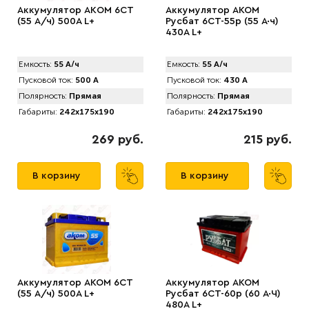
Аккумулятор AКOM 6CT
Аккумулятор AKOM
(55 А/ч) 500А L+
Русбат 6СТ-55р (55 А·ч)
430A L+
Емкость:
55 А/ч
Емкость:
55 А/ч
Пусковой ток:
500 А
Пусковой ток:
430 А
Полярность:
Прямая
Полярность:
Прямая
Габариты:
242x175x190
Габариты:
242x175x190
269 руб.
215 руб.
В корзину
В корзину
Аккумулятор AКОМ 6CT
Аккумулятор AКОМ
(55 А/ч) 500А L+
Русбат 6СТ-60р (60 А·Ч)
480A L+