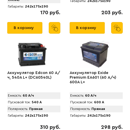
Габариты:
242x175x190
Габариты:
242x175x190
170 руб.
203 руб.
В корзину
В корзину
Аккумулятор Edcon 60 А/
Аккумулятор Exide
ч, 540A L+ (DC60540L)
Premium EA601 (60 А/ч)
600A L+
Емкость:
60 А/ч
Емкость:
60 А/ч
Пусковой ток:
540 А
Пусковой ток:
600 А
Полярность:
Прямая
Полярность:
Прямая
Габариты:
242x175x190
Габариты:
242x175x190
310 руб.
298 руб.