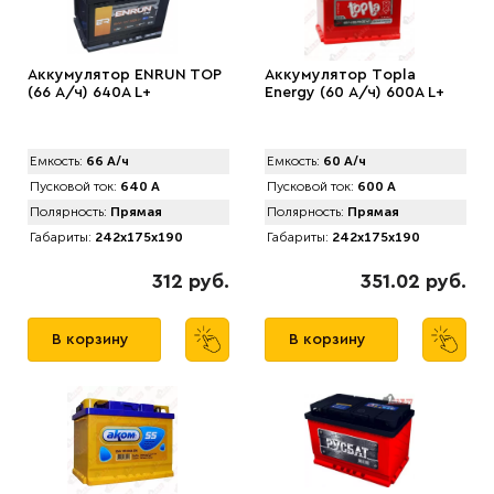
Аккумулятор ENRUN TOP
Аккумулятор Tоpla
(66 А/ч) 640A L+
Energy (60 А/ч) 600A L+
Емкость:
66 А/ч
Емкость:
60 А/ч
Пусковой ток:
640 А
Пусковой ток:
600 А
Полярность:
Прямая
Полярность:
Прямая
Габариты:
242x175x190
Габариты:
242x175x190
312 руб.
351.02 руб.
В корзину
В корзину