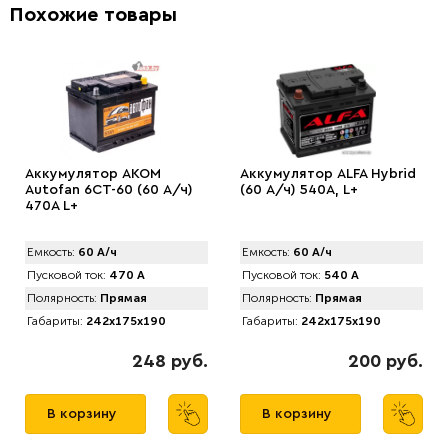
Похожие товары
Аккумулятор AKOM
Аккумулятор ALFA Hybrid
Autofan 6СТ-60 (60 А/ч)
(60 А/ч) 540A, L+
470А L+
Емкость:
60 А/ч
Емкость:
60 А/ч
Пусковой ток:
470 А
Пусковой ток:
540 А
Полярность:
Прямая
Полярность:
Прямая
Габариты:
242x175x190
Габариты:
242x175x190
248 руб.
200 руб.
В корзину
В корзину