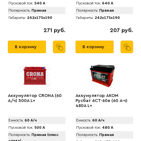
Пусковой ток:
540 А
Пусковой ток:
640 А
Полярность:
Прямая
Полярность:
Прямая
Габариты:
242x175x190
Габариты:
242x175x190
271 руб.
207 руб.
В корзину
В корзину
Аккумулятор CRONA (60
Аккумулятор AKOM
А/ч) 500A L+
Русбат 6СТ-60е (60 А·ч)
480A L+
Емкость:
60 А/ч
Емкость:
60 А/ч
Пусковой ток:
500 А
Пусковой ток:
480 А
Полярность:
Прямая (плюс
Полярность:
Прямая
слева)