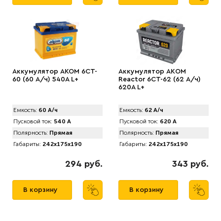
Аккумулятор AKOM 6CT-
Аккумулятор AКOM
60 (60 А/ч) 540А L+
Reactor 6CT-62 (62 А/ч)
620A L+
Емкость:
60 А/ч
Емкость:
62 А/ч
Пусковой ток:
540 А
Пусковой ток:
620 А
Полярность:
Прямая
Полярность:
Прямая
Габариты:
242x175x190
Габариты:
242x175x190
294 руб.
343 руб.
В корзину
В корзину