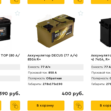
 TOP (80 А/
Аккумулятор DECUS (77 А/ч)
Аккумулято
850A R+
ч) 740A, R+
Емкость:
77 А/ч
Емкость:
77 А
Пусковой ток:
850 А
Пусковой ток:
Полярность:
Обратная
Полярность:
О
Габариты:
278x175x190
Габариты:
278
390 руб.
400 руб.
В корзину
В кор