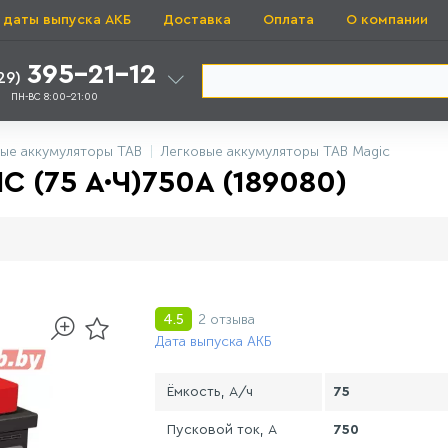
 даты выпуска АКБ
Доставка
Оплата
О компании
395-21-12
29)
ПН-ВС 8:00-21:00
ые аккумуляторы TAB
Легковые аккумуляторы TAB Magic
 (75 А·Ч)750А (189080)
2 отзыва
4.5
Дата выпуска АКБ
Ёмкость, А/ч
75
Пусковой ток, А
750