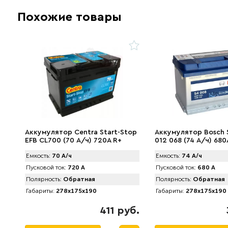
Похожие товары
Аккумулятор Centra Start-Stop
Аккумулятор Bosch 
EFB CL700 (70 А/ч) 720A R+
012 068 (74 А/ч) 680
Емкость:
70 А/ч
Емкость:
74 А/ч
Пусковой ток:
720 А
Пусковой ток:
680 А
Полярность:
Обратная
Полярность:
Обратная
Габариты:
278x175x190
Габариты:
278x175x190
411 руб.