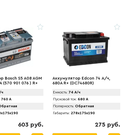
р Bosch S5 A08 AGM
Аккумулятор Edcon 74 А/ч,
А (570 901 076 ) R+
680A R+ (DC74680R)
/ч
Емкость:
74 А/ч
760 А
Пусковой ток:
680 А
братная
Полярность:
Обратная
x175x190
Габариты:
278x175x190
603 руб.
275 руб.