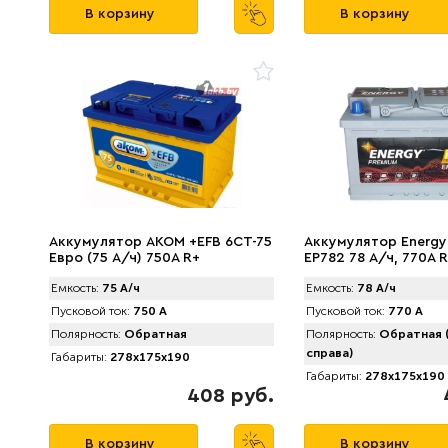
В корзину
В корзину
Аккумулятор AКОМ +EFB 6CT-75
Аккумулятор Energy
Евро (75 А/ч) 750А R+
EP782 78 А/ч, 770A 
Емкость:
75 А/ч
Емкость:
78 А/ч
Пусковой ток:
750 А
Пусковой ток:
770 А
Полярность:
Обратная
Полярность:
Обратная 
справа)
Габариты:
278x175x190
Габариты:
278x175x190
408 руб.
В корзину
В корзину