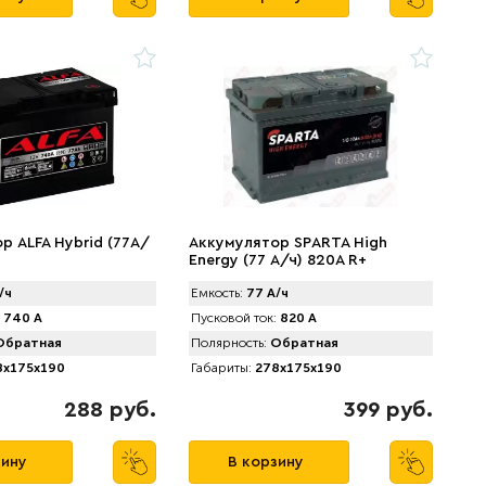
р ALFA Hybrid (77А/
Аккумулятор SPАRTA High
Energy (77 А/ч) 820A R+
/ч
Емкость:
77 А/ч
740 А
Пусковой ток:
820 А
братная
Полярность:
Обратная
x175x190
Габариты:
278x175x190
288 руб.
399 руб.
зину
В корзину