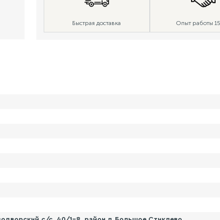
Быстрая доставка
Опыт работы 15
одворский с/с, 40/1-8, район д.Большое Стиклево.