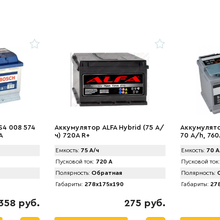
S4 008 574
Аккумулятор ALFA Hybrid (75 А/
Аккумулято
A
ч) 720A R+
70 А/h, 760
Емкость:
75 А/ч
Емкость:
70 А
Пусковой ток:
720 А
Пусковой ток:
Полярность:
Обратная
Полярность:
О
Габариты:
278x175x190
Габариты:
278
358 руб.
275 руб.