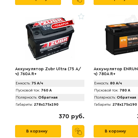
Аккумулятор Zubr Ultra (75 А/
Аккумулятор ENRUN
ч) 760А R+
ч) 780A R+
Емкость:
75 А/ч
Емкость:
80 А/ч
Пусковой ток:
760 А
Пусковой ток:
780 А
Полярность:
Обратная
Полярность:
Обратная
Габариты:
278x175x190
Габариты:
278x175x190
370 руб.
В корзину
В корзину