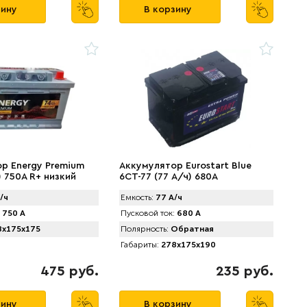
зину
В корзину
р Energy Premium
Аккумулятор Eurostart Blue
) 750A R+ низкий
6CT-77 (77 А/ч) 680А
/ч
Емкость:
77 А/ч
750 А
Пусковой ток:
680 А
x175x175
Полярность:
Обратная
Габариты:
278x175x190
475 руб.
235 руб.
зину
В корзину