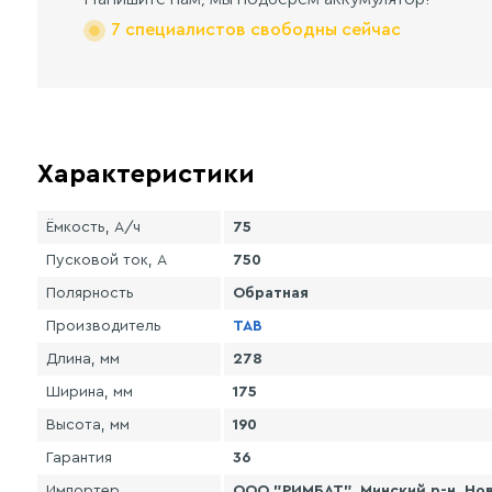
7 специалистов свободны сейчас
Характеристики
Ёмкость, А/ч
75
Пусковой ток, А
750
Полярность
Обратная
Производитель
TAB
Длина, мм
278
Ширина, мм
175
Высота, мм
190
Гарантия
36
Импортер
ООО "РИМБАТ", Минский р-н, Нов