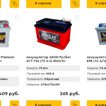
В корзину
В кор
 Premium
Аккумулятор AKOM Русбат
Аккумулято
R+
6СТ-75е (75 А·ч) 650A R+
EFB (74 А/ч
Емкость:
75 А/ч
Емкость:
74 А
Пусковой ток:
650 А
Пусковой ток:
(плюс
Полярность:
Обратная
Габариты:
278
Габариты:
278x175x190
409 руб.
265 руб.
В корзину
В кор