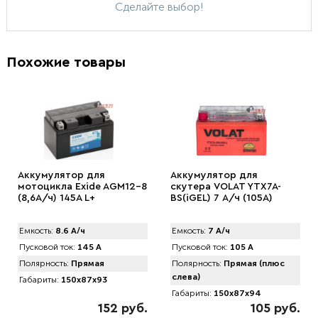
Сделайте выбор!
Похожие товары
Аккумулятор для
Аккумулятор для
мотоцикла Exide AGM12-8
скутера VOLAT YTX7A-
(8,6А/ч) 145А L+
BS(iGEL) 7 А/ч (105A)
Емкость:
8.6 А/ч
Емкость:
7 А/ч
Пусковой ток:
145 А
Пусковой ток:
105 А
Полярность:
Прямая
Полярность:
Прямая (плюс
слева)
Габариты:
150x87x93
Габариты:
150x87x94
152 руб.
105 руб.