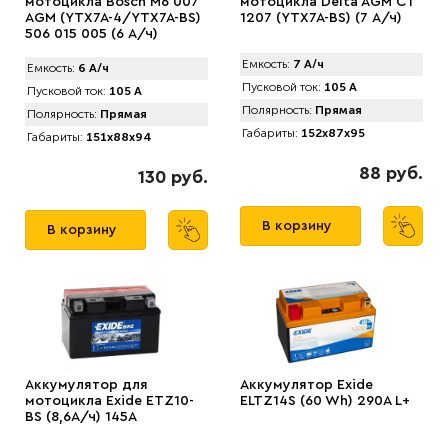
мотоцикла Bosch M6 007
мотоцикла Delta AGM CT
AGM (YTX7A-4/YTX7A-BS)
1207 (YTX7A-BS) (7 А/ч)
506 015 005 (6 А/ч)
Емкость:
7 А/ч
Емкость:
6 А/ч
Пусковой ток:
105 А
Пусковой ток:
105 А
Полярность:
Прямая
Полярность:
Прямая
Габариты:
152x87x95
Габариты:
151x88x94
88 руб.
130 руб.
В корзину
В корзину
Аккумулятор для
Аккумулятор Exide
мотоцикла Exide ETZ10-
ELTZ14S (60 Wh) 290A L+
BS (8,6А/ч) 145A