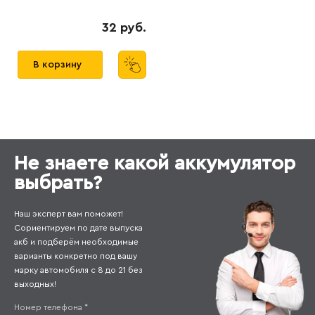
32 руб.
В корзину
Не знаете какой аккумулятор
выбрать?
Наш эксперт вам поможет!
Сориентируем по дате выпуска
акб и подберём необходимые
варианты конкретно под вашу
марку автомобиля с 8 до 21 без
выходных!
Номер телефона
*