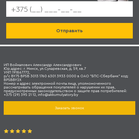
ИП Войналович Александр Александрович
Юр.адрес: г. Минск, ул.Сухаревская, д. 59, кв.7
УНП 191867772,
р/с BY75 BPSB 3013 1760 6301 3933 0000 в ОАО "БПС-Сбербанк" код:
BPSBBY2X
Номер и адрес электронной почты лица, уполномоченного
рассматривать обращения покупателей о нарушении их прав,
предусмотренных законодательством о защите прав потребителей:
+375 (29) 395 21 12, info@akkumulyatory.by
Заказать звонок