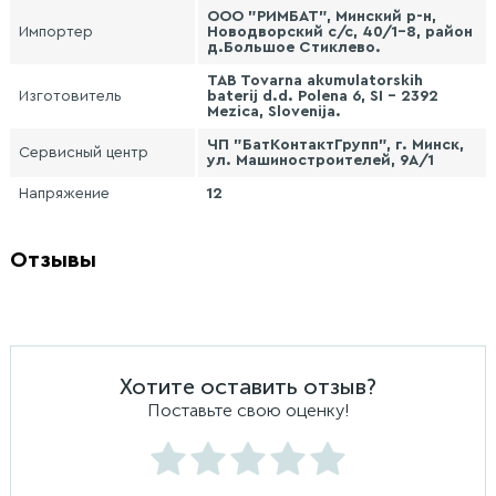
ООО "РИМБАТ", Минский р-н,
Импортер
Новодворский с/с, 40/1-8, район
д.Большое Стиклево.
TAB Tovarna akumulatorskih
Изготовитель
baterij d.d. Polena 6, SI - 2392
Mezica, Slovenija.
ЧП "БатКонтактГрупп", г. Минск,
Сервисный центр
ул. Машиностроителей, 9А/1
Напряжение
12
Отзывы
Хотите оставить отзыв?
Поставьте свою оценку!