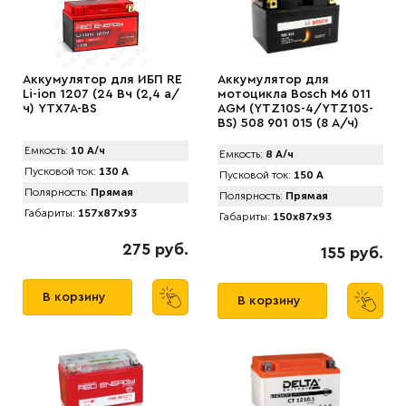
Аккумулятор для ИБП RE
Аккумулятор для
Li-iоn 1207 (24 Вч (2,4 а/
мотоцикла Bosch M6 011
ч) YTX7A-BS
AGM (YTZ10S-4/YTZ10S-
BS) 508 901 015 (8 А/ч)
Емкость:
10 А/ч
Емкость:
8 А/ч
Пусковой ток:
130 А
Пусковой ток:
150 А
Полярность:
Прямая
Полярность:
Прямая
Габариты:
157x87x93
Габариты:
150x87x93
275 руб.
155 руб.
В корзину
В корзину