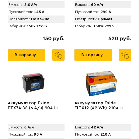
Емкость:
8.6 А/ч
Емкость:
60 А/ч
Пусковой ток:
145 А
Пусковой ток:
290 А
Полярность:
Не важно
Полярность:
Прямая
Габариты:
150x87x93
Габариты:
150x87x93
150 руб.
520 руб.
В корзину
В корзину
Аккумулятор Exide
Аккумулятор Exide
ETX7A-BS (6 А/ч) 90A L+
ELTX12 (42 Wh) 210A L+
Емкость:
6 А/ч
Емкость:
42 А/ч
Пусковой ток:
90 А
Пусковой ток:
210 А