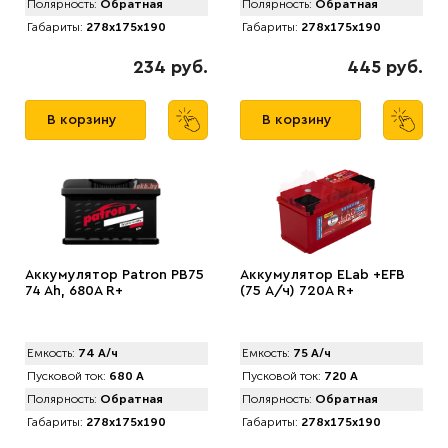
Полярность:
Обратная
Полярность:
Обратная
Габариты:
278x175x190
Габариты:
278x175x190
234 руб.
445 руб.
В корзину
В корзину
Аккумулятор Patron PB75
Аккумулятор ELab +EFB
74 Ah, 680A R+
(75 А/ч) 720A R+
Емкость:
74 А/ч
Емкость:
75 А/ч
Пусковой ток:
680 А
Пусковой ток:
720 А
Полярность:
Обратная
Полярность:
Обратная
Габариты:
278x175x190
Габариты:
278x175x190