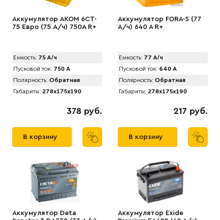
Аккумулятор AКОМ 6CT-
Аккумулятор FORA-S (77
75 Евро (75 А/ч) 750А R+
А/ч) 640 A R+
Емкость:
75 А/ч
Емкость:
77 А/ч
Пусковой ток:
750 А
Пусковой ток:
640 А
Полярность:
Обратная
Полярность:
Обратная
Габариты:
278x175x190
Габариты:
278x175x190
378 руб.
217 руб.
В корзину
В корзину
Аккумулятор Deta
Аккумулятор Exide