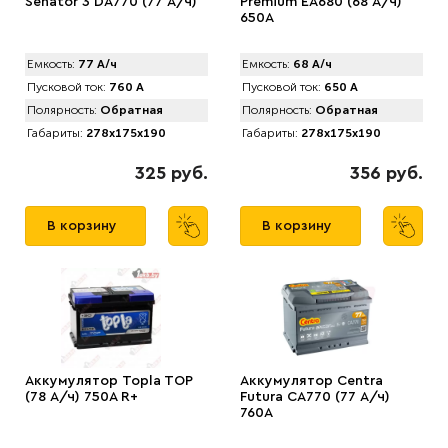
Senator 3 DA770 (77 А/ч)
Premium EA680 (68 А/ч)
650A
Емкость:
77 А/ч
Емкость:
68 А/ч
Пусковой ток:
760 А
Пусковой ток:
650 А
Полярность:
Обратная
Полярность:
Обратная
Габариты:
278x175x190
Габариты:
278x175x190
325 руб.
356 руб.
В корзину
В корзину
Аккумулятор Topla TOP
Аккумулятор Centra
(78 А/ч) 750А R+
Futura CA770 (77 А/ч)
760A