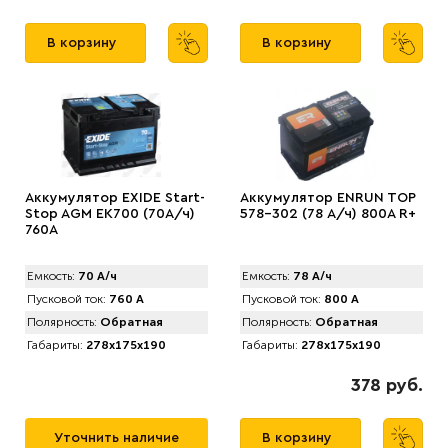
В корзину
В корзину
Аккумулятор EXIDE Start-
Аккумулятор ENRUN TOP
Stop AGM EK700 (70А/ч)
578-302 (78 А/ч) 800A R+
760A
Емкость:
70 А/ч
Емкость:
78 А/ч
Пусковой ток:
760 А
Пусковой ток:
800 А
Полярность:
Обратная
Полярность:
Обратная
Габариты:
278x175x190
Габариты:
278x175x190
378 руб.
Уточнить наличие
В корзину