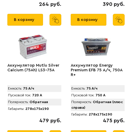
264 руб.
390 руб.
В корзину
В корзину
Аккумулятор Mutlu Silver
Аккумулятор Energy
Calcium (75Ah) LS3-75A
Premium EFB 75 А/ч, 750A
R+
Емкость:
75 А/ч
Емкость:
75 А/ч
Пусковой ток:
720 А
Пусковой ток:
750 А
Полярность:
Обратная
Полярность:
Обратная (плюс
справа)
Габариты:
278x175x190
Габариты:
278x175x190
479 руб.
475 руб.