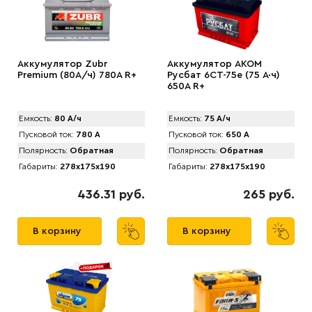
Аккумулятор Zubr
Аккумулятор AKOM
Premium (80А/ч) 780А R+
Русбат 6СТ-75е (75 А·ч)
650A R+
Емкость:
80 А/ч
Емкость:
75 А/ч
Пусковой ток:
780 А
Пусковой ток:
650 А
Полярность:
Обратная
Полярность:
Обратная
Габариты:
278x175x190
Габариты:
278x175x190
436.31 руб.
265 руб.
В корзину
В корзину