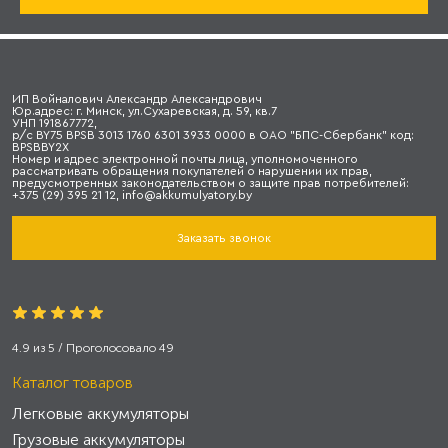
ИП Войналович Александр Александрович
Юр.адрес: г. Минск, ул.Сухаревская, д. 59, кв.7
УНП 191867772,
р/с BY75 BPSB 3013 1760 6301 3933 0000 в ОАО "БПС-Сбербанк" код:
BPSBBY2X
Номер и адрес электронной почты лица, уполномоченного
рассматривать обращения покупателей о нарушении их прав,
предусмотренных законодательством о защите прав потребителей:
+375 (29) 395 21 12, info@akkumulyatory.by
Заказать звонок
4.9
из
5
/ Проголосовало
49
Каталог товаров
Легковые аккумуляторы
Грузовые аккумуляторы