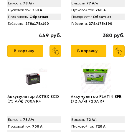
Емкость:
78 А/ч
Емкость:
77 А/ч
Пусковой ток:
750 А
Пусковой ток:
760 А
Полярность:
Обратная
Полярность:
Обратная
Габариты:
278x175x190
Габариты:
278x175x190
449 руб.
380 руб.
В корзину
В корзину
Аккумулятор AKTEX ECO
Аккумулятор PLАTIN EFB
(75 А/ч) 700A R+
(72 А/ч) 720A R+
Емкость:
75 А/ч
Емкость:
72 А/ч
Пусковой ток:
700 А
Пусковой ток:
720 А