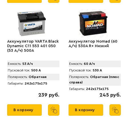
Аккумулятор VARTA Black
Аккумулятор Nomad (60
Dynamic C11 553 401 050
А/ч) 530A R+ Низкий
(53 А/ч) 500А
Емкость:
53 А/ч
Емкость:
60 А/ч
Пусковой ток:
500 А
Пусковой ток:
530 А
Полярность:
Обратная
Полярность:
Обратная (плюс
справа)
Габариты:
242x175x175
Габариты:
242x175x175
239 руб.
245 руб.
В корзину
В корзину