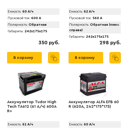
Емкость:
60 А/ч
Емкость:
62 А/ч
Пусковой ток:
600 А
Пусковой ток:
560 А
Полярность:
Обратная
Полярность:
Обратная (плюс
справа)
Габариты:
242x175x175
Габариты:
242x175x175
350 руб.
298 руб.
В корзину
В корзину
Аккумулятор Tudor High
Аккумулятор АLFA EFB 60
Tech TA612 (61 А/ч) 600A
R (620A, 242*175*175)
R+
Емкость:
61 А/ч
Емкость:
60 А/ч