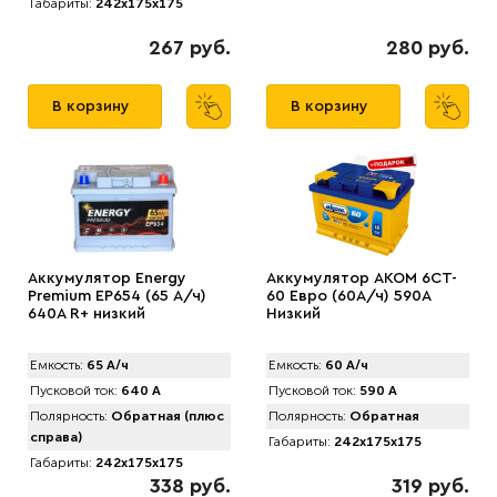
Габариты:
242x175x175
267 руб.
280 руб.
В корзину
В корзину
Аккумулятор Energy
Аккумулятор AKOM 6CT-
Premium EP654 (65 А/ч)
60 Евро (60А/ч) 590А
640A R+ низкий
Низкий
Емкость:
65 А/ч
Емкость:
60 А/ч
Пусковой ток:
640 А
Пусковой ток:
590 А
Полярность:
Обратная (плюс
Полярность:
Обратная
справа)
Габариты:
242x175x175
Габариты:
242x175x175
338 руб.
319 руб.