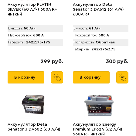
Аккумулятор PLATIN
Аккумулятор Deta
SILVER (60 А/ч) 600A R+
Senator 3 DA612 (61 А/ч)
низкий
600A R+
Емкость:
60 А/ч
Емкость:
61 А/ч
Пусковой ток:
600 А
Пусковой ток:
600 А
Габариты:
242x175x175
Полярность:
Обратная
Габариты:
242x175x175
299 руб.
300 руб.
В корзину
В корзину
Аккумулятор Deta
Аккумулятор Energy
Senator 3 DA602 (60 А/ч)
Premium EP624 (62 А/ч)
560A R+ низкий