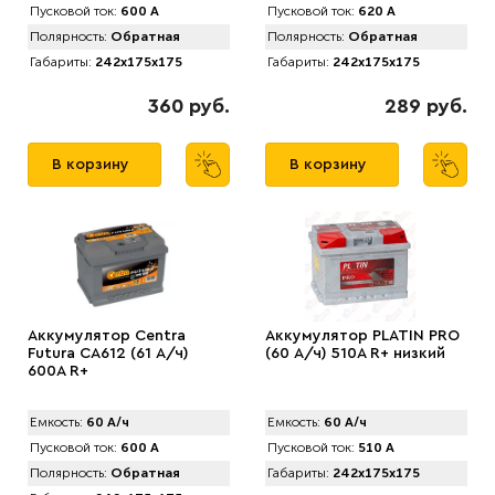
Пусковой ток:
600 А
Пусковой ток:
620 А
Полярность:
Обратная
Полярность:
Обратная
Габариты:
242x175x175
Габариты:
242x175x175
360 руб.
289 руб.
В корзину
В корзину
Аккумулятор Centra
Аккумулятор PLATIN PRO
Futura CA612 (61 А/ч)
(60 А/ч) 510A R+ низкий
600A R+
Емкость:
60 А/ч
Емкость:
60 А/ч
Пусковой ток:
600 А
Пусковой ток:
510 А
Полярность:
Обратная
Габариты:
242x175x175