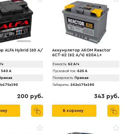
р ALFA Hybrid (60 А/
Аккумулятор AКOM Reactor
6CT-62 (62 А/ч) 620A L+
/ч
Емкость:
62 А/ч
540 А
Пусковой ток:
620 А
рямая
Полярность:
Прямая
x175x190
Габариты:
242x175x190
200 руб.
343 руб.
зину
В корзину