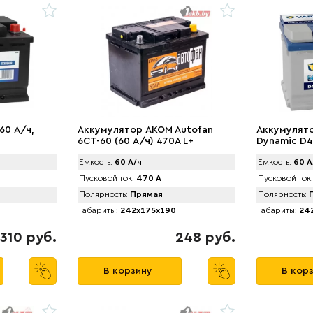
60 А/ч,
Аккумулятор AKOM Autofan
Аккумулято
6СТ-60 (60 А/ч) 470А L+
Dynamic D4
ч) 540А
Емкость:
60 А/ч
Емкость:
60 А
Пусковой ток:
470 А
Пусковой ток:
Полярность:
Прямая
Полярность:
П
Габариты:
242x175x190
Габариты:
242
310 руб.
248 руб.
В корзину
В кор