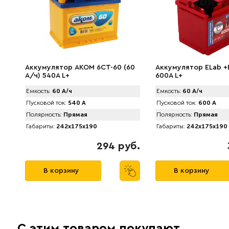
Аккумулятор AKOM 6CT-60 (60
Аккумулятор ELab +E
А/ч) 540А L+
600A L+
Емкость:
60 А/ч
Емкость:
60 А/ч
Пусковой ток:
540 А
Пусковой ток:
600 А
Полярность:
Прямая
Полярность:
Прямая
Габариты:
242x175x190
Габариты:
242x175x190
294 руб.
В корзину
В корзину
С этим товаром покупают