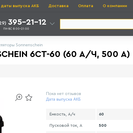
 даты выпуска АКБ
Доставка
Оплата
О компании
395-21-12
29)
ПН-ВС 8:00-21:00
уляторы Sonnenschein
EIN 6СТ-60 (60 А/Ч, 500 А)
Пока нет отзывов
Дата выпуска АКБ
Ёмкость, А/ч
60
Пусковой ток, А
500