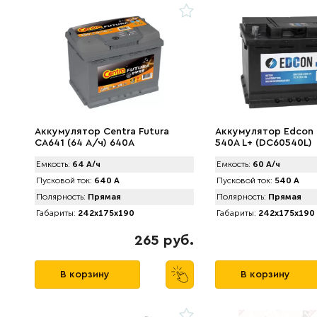
Аккумулятор Centra Futura
Аккумулятор Edcon 
CA641 (64 А/ч) 640A
540A L+ (DC60540L)
Емкость:
64 А/ч
Емкость:
60 А/ч
Пусковой ток:
640 А
Пусковой ток:
540 А
Полярность:
Прямая
Полярность:
Прямая
Габариты:
242x175x190
Габариты:
242x175x190
265 руб.
В корзину
В корзину