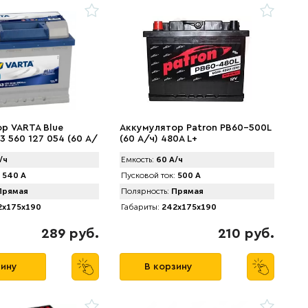
р VARTA Blue
Аккумулятор Patron PB60-500L
3 560 127 054 (60 А/
(60 А/ч) 480A L+
/ч
Емкость:
60 А/ч
540 А
Пусковой ток:
500 А
рямая
Полярность:
Прямая
x175x190
Габариты:
242x175x190
289 руб.
210 руб.
зину
В корзину