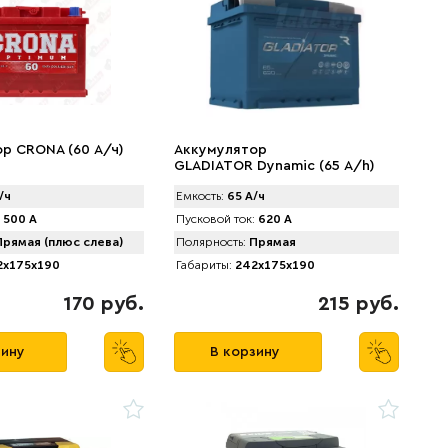
р CRONA (60 А/ч)
Аккумулятор
GLADIATOR Dynamic (65 А/h)
620A L+
/ч
Емкость:
65 А/ч
500 А
Пусковой ток:
620 А
рямая (плюс слева)
Полярность:
Прямая
x175x190
Габариты:
242x175x190
170 руб.
215 руб.
зину
В корзину