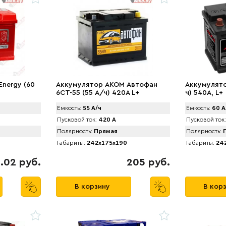
Energy (60
Аккумулятор AKOM Автофан
Аккумулято
6CT-55 (55 А/ч) 420А L+
ч) 540A, L+
Емкость:
55 А/ч
Емкость:
60 А
Пусковой ток:
420 А
Пусковой ток:
Полярность:
Прямая
Полярность:
П
Габариты:
242x175x190
Габариты:
242
1.02 руб.
205 руб.
В корзину
В кор