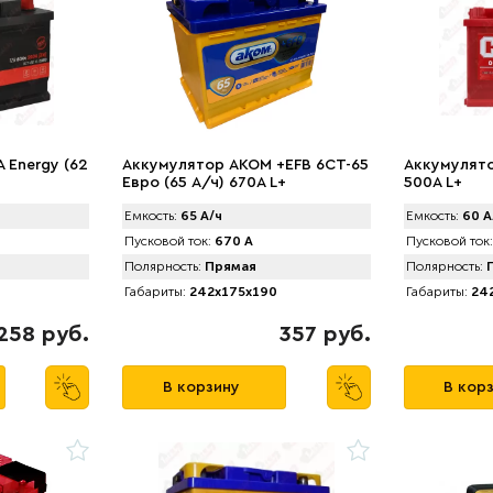
 Energy (62
Аккумулятор AKOM +EFB 6CT-65
Аккумулято
Евро (65 А/ч) 670А L+
500A L+
Емкость:
65 А/ч
Емкость:
60 А
Пусковой ток:
670 А
Пусковой ток:
Полярность:
Прямая
Полярность:
П
Габариты:
242x175x190
Габариты:
242
258 руб.
357 руб.
В корзину
В кор