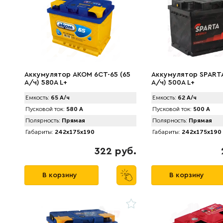
Аккумулятор AKOM 6CT-65 (65
Аккумулятор SPАRTA
А/ч) 580А L+
А/ч) 500A L+
Емкость:
65 А/ч
Емкость:
62 А/ч
Пусковой ток:
580 А
Пусковой ток:
500 А
Полярность:
Прямая
Полярность:
Прямая
Габариты:
242x175x190
Габариты:
242x175x190
322 руб.
В корзину
В корзину