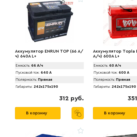
Аккумулятор ENRUN TOP (66 А/
Аккумулятор Tоpla 
ч) 640A L+
А/ч) 600A L+
Емкость:
66 А/ч
Емкость:
60 А/ч
Пусковой ток:
640 А
Пусковой ток:
600 А
Полярность:
Прямая
Полярность:
Прямая
Габариты:
242x175x190
Габариты:
242x175x190
312 руб.
35
В корзину
В корзину