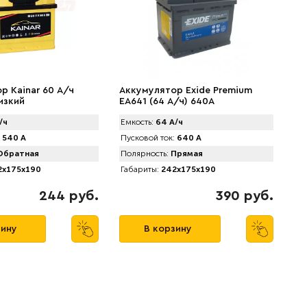
р Kainar 60 А/ч
Аккумулятор Exide Premium
изкий
EA641 (64 А/ч) 640A
/ч
Емкость:
64 А/ч
540 А
Пусковой ток:
640 А
братная
Полярность:
Прямая
x175x190
Габариты:
242x175x190
244 руб.
390 руб.
зину
В корзину