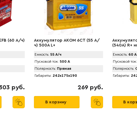
FB (60 А/ч)
Аккумулятор AКOM 6CT (55 А/
Аккумулято
ч) 500А L+
(540A) R+ н
Емкость:
55 А/ч
Емкость:
60 А
Пусковой ток:
500 А
Пусковой ток:
Полярность:
Прямая
Полярность:
О
Габариты:
242x175x190
Габариты:
242
303 руб.
269 руб.
В корзину
В кор