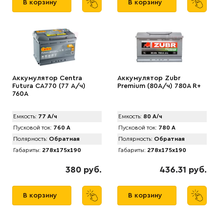
В корзину
В корзину
Аккумулятор Centra
Аккумулятор Zubr
Futura CA770 (77 А/ч)
Premium (80А/ч) 780А R+
760A
Емкость:
77 А/ч
Емкость:
80 А/ч
Пусковой ток:
760 А
Пусковой ток:
780 А
Полярность:
Обратная
Полярность:
Обратная
Габариты:
278x175x190
Габариты:
278x175x190
380 руб.
436.31 руб.
В корзину
В корзину