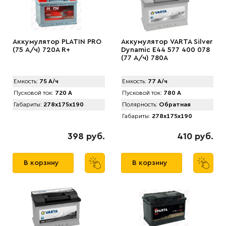
Аккумулятор PLATIN PRO
Аккумулятор VARTA Silver
(75 А/ч) 720A R+
Dynamic E44 577 400 078
(77 А/ч) 780А
Емкость:
75 А/ч
Емкость:
77 А/ч
Пусковой ток:
720 А
Пусковой ток:
780 А
Габариты:
278x175x190
Полярность:
Обратная
Габариты:
278x175x190
398 руб.
410 руб.
В корзину
В корзину