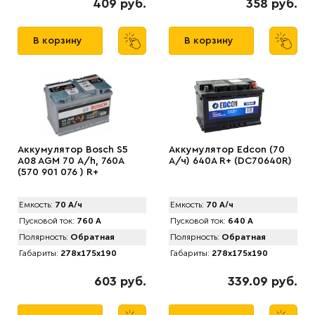
409 руб.
358 руб.
В корзину
В корзину
Аккумулятор Bosch S5
Аккумулятор Edcon (70
A08 AGM 70 А/h, 760А
А/ч) 640A R+ (DC70640R)
(570 901 076 ) R+
Емкость:
70 А/ч
Емкость:
70 А/ч
Пусковой ток:
760 А
Пусковой ток:
640 А
Полярность:
Обратная
Полярность:
Обратная
Габариты:
278x175x190
Габариты:
278x175x190
603 руб.
339.09 руб.