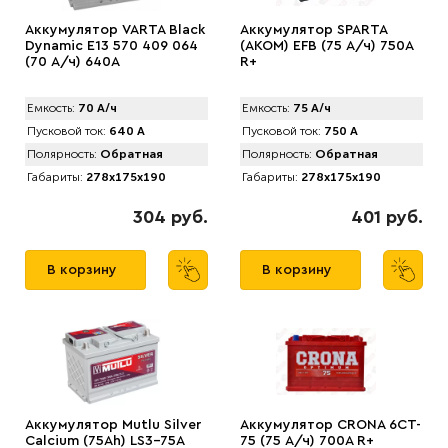
Аккумулятор VARTA Black
Аккумулятор SPARTA
Dynamic E13 570 409 064
(АKOM) EFB (75 А/ч) 750A
(70 А/ч) 640А
R+
Емкость:
70 А/ч
Емкость:
75 А/ч
Пусковой ток:
640 А
Пусковой ток:
750 А
Полярность:
Обратная
Полярность:
Обратная
Габариты:
278x175x190
Габариты:
278x175x190
304 руб.
401 руб.
В корзину
В корзину
Аккумулятор Mutlu Silver
Аккумулятор CRONA 6CT-
Calcium (75Ah) LS3-75A
75 (75 А/ч) 700A R+