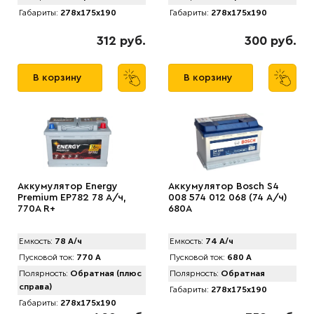
Габариты:
278x175x190
Габариты:
278x175x190
312 руб.
300 руб.
В корзину
В корзину
Аккумулятор Energy
Аккумулятор Bosch S4
Premium EP782 78 А/ч,
008 574 012 068 (74 А/ч)
770A R+
680A
Емкость:
78 А/ч
Емкость:
74 А/ч
Пусковой ток:
770 А
Пусковой ток:
680 А
Полярность:
Обратная (плюс
Полярность:
Обратная
справа)
Габариты:
278x175x190
Габариты:
278x175x190