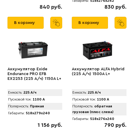
Габариты:
518x276x242
840 руб.
830 руб.
В корзину
В корзину
Аккумулятор Exide
Аккумулятор АLFA Hybrid
Endurance PRO EFB
(225 А/ч) 1500A L+
EX2253 (225 А/ч) 1150А L+
Емкость:
225 А/ч
Емкость:
225 А/ч
Пусковой ток:
1100 А
Пусковой ток:
1100 А
Полярность:
Прямая
Полярность:
обратная
грузовая (плюс слева)
Габариты:
518x279x240
Габариты:
518x276x240
1 156 руб.
790 руб.