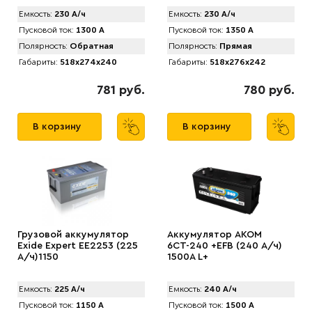
Емкость:
230 А/ч
Емкость:
230 А/ч
Пусковой ток:
1300 А
Пусковой ток:
1350 А
Полярность:
Обратная
Полярность:
Прямая
Габариты:
518x274x240
Габариты:
518x276x242
781 руб.
780 руб.
В корзину
В корзину
Грузовой аккумулятор
Аккумулятор AKOM
Exide Expert EE2253 (225
6СТ-240 +EFB (240 А/ч)
А/ч)1150
1500A L+
Емкость:
225 А/ч
Емкость:
240 А/ч
Пусковой ток:
1150 А
Пусковой ток:
1500 А