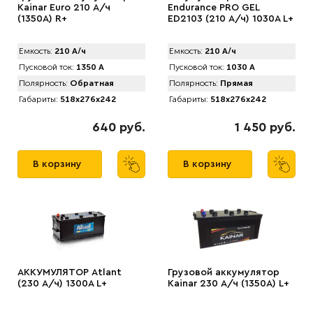
Kainar Euro 210 А/ч
Endurance PRO GEL
(1350A) R+
ED2103 (210 А/ч) 1030A L+
Емкость:
210 А/ч
Емкость:
210 А/ч
Пусковой ток:
1350 А
Пусковой ток:
1030 А
Полярность:
Обратная
Полярность:
Прямая
Габариты:
518x276x242
Габариты:
518x276x242
640 руб.
1 450 руб.
В корзину
В корзину
АККУМУЛЯТОР Аtlant
Грузовой аккумулятор
(230 А/ч) 1300A L+
Kainar 230 А/ч (1350A) L+