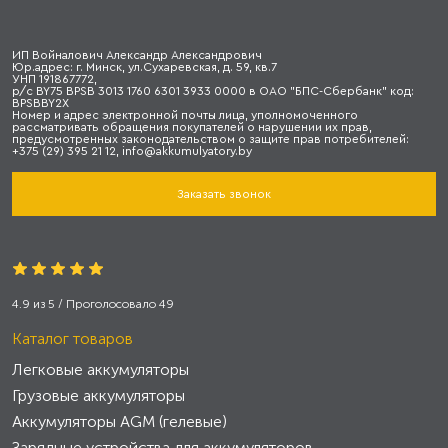
ИП Войналович Александр Александрович
Юр.адрес: г. Минск, ул.Сухаревская, д. 59, кв.7
УНП 191867772,
р/с BY75 BPSB 3013 1760 6301 3933 0000 в ОАО "БПС-Сбербанк" код:
BPSBBY2X
Номер и адрес электронной почты лица, уполномоченного
рассматривать обращения покупателей о нарушении их прав,
предусмотренных законодательством о защите прав потребителей:
+375 (29) 395 21 12, info@akkumulyatory.by
Заказать звонок
4.9
из
5
/ Проголосовало
49
Каталог товаров
Легковые аккумуляторы
Грузовые аккумуляторы
Аккумуляторы AGM (гелевые)
Зарядные устройства для аккумуляторов