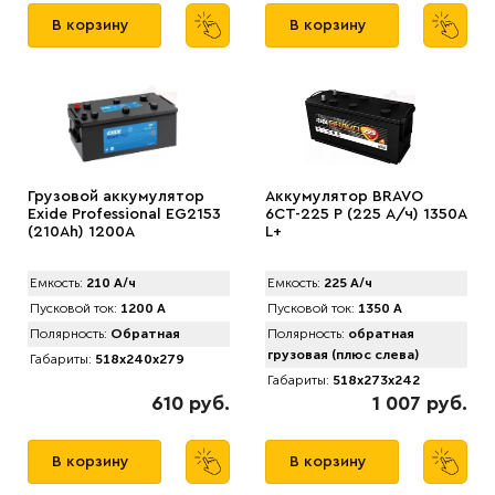
В корзину
В корзину
Грузовой аккумулятор
Аккумулятор BRAVO
Exide Professional EG2153
6СТ-225 Р (225 А/ч) 1350A
(210Ah) 1200A
L+
Емкость:
210 А/ч
Емкость:
225 А/ч
Пусковой ток:
1200 А
Пусковой ток:
1350 А
Полярность:
Обратная
Полярность:
обратная
грузовая (плюс слева)
Габариты:
518x240x279
Габариты:
518x273x242
610 руб.
1 007 руб.
В корзину
В корзину