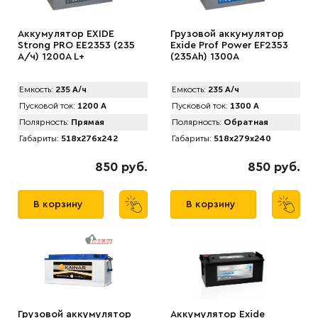
Аккумулятор EXIDE
Грузовой аккумулятор
Strong PRO EE2353 (235
Exide Prof Power EF2353
А/ч) 1200A L+
(235Ah) 1300A
Емкость:
235 А/ч
Емкость:
235 А/ч
Пусковой ток:
1200 А
Пусковой ток:
1300 А
Полярность:
Прямая
Полярность:
Обратная
Габариты:
518x276x242
Габариты:
518x279x240
850 руб.
850 руб.
В корзину
В корзину
Грузовой аккумулятор
Аккумулятор Exide