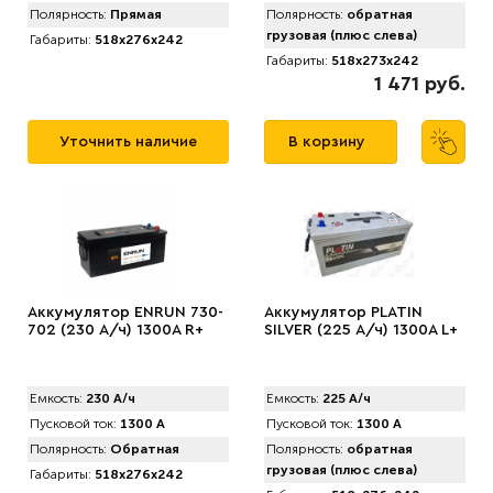
Полярность:
Прямая
Полярность:
обратная
грузовая (плюс слева)
Габариты:
518x276x242
Габариты:
518x273x242
1 471 руб.
Уточнить наличие
В корзину
Аккумулятор ENRUN 730-
Аккумулятор PLATIN
702 (230 А/ч) 1300A R+
SILVER (225 А/ч) 1300A L+
Емкость:
230 А/ч
Емкость:
225 А/ч
Пусковой ток:
1300 А
Пусковой ток:
1300 А
Полярность:
Обратная
Полярность:
обратная
грузовая (плюс слева)
Габариты:
518x276x242