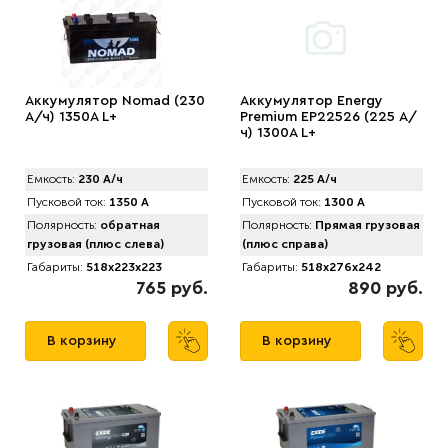
Аккумулятор Nomad (230
Аккумулятор Energy
А/ч) 1350A L+
Premium EP22526 (225 А/
ч) 1300A L+
Емкость:
230 А/ч
Емкость:
225 А/ч
Пусковой ток:
1350 А
Пусковой ток:
1300 А
Полярность:
обратная
Полярность:
Прямая грузовая
грузовая (плюс слева)
(плюс справа)
Габариты:
518x223x223
Габариты:
518x276x242
765 руб.
890 руб.
В корзину
В корзину