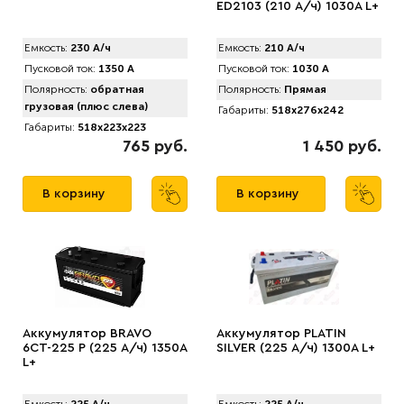
ED2103 (210 А/ч) 1030A L+
Емкость:
230 А/ч
Емкость:
210 А/ч
Пусковой ток:
1350 А
Пусковой ток:
1030 А
Полярность:
обратная
Полярность:
Прямая
грузовая (плюс слева)
Габариты:
518x276x242
Габариты:
518x223x223
765 руб.
1 450 руб.
В корзину
В корзину
Аккумулятор BRAVO
Аккумулятор PLATIN
6СТ-225 Р (225 А/ч) 1350A
SILVER (225 А/ч) 1300A L+
L+