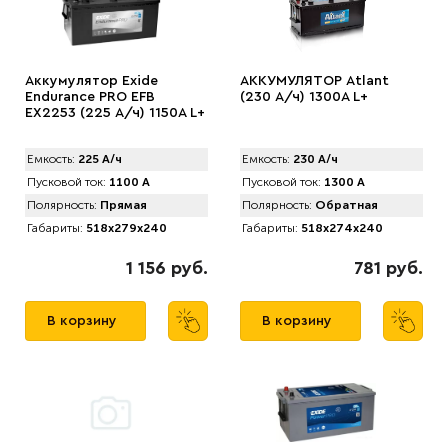
Аккумулятор Exide
АККУМУЛЯТОР Аtlant
Endurance PRO EFB
(230 А/ч) 1300A L+
EX2253 (225 А/ч) 1150А L+
Емкость:
225 А/ч
Емкость:
230 А/ч
Пусковой ток:
1100 А
Пусковой ток:
1300 А
Полярность:
Прямая
Полярность:
Обратная
Габариты:
518x279x240
Габариты:
518x274x240
1 156 руб.
781 руб.
В корзину
В корзину