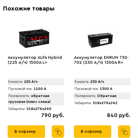
Похожие товары
Аккумулятор АLFA Hybrid
Аккумулятор ENRUN 730-
(225 А/ч) 1500A L+
702 (230 А/ч) 1300A R+
Емкость:
225 А/ч
Емкость:
230 А/ч
Пусковой ток:
1100 А
Пусковой ток:
1300 А
Полярность:
обратная
Полярность:
Обратная
грузовая (плюс слева)
Габариты:
518x276x242
Габариты:
518x276x240
790 руб.
840 руб.
В корзину
В корзину