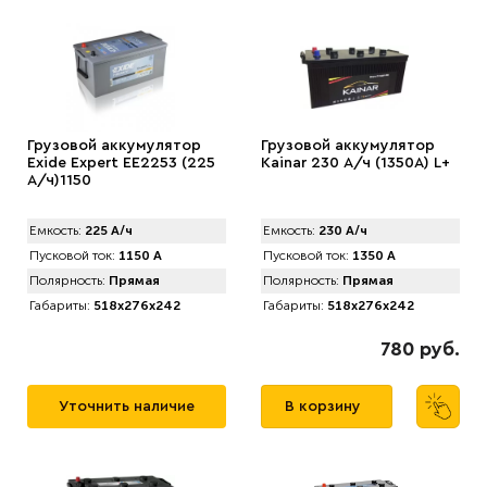
Грузовой аккумулятор
Грузовой аккумулятор
Exide Expert EE2253 (225
Kainar 230 А/ч (1350A) L+
А/ч)1150
Емкость:
225 А/ч
Емкость:
230 А/ч
Пусковой ток:
1150 А
Пусковой ток:
1350 А
Полярность:
Прямая
Полярность:
Прямая
Габариты:
518x276x242
Габариты:
518x276x242
780 руб.
Уточнить наличие
В корзину