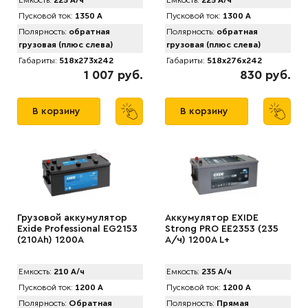
Емкость:
225 А/ч
Емкость:
225 А/ч
Пусковой ток:
1350 А
Пусковой ток:
1300 А
Полярность:
обратная
Полярность:
обратная
грузовая (плюс слева)
грузовая (плюс слева)
Габариты:
518x273x242
Габариты:
518x276x242
1 007 руб.
830 руб.
В корзину
В корзину
Грузовой аккумулятор
Аккумулятор EXIDE
Exide Professional EG2153
Strong PRO EE2353 (235
(210Ah) 1200A
А/ч) 1200A L+
Емкость:
210 А/ч
Емкость:
235 А/ч
Пусковой ток:
1200 А
Пусковой ток:
1200 А
Полярность:
Обратная
Полярность:
Прямая