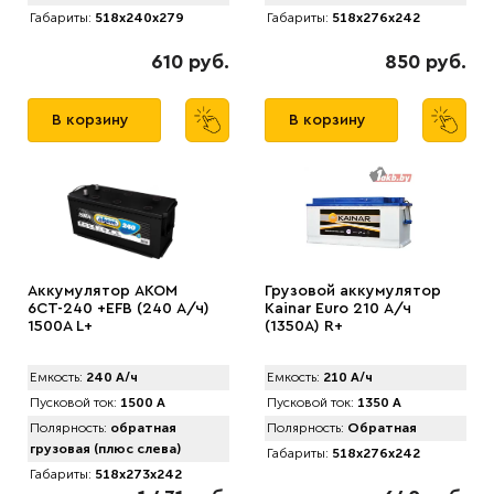
Габариты:
518x240x279
Габариты:
518x276x242
610 руб.
850 руб.
В корзину
В корзину
Аккумулятор AKOM
Грузовой аккумулятор
6СТ-240 +EFB (240 А/ч)
Kainar Euro 210 А/ч
1500A L+
(1350A) R+
Емкость:
240 А/ч
Емкость:
210 А/ч
Пусковой ток:
1500 А
Пусковой ток:
1350 А
Полярность:
обратная
Полярность:
Обратная
грузовая (плюс слева)
Габариты:
518x276x242
Габариты:
518x273x242