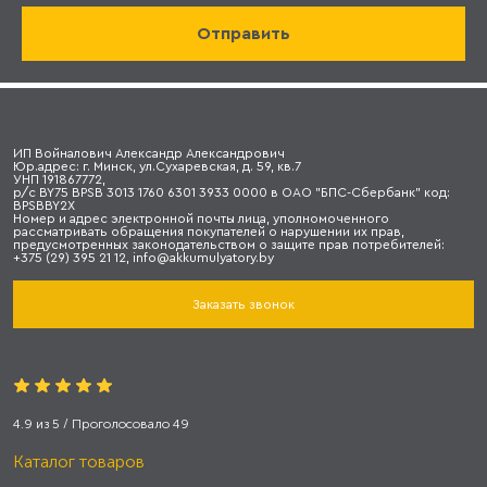
ИП Войналович Александр Александрович
Юр.адрес: г. Минск, ул.Сухаревская, д. 59, кв.7
УНП 191867772,
р/с BY75 BPSB 3013 1760 6301 3933 0000 в ОАО "БПС-Сбербанк" код:
BPSBBY2X
Номер и адрес электронной почты лица, уполномоченного
рассматривать обращения покупателей о нарушении их прав,
предусмотренных законодательством о защите прав потребителей:
+375 (29) 395 21 12, info@akkumulyatory.by
Заказать звонок
4.9
из
5
/ Проголосовало
49
Каталог товаров