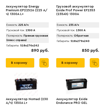
Аккумулятор Energy
Грузовой аккумулятор
Premium EP22526 (225 А/
Exide Prof Power EF2353
ч) 1300A L+
(235Ah) 1300A
Емкость:
225 А/ч
Емкость:
235 А/ч
Пусковой ток:
1300 А
Пусковой ток:
1300 А
Полярность:
Прямая грузовая
Полярность:
Обратная
(плюс справа)
Габариты:
518x279x240
Габариты:
518x276x242
890 руб.
850 руб.
В корзину
В корзину
Аккумулятор Nomad (230
Аккумулятор Exide
А/ч) 1350A L+
Endurance PRO GEL