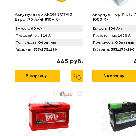
Аккумулятор AКОМ 6CT-90
Аккумулятор Kraft (
Евро (90 А/ч) 810А R+
1000 R+
Емкость:
90 А/ч
Емкость:
100 А/ч
Пусковой ток:
810 А
Пусковой ток:
1000 А
Полярность:
Обратная
Полярность:
Обратная
Габариты:
353x175x190
Габариты:
353x175x190
445 руб.
В корзину
В корзину