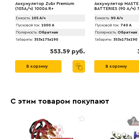
Аккумулятор Zubr Premium
Аккумулятор MАSTE
(105А/ч) 1000А R+
BATTERIES (90 А/ч) 
Емкость:
105 А/ч
Емкость:
90 А/ч
Пусковой ток:
1000 А
Пусковой ток:
740 А
Полярность:
Обратная
Полярность:
Обратная
Габариты:
353x175x190
Габариты:
353x175x190
553.59 руб.
В корзину
В корзину
С этим товаром покупают