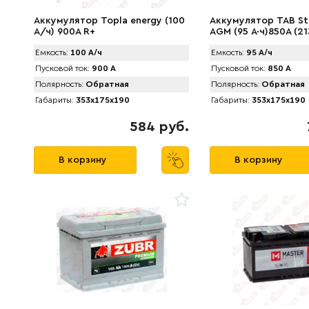
Аккумулятор Topla energy (100
Аккумулятор TAB St
А/ч) 900А R+
AGM (95 А·ч)850А (2
Емкость:
100 А/ч
Емкость:
95 А/ч
Пусковой ток:
900 А
Пусковой ток:
850 А
Полярность:
Обратная
Полярность:
Обратная
Габариты:
353x175x190
Габариты:
353x175x190
584 руб.
В корзину
В корзину