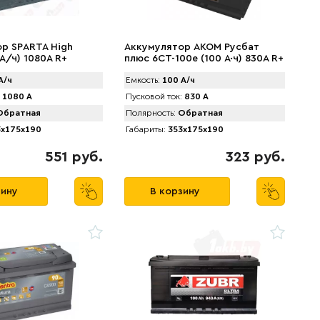
р SPАRTA High
Аккумулятор AKOM Русбат
 А/ч) 1080A R+
плюс 6СТ-100е (100 А·ч) 830A R+
А/ч
Емкость:
100 А/ч
1080 А
Пусковой ток:
830 А
братная
Полярность:
Обратная
x175x190
Габариты:
353x175x190
551 руб.
323 руб.
зину
В корзину