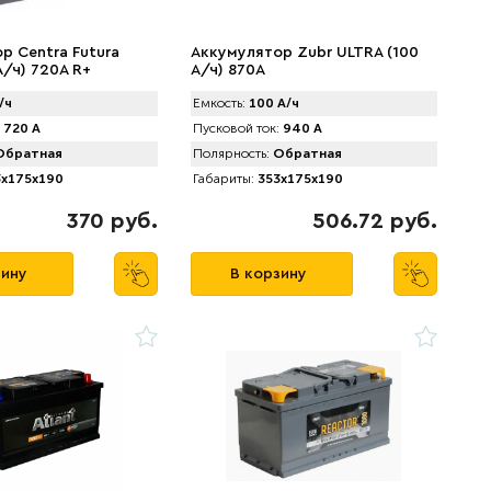
р Centra Futura
Аккумулятор Zubr ULTRA (100
А/ч) 720А R+
А/ч) 870А
/ч
Емкость:
100 А/ч
720 А
Пусковой ток:
940 А
братная
Полярность:
Обратная
x175x190
Габариты:
353x175x190
370 руб.
506.72 руб.
зину
В корзину