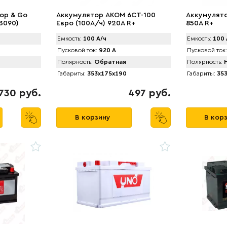
op & Go
Аккумулятор AKOM 6CT-100
Аккумулятор
13090)
Евро (100А/ч) 920А R+
850A R+
Емкость:
100 А/ч
Емкость:
100 
Пусковой ток:
920 А
Пусковой ток:
Полярность:
Обратная
Полярность:
Н
Габариты:
353x175x190
Габариты:
353
730 руб.
497 руб.
В корзину
В кор