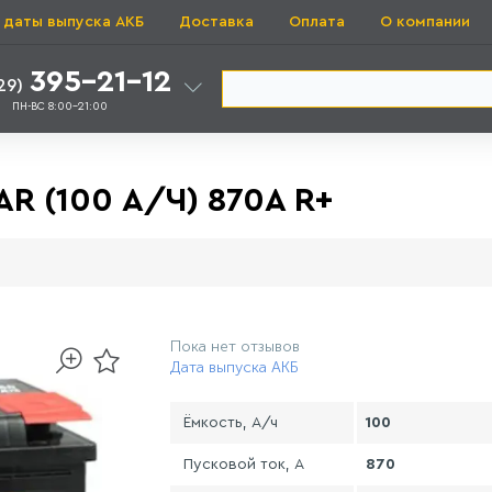
 даты выпуска АКБ
Доставка
Оплата
О компании
395-21-12
29)
ПН-ВС 8:00-21:00
 (100 А/Ч) 870A R+
Пока нет отзывов
Дата выпуска АКБ
Ёмкость, А/ч
100
Пусковой ток, А
870