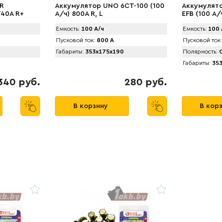
R
Аккумулятор UNO 6CТ-100 (100
Аккумулято
740A R+
А/ч) 800А R, L
EFB (100 А/
Емкость:
100 А/ч
Емкость:
100 
Пусковой ток:
800 А
Пусковой ток:
Габариты:
353x175x190
Полярность:
О
Габариты:
353
340 руб.
280 руб.
В корзину
В кор