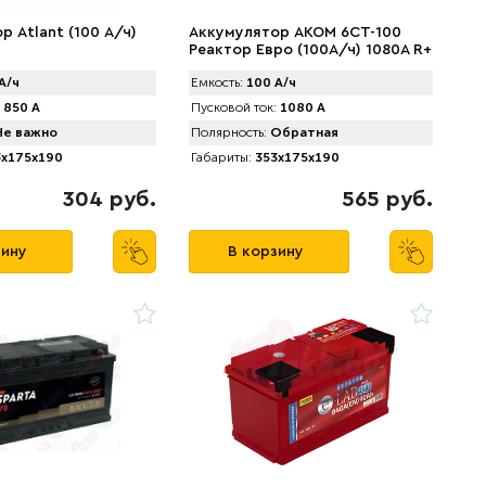
 Atlant (100 А/ч)
Аккумулятор AKOM 6CT-100
Реактор Евро (100А/ч) 1080A R+
А/ч
Емкость:
100 А/ч
850 А
Пусковой ток:
1080 А
е важно
Полярность:
Обратная
x175x190
Габариты:
353x175x190
304 руб.
565 руб.
зину
В корзину