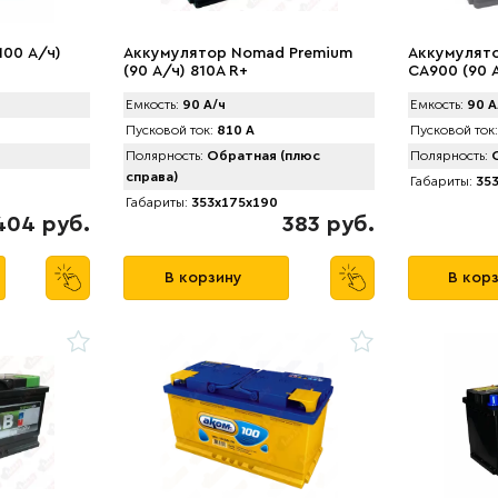
100 А/ч)
Аккумулятор Nomad Premium
Аккумулято
(90 А/ч) 810A R+
CA900 (90 
Емкость:
90 А/ч
Емкость:
90 А
Пусковой ток:
810 А
Пусковой ток:
Полярность:
Обратная (плюс
Полярность:
О
справа)
Габариты:
353
Габариты:
353x175x190
404 руб.
383 руб.
В корзину
В кор