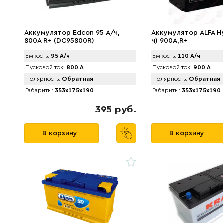
Аккумулятор Edcon 95 А/ч,
Аккумулятор ALFA Hy
800A R+ (DC95800R)
ч) 900A,R+
Емкость:
95 А/ч
Емкость:
110 А/ч
Пусковой ток:
800 А
Пусковой ток:
900 А
Полярность:
Обратная
Полярность:
Обратная
Габариты:
353x175x190
Габариты:
353x175x190
395 руб.
В корзину
В корзину