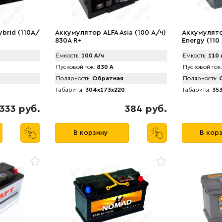
brid (110А/
Аккумулятор АLFA Asia (100 А/ч)
Аккумулято
830A R+
Energy (110
Емкость:
100 А/ч
Емкость:
110 
Пусковой ток:
830 А
Пусковой ток:
Полярность:
Обратная
Полярность:
О
Габариты:
304x173x220
Габариты:
353
333 руб.
384 руб.
В корзину
В кор