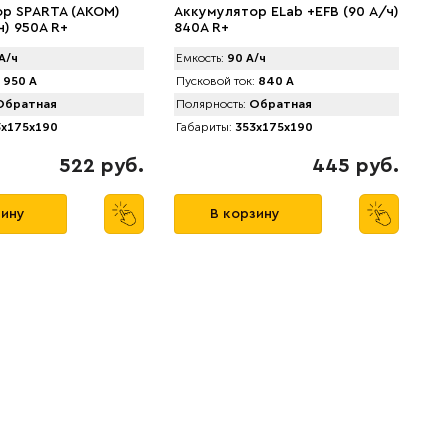
р SPАRTA (AKOM)
Аккумулятор ELab +EFB (90 А/ч)
ч) 950A R+
840A R+
А/ч
Емкость:
90 А/ч
950 А
Пусковой ток:
840 А
братная
Полярность:
Обратная
x175x190
Габариты:
353x175x190
522 руб.
445 руб.
зину
В корзину