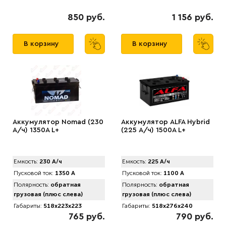
850 руб.
1 156 руб.
В корзину
В корзину
Аккумулятор Nomad (230
Аккумулятор АLFA Hybrid
А/ч) 1350A L+
(225 А/ч) 1500A L+
Емкость:
230 А/ч
Емкость:
225 А/ч
Пусковой ток:
1350 А
Пусковой ток:
1100 А
Полярность:
обратная
Полярность:
обратная
грузовая (плюс слева)
грузовая (плюс слева)
Габариты:
518x223x223
Габариты:
518x276x240
765 руб.
790 руб.