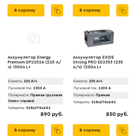
В корзину
В корзину
Аккумулятор Energy
Аккумулятор EXIDE
Premium EP22526 (225 А/
Strong PRO EE2353 (235
ч) 1300A L+
А/ч) 1200A L+
Емкость:
225 А/ч
Емкость:
235 А/ч
Пусковой ток:
1300 А
Пусковой ток:
1200 А
Полярность:
Прямая грузовая
Полярность:
Прямая
(плюс справа)
Габариты:
518x276x242
Габариты:
518x276x242
890 руб.
850 руб.
В корзину
В корзину