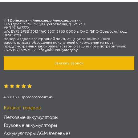
ИП Войналович Александр Александрович
Юр.адрес: г. Минск, ул.Сухаревская, д. 59, кв.7
УНП 191867772,
р/с BY75 BPSB 3013 1760 6301 3933 0000 в ОАО "БПС-Сбербанк" код:
BPSBBY2X
Номер и адрес электронной почты лица, уполномоченного
рассматривать обращения покупателей о нарушении их прав,
предусмотренных законодательством о защите прав потребителей:
+375 (29) 395 21 12, info@akkumulyatory.by
Заказать звонок
4.9
из
5
/ Проголосовало
49
Каталог товаров
Легковые аккумуляторы
Грузовые аккумуляторы
Аккумуляторы AGM (гелевые)