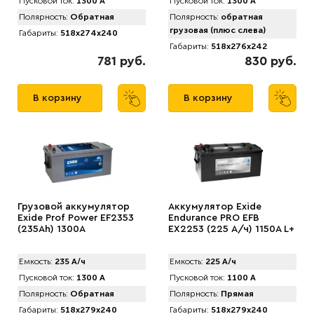
Пусковой ток:
1300 А
Пусковой ток:
1300 А
Полярность:
Обратная
Полярность:
обратная
грузовая (плюс слева)
Габариты:
518x274x240
Габариты:
518x276x242
781 руб.
830 руб.
В корзину
В корзину
Грузовой аккумулятор
Аккумулятор Exide
Exide Prof Power EF2353
Endurance PRO EFB
(235Ah) 1300A
EX2253 (225 А/ч) 1150А L+
Емкость:
235 А/ч
Емкость:
225 А/ч
Пусковой ток:
1300 А
Пусковой ток:
1100 А
Полярность:
Обратная
Полярность:
Прямая
Габариты:
518x279x240
Габариты:
518x279x240