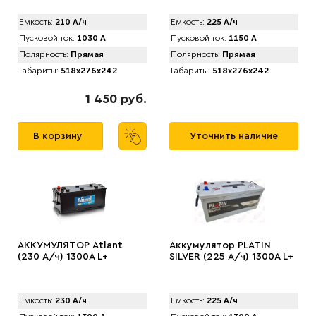
Емкость:
210 А/ч
Емкость:
225 А/ч
Пусковой ток:
1030 А
Пусковой ток:
1150 А
Полярность:
Прямая
Полярность:
Прямая
Габариты:
518x276x242
Габариты:
518x276x242
1 450 руб.
В корзину
Уточнить наличие
АККУМУЛЯТОР Аtlant
Аккумулятор PLATIN
(230 А/ч) 1300A L+
SILVER (225 А/ч) 1300A L+
Емкость:
230 А/ч
Емкость:
225 А/ч