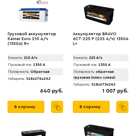
Грузовой аккумулятор
Аккумулятор BRAVO
Kainar Euro 210 А/ч
6СТ-225 Р (225 А/ч) 1350A
(1350A) R+
L+
Емкость:
210 А/ч
Емкость:
225 А/ч
Пусковой ток:
1350 А
Пусковой ток:
1350 А
Полярность:
Обратная
Полярность:
обратная
грузовая (плюс слева)
Габариты:
518x276x242
Габариты:
518x273x242
640 руб.
1 007 руб.
В корзину
В корзину