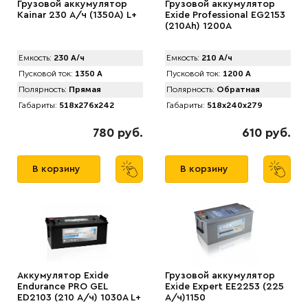
Грузовой аккумулятор
Грузовой аккумулятор
Kainar 230 А/ч (1350A) L+
Exide Professional EG2153
(210Ah) 1200A
Емкость:
230 А/ч
Емкость:
210 А/ч
Пусковой ток:
1350 А
Пусковой ток:
1200 А
Полярность:
Прямая
Полярность:
Обратная
Габариты:
518x276x242
Габариты:
518x240x279
780 руб.
610 руб.
В корзину
В корзину
Аккумулятор Exide
Грузовой аккумулятор
Endurance PRO GEL
Exide Expert EE2253 (225
ED2103 (210 А/ч) 1030A L+
А/ч)1150