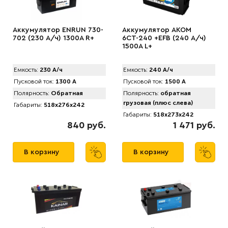
Аккумулятор ENRUN 730-
Аккумулятор AKOM
702 (230 А/ч) 1300A R+
6СТ-240 +EFB (240 А/ч)
1500A L+
Емкость:
230 А/ч
Емкость:
240 А/ч
Пусковой ток:
1300 А
Пусковой ток:
1500 А
Полярность:
Обратная
Полярность:
обратная
грузовая (плюс слева)
Габариты:
518x276x242
Габариты:
518x273x242
840 руб.
1 471 руб.
В корзину
В корзину